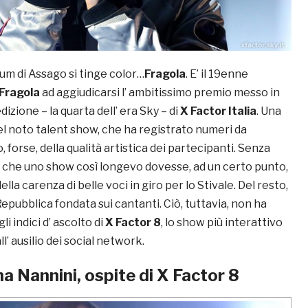
um di Assago si tinge color…
Fragola
. E’ il 19enne
Fragola
ad aggiudicarsi l’ ambitissimo premio messo in
edizione – la quarta dell’ era Sky – di
X Factor Italia
. Una
el noto talent show, che ha registrato numeri da
 forse, della qualità artistica dei partecipanti. Senza
e che uno show così longevo dovesse, ad un certo punto,
lla carenza di belle voci in giro per lo Stivale. Del resto,
 Repubblica fondata sui cantanti. Ciò, tuttavia, non ha
li indici d’ ascolto di
X Factor 8
, lo show più interattivo
l’ ausilio dei social network.
a Nannini, ospite di X Factor 8