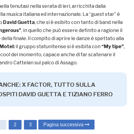
ella tenutasi nella serata di ieri, arricchita dalla
lla musica italiana ed internazionale. La “guest star” è
io
David Guetta
, che si è esibito con tanto di band nella
ngerous”
, in quello che può essere definito a ragione il
lla finale. Il compito di aprire le danze è spettato alla
 Motel:
il gruppo statunitense si è esibita con
“My tipe”
,
ù cool del momento, capace anche di far scatenare il
ndro Cattelan sul palco di Assago.
 ANCHE: X FACTOR, TUTTO SULLA
 OSPITI DAVID GUETTA E TIZIANO FERRO
1
2
3
Pagina successiva