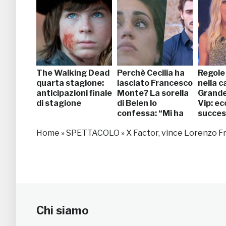
The Walking Dead
Perchè Cecilia ha
Regole
quarta stagione:
lasciato Francesco
nella c
anticipazioni finale
Monte? La sorella
Grande
di stagione
di Belen lo
Vip: ec
confessa: “Mi ha
succe
tolto il sorriso”
Home
»
SPETTACOLO
»
X Factor, vince Lorenzo Fr
[VIDEO]
Chi siamo