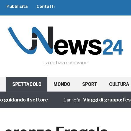
Pubblicità
Contatti
La notizia è giovane
SPETTACOLO
MONDO
SPORT
CULTURA
ando il settore
Viaggi di gruppo: l’esperie
1 annofa