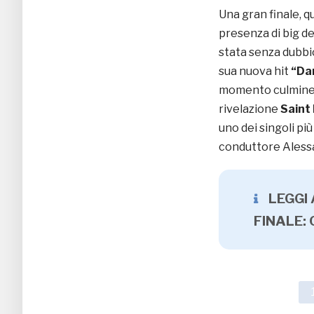
Una gran finale, qu
presenza di big de
stata senza dubb
sua nuova hit
“Da
momento culmine de
rivelazione
Saint
uno dei singoli pi
conduttore Alessa
LEGGI
FINALE: