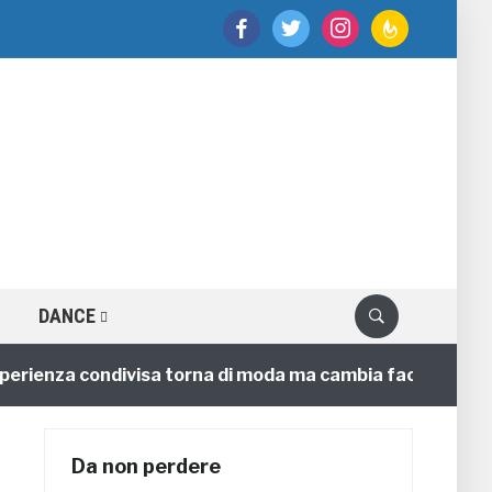
facebook
twitter
instagram
feedburner
DANCE
nza condivisa torna di moda ma cambia faccia
4 anni
Da non perdere