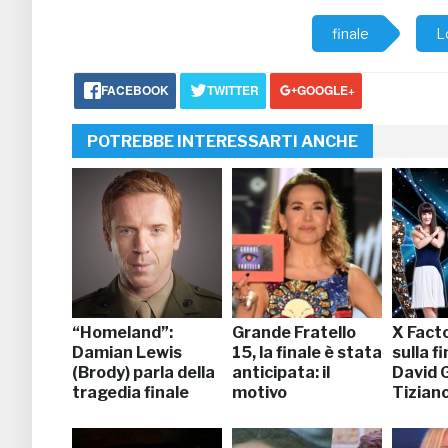
finale
L
FACEBOOK
TWITTER
GOOGLE+
POTREBBE INTERESSARTI ANCHE
“Homeland”:
Grande Fratello
X Facto
Damian Lewis
15, la finale è stata
sulla fi
(Brody) parla della
anticipata: il
David 
tragedia finale
motivo
Tizian