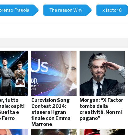
orenzo Fragola
The reason Why
x factor 8
r, tutto
Eurovision Song
Morgan: “X Factor
nale: ospiti
Contest 2014:
tomba della
Guetta e
stasera il gran
creatività. Non mi
o Ferro
finale con Emma
pagano”
Marrone