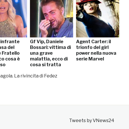
 infrante
Gf Vip, Daniele
Agent Carter: il
asa del
Bossari: vittima di
trionfo del girl
 Fratello
una grave
power nella nuova
co cosa è
malattia, ecco di
serie Marvel
sso
cosa si tratta
[VIDEO]
agola. La rivincita di Fedez
Tweets by VNews24