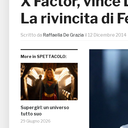
X Factor, vince
La rivincita di 
Scritto da
Raffaella De Grazia
il
12 Dicembre 2014
More in SPETTACOLO:
Supergirl: un universo
tutto suo
29 Giugno 2026