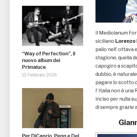
Il Mediolanum For
siciliano
Lorenzo 
palio nell’ ottava 
“Way of Perfection”, il
stagione, quella d
nuovo album dei
capogiro a scapito,
Primaluce
dubbio, è natural
15 Febbraio 2026
pagare lo scotto de
l’ Italia non è una
inciso per nulla sug
di sempre grazie al
Giann
Per DiCaprio, Penn e Del