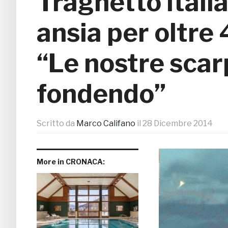
Traghetto itali
ansia per oltre
“Le nostre sca
fondendo”
Scritto da
Marco Califano
il
28 Dicembre 2014
More in CRONACA: