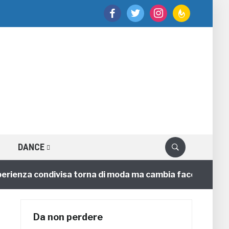
facebook
twitter
instagram
feedburner
DANCE
enza condivisa torna di moda ma cambia faccia
4 anni
Da non perdere