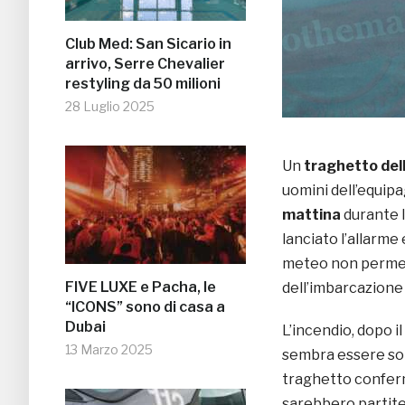
Club Med: San Sicario in
arrivo, Serre Chevalier
restyling da 50 milioni
28 Luglio 2025
Un
traghetto del
uomini dell’equipa
mattina
durante l
lanciato l’allarme
meteo non permett
FIVE LUXE e Pacha, le
dell’imbarcazione 
“ICONS” sono di casa a
Dubai
L’incendio, dopo i
13 Marzo 2025
sembra essere sot
traghetto conferm
sarebbero partite