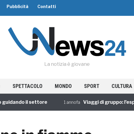
Pubblicità
Contatti
La notizia è giovane
SPETTACOLO
MONDO
SPORT
CULTURA
ando il settore
Viaggi di gruppo: l’esperi
1 annofa