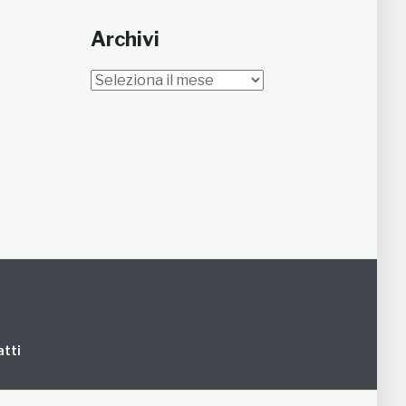
Archivi
Archivi
tti