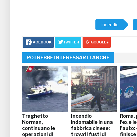
incendio
FACEBOOK
TWITTER
GOOGLE+
POTREBBE INTERESSARTI ANCHE
Traghetto
Incendio
Roma, 
Norman,
indomabile in una
l’ex e l
continuano le
fabbrica cinese:
l’auto
operazioni di
trovati fusti di
finisce 