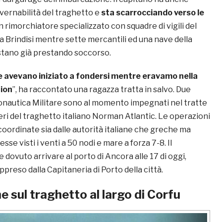
vernabilità del traghetto e
sta scarrocciando verso le
Un rimorchiatore specializzato con squadre di vigili del
da Brindisi mentre sette mercantili ed una nave della
stano già prestando soccorso.
e avevano iniziato a fondersi mentre eravamo nella
tion
”, ha raccontato una ragazza tratta in salvo. Due
eronautica Militare sono al momento impegnati nel tratte
eri del traghetto italiano Norman Atlantic. Le operazioni
oordinate sia dalle autorità italiane che greche ma
se visti i venti a 50 nodi e mare a forza 7-8. Il
dovuto arrivare al porto di Ancora alle 17 di oggi,
reso dalla Capitaneria di Porto della città.
 sul traghetto al largo di Corfu