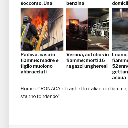
soccorso. Una
benzina
domicil
vittima e 149
persone ancora a
bordo
Padova, casa in
Verona, autobus in
Loano, 
fiamme: madre e
fiamme: morti 16
fiamme:
figlio muoiono
ragazzi ungheresi
52enne
abbracciati
gettan
acqua
Home
»
CRONACA
»
Traghetto italiano in fiamme,
stanno fondendo”