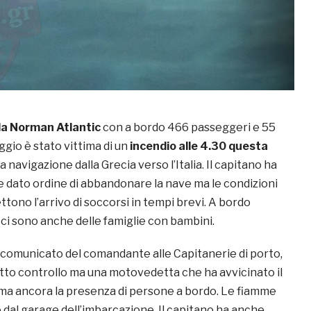
la Norman Atlantic
con a bordo 466 passeggeri e 55
ggio è stato vittima di un
incendio alle 4.30 questa
a navigazione dalla Grecia verso l’Italia. Il capitano ha
 e dato ordine di abbandonare la nave ma le condizioni
ono l’arrivo di soccorsi in tempi brevi. A bordo
ci sono anche delle famiglie con bambini.
l comunicato del comandante alle Capitanerie di porto,
to controllo ma una motovedetta che ha avvicinato il
a ancora la presenza di persone a bordo. Le fiamme
 dal garage dell’imbarcazione. Il capitano ha anche