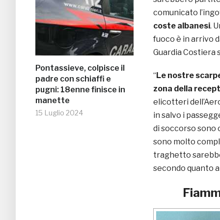
comunicato l’ingo
coste albanesi
. 
fuoco è in arrivo 
Guardia Costiera 
Pontassieve, colpisce il
“
Le nostre scarp
padre con schiaffi e
zona della recep
pugni: 18enne finisce in
manette
elicotteri dell’A
15 Luglio 2024
in salvo i passegg
di soccorso sono c
sono molto comples
traghetto sarebbe 
secondo quanto app
Fiamme