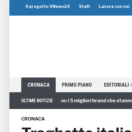
Il progetto VNews24
Staff
Lavora con noi
CRONACA
PRIMO PIANO
EDITORIALI
Viaggi di Gruppo: i 5 migliori brand che stanno guid
ULTIME NOTIZIE
CRONACA