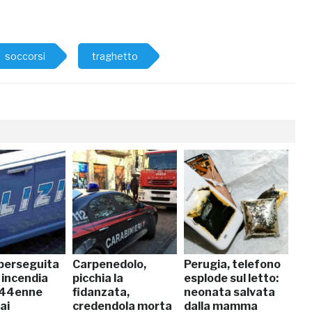
soccorsi
traghetto
perseguita
Carpenedolo,
Perugia, telefono
e incendia
picchia la
esplode sul letto:
: 44enne
fidanzata,
neonata salvata
ai
credendola morta
dalla mamma