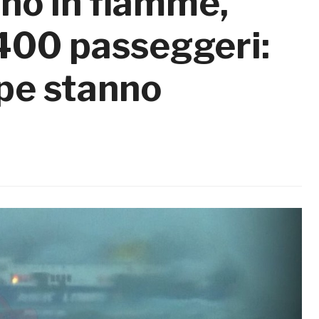
ano in fiamme,
 400 passeggeri:
rpe stanno