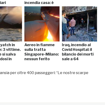
iari
incendia casa: è
salva
yatch in
Aereo in fiamme
Iraq, incendio al
 3 vittime.
sulla tratta
Covid Hospital: il
 si salva
Singapore-Milano:
bilancio dei morti
dosi in
nessun ferito
sale a 64
 ansia per oltre 400 passeggeri: “Le nostre scarpe