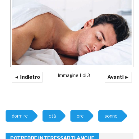
Immagine 1 di 3
◄ Indietro
Avanti ►
dormire
età
ore
sonno
POTREBBE INTERESSARTI ANCHE