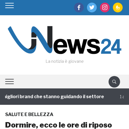
facebook
twitter
instagram
feedburn
La notizia è giovane
igliori brand che stanno guidando il settore
1 annofa
SALUTE E BELLEZZA
Dormire, ecco le ore di riposo