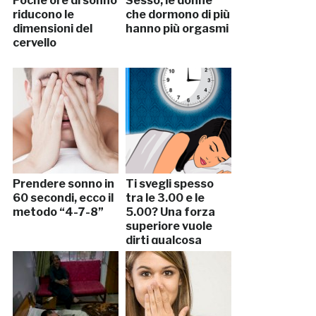
Poche ore di sonno
Sesso, le donne
riducono le
che dormono di più
dimensioni del
hanno più orgasmi
cervello
Prendere sonno in
Ti svegli spesso
60 secondi, ecco il
tra le 3.00 e le
metodo “4-7-8”
5.00? Una forza
superiore vuole
dirti qualcosa