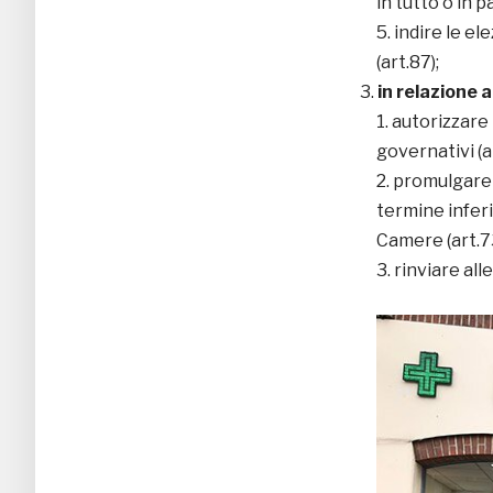
in tutto o in p
indire le el
(art.87);
in relazione 
autorizzare 
governativi (a
promulgare 
termine inferi
Camere (art.73
rinviare al