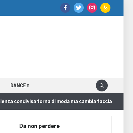
facebook
twitter
instagram
feedburner
DANCE
 condivisa torna di moda ma cambia faccia
4 annifa
Da non perdere