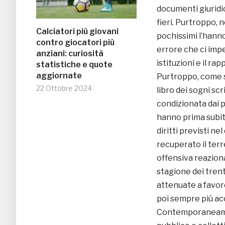
documenti giuridi
fieri. Purtroppo, 
Calciatori più giovani
pochissimi l’hanno
contro giocatori più
errore che ci imp
anziani: curiosità
istituzioni e il 
statistiche e quote
aggiornate
Purtroppo, come se
22 Ottobre 2024
libro dei sogni sc
condizionata dai p
hanno prima subito
diritti previsti n
recuperato il ter
offensiva reaziona
stagione dei trent’
attenuate a favore
poi sempre più ac
Contemporaneamen