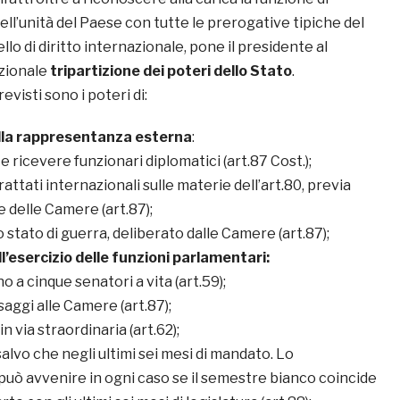
l’unità del Paese con tutte le prerogative tipiche del
ello di diritto internazionale, pone il presidente al
izionale
tripartizione dei poteri dello Stato
.
isti sono i poteri di:
alla rappresentanza esterna
:
e ricevere funzionari diplomatici (art.87 Cost.);
trattati internazionali sulle materie dell’art.80, previa
 delle Camere (art.87);
o stato di guerra, deliberato dalle Camere (art.87);
ll’esercizio delle funzioni parlamentari:
o a cinque senatori a vita (art.59);
aggi alle Camere (art.87);
n via straordinaria (art.62);
salvo che negli ultimi sei mesi di mandato. Lo
può avvenire in ogni caso se il semestre bianco coincide