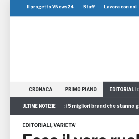
Il progetto VNews24
Staff
Lavora con noi
CRONACA
PRIMO PIANO
EDITORIALI
Viaggi di Gruppo: i 5 migliori brand che stanno guidand
ULTIME NOTIZIE
EDITORIALI
,
VARIETA'