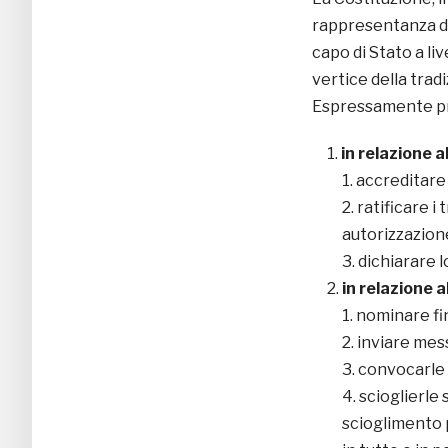
rappresentanza del
capo di Stato a liv
vertice della trad
Espressamente prev
in relazione 
accreditare 
ratificare i 
autorizzazione
dichiarare l
in relazione a
nominare fin
inviare mess
convocarle i
scioglierle 
scioglimento 