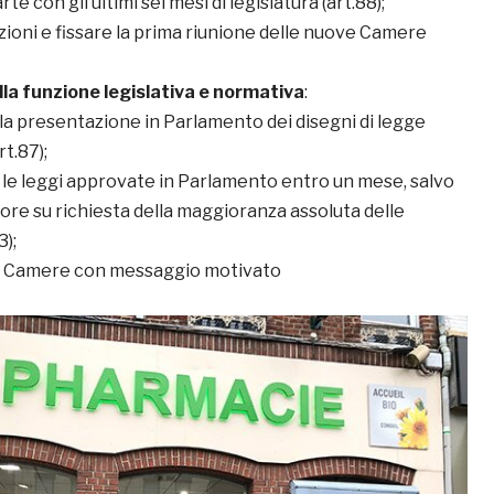
arte con gli ultimi sei mesi di legislatura (art.88);
ezioni e fissare la prima riunione delle nuove Camere
alla funzione legislativa e normativa
:
la presentazione in Parlamento dei disegni di legge
rt.87);
le leggi approvate in Parlamento entro un mese, salvo
ore su richiesta della maggioranza assoluta delle
);
le Camere con messaggio motivato