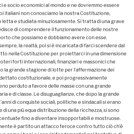
ci e socio economici al mondo e ne dovremmo essere
noi italiani non conosciamo la nostra Costituzione,
 letta e studiata minuziosamente. Si tratta di una grave
edisce di comprendere il funzionamento delle nostre
rapporto che possiamo e dobbiamo avere con esse.
mpre, la realtà, poi si è incaricata di farci scendere dal
ritto nella Costituzione per proiettarci in una dimensione
oteri forti internazionali, finanziari e massonici che
 la grande stagione di lotte per l’affermazione dei
el dettato costituzionale, e poi progressivamente
reno perduto a favore delle masse con una grande
ria e di classe. Le disuguaglianze, che dopo la grande
anni di conquiste sociali, politiche e sindacali si erano
 di una più equa distribuzione della ricchezza, si sono
centuate fino a diventare insopportabili e mostruose.
te è partito un attacco feroce contro tutto ciò ch’è