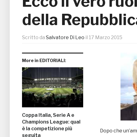
Ecco il vero ruo
della Repubblic
Scritto da
Salvatore Di Leo
il
17 Marzo 2015
More in EDITORIALI:
Coppa Italia, Serie A e
Champions League: qual
è la competizione più
Dopo che un’ampi
seguita