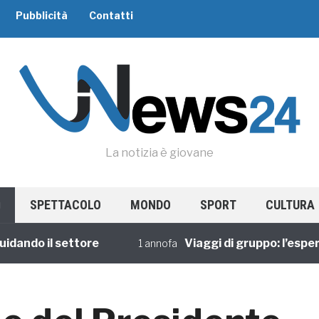
Pubblicità
Contatti
La notizia è giovane
SPETTACOLO
MONDO
SPORT
CULTURA
o il settore
Viaggi di gruppo: l’esperienza
1 annofa