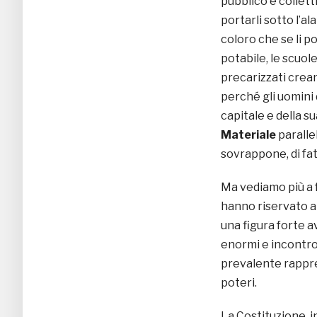
pubblico e collett
portarli sotto l’al
coloro che se li po
potabile, le scuole
precarizzati creand
perché gli uomini
capitale e della s
Materiale
paralle
sovrappone, di fatt
Ma vediamo più a f
hanno riservato a
una figura forte 
enormi e incontrol
prevalente rappres
poteri.
La Costituzione, in