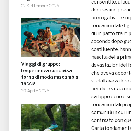
consentito, al quar
22 Settembre 2025
dodicesimo presid
prerogative e sui
fondamentale figu
di un patto tra le 
secondo dopo gue
costituente, hanno
nascita della pri
Viaggi di gruppo:
devastazioni del 
l’esperienza condivisa
che aveva apportat
torna di moda ma cambia
sociali aveva lo sc
faccia
per dare vita a un
30 Aprile 2025
sviluppo equo e sos
fondamentali prop
comunità in cui l’
contrasto con quel
Carta fondamental