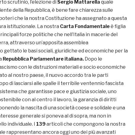
to scrutinio, l’elezione di
Sergio Mattarella
quale
ente della Repubblica, è bene fare chiarezza sulle
 poteri che la nostra Costituzione ha assegnato a questa
ra istituzionale. La nostra
Carta Fondamentale
è figlia
principali forze politiche che nell’Italia in macerie del
rra, attraverso un’apposita assemblea
 gettato le basi sociali, giuridiche ed economiche per la
ma
Repubblica Parlamentare italiana.
Dopo le
fascismo con le distruzioni materiali e socio economiche
o al nostro paese, il nuovo accordo tra le parti
opo di lasciarsi alle spalle il terribile ventennio fascista
 sistema che garantisse pace e giustizia sociale, uno
tenibile con al centro il lavoro, la garanzia di diritti
onendo la nascita di una società coese e solidale e una
interesse generale si poneva al di sopra, ma non in
lo individuale. I
139
articoli che compongono la nostra
e rappresentano ancora oggi uno dei più avanzati