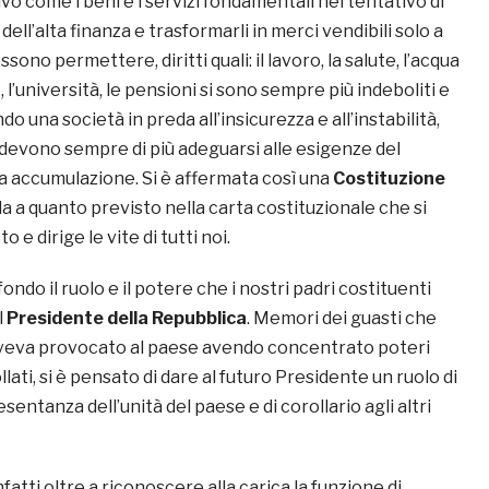
ivo come i beni e i servizi fondamentali nel tentativo di
a dell’alta finanza e trasformarli in merci vendibili solo a
ssono permettere, diritti quali: il lavoro, la salute, l’acqua
, l’università, le pensioni si sono sempre più indeboliti e
o una società in preda all’insicurezza e all’instabilità,
 devono sempre di più adeguarsi alle esigenze del
ua accumulazione. Si è affermata così una
Costituzione
la a quanto previsto nella carta costituzionale che si
o e dirige le vite di tutti noi.
ondo il ruolo e il potere che i nostri padri costituenti
l
Presidente della Repubblica
. Memori dei guasti che
aveva provocato al paese avendo concentrato poteri
lati, si è pensato di dare al futuro Presidente un ruolo di
entanza dell’unità del paese e di corollario agli altri
fatti oltre a riconoscere alla carica la funzione di