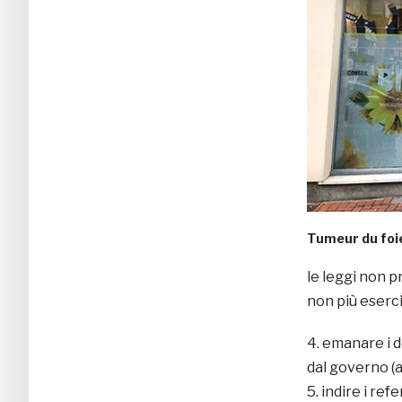
Tumeur du foie
le leggi non 
non più eserc
emanare i de
dal governo (a
indire i ref