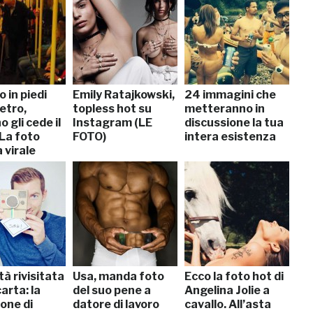
 in piedi
Emily Ratajkowski,
24 immagini che
etro,
topless hot su
metteranno in
 gli cede il
Instagram (LE
discussione la tua
 La foto
FOTO)
intera esistenza
 virale
tà rivisitata
Usa, manda foto
Ecco la foto hot di
carta: la
del suo pene a
Angelina Jolie a
ione di
datore di lavoro
cavallo. All’asta