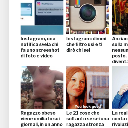
Instagram, una
Instagram: dimmi
Anziano
notifica svela chi
che filtro usi e ti
sulla m
fa uno screeshot
dirò chi sei
nessuno
di foto e video
posto.
diventa
Ragazzo obeso
Le 21 cose che
La real
viene umiliato sui
soltanto se sei una
con la 
giornali, in un anno
ragazza stronza
rivoluz