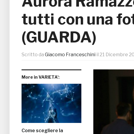
Aurora Ramazzot
tutti con una f
(GUARDA)
Scritto da
Giacomo Franceschini
il
21 Dicembre 2
More in VARIETA':
Come scegliere la