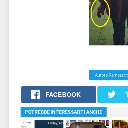
Aurora Ramazzot
FACEBOOK
POTREBBE INTERESSARTI ANCHE