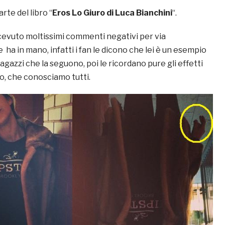
rte del libro “
Eros Lo Giuro di Luca Bianchini
“.
cevuto moltissimi commenti negativi per via
e ha in mano, infatti i fan le dicono che lei è un esempio
ragazzi che la seguono, poi le ricordano pure gli effetti
mo, che conosciamo tutti.