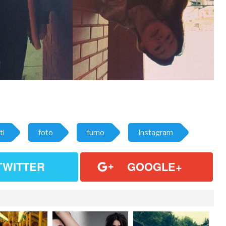
ti
foto
fumo
Instagram
TWITTER
GOOGLE+