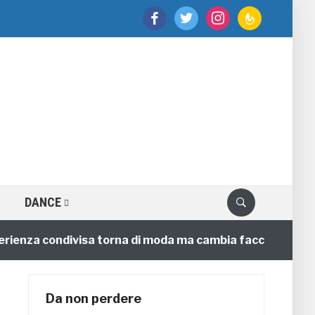
facebook
twitter
instagram
feedburner
DANCE
nza condivisa torna di moda ma cambia faccia
4 annif
Da non perdere