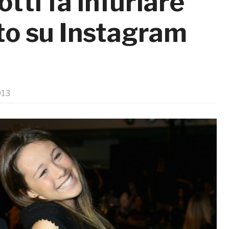
ti fa infuriare
oto su Instagram
013