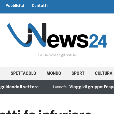
Pubblicità
Contatti
La notizia è giovane
SPETTACOLO
MONDO
SPORT
CULTURA
ando il settore
Viaggi di gruppo: l’esperie
1 annofa