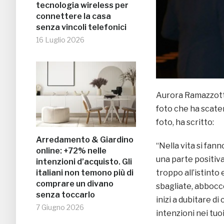
tecnologia wireless per
connettere la casa
senza vincoli telefonici
16 Luglio 2026
Aurora Ramazzotti
foto che ha scaten
foto, ha scritto:
Arredamento & Giardino
“Nella vita si fan
online: +72% nelle
una parte positiva 
intenzioni d’acquisto. Gli
italiani non temono più di
troppo all’istinto
comprare un divano
sbagliate, abbocco
senza toccarlo
inizi a dubitare d
7 Giugno 2026
intenzioni nei tuoi