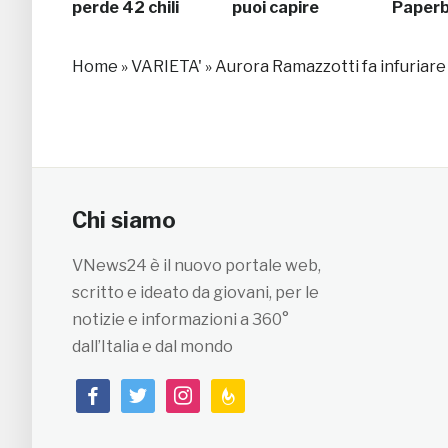
perde 42 chili
puoi capire
Paper
Home
»
VARIETA'
»
Aurora Ramazzotti fa infuriare
Chi siamo
VNews24 è il nuovo portale web,
scritto e ideato da giovani, per le
notizie e informazioni a 360°
dall’Italia e dal mondo
facebook
twitter
instagram
feedburner