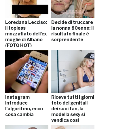
Loredana Lecciso:
Decide di truccare
il topless
la nonna 80enne: il
mozzafiato dell’ex
risultato finale è
moglie di Albano
sorprendente
(FOTO HOT)
Instagram
Riceve tutti i giorni
introduce
foto dei genitali
l’algoritmo, ecco
dei suoi fan, la
cosa cambia
modella sexy si
vendica così