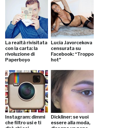
La realtà rivisitata
Lucia Javorcekova
con la carta: la
censurata su
rivoluzione di
Facebook: “Troppo
Paperboyo
hot”
Instagram: dimmi
Dickliner: se vuoi
che filtro usi e ti
essere alla moda,