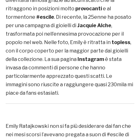
diventata famosa grazie ad alcuni scatti che la
ritraggono in posizioni molto
provocanti
e al
tormentone
#escile
. Di recente, la 25enne ha posato
per una campagna di gioielli di
Jacquie Alche
,
trasformata poi nell’ennesima provocazione per il
popolo nel web. Nelle foto, Emily è ritratta in
topless
,
con il corpo coperto per la maggior parte dai gioielli
della collezione. La sua pagina
Instagram
è stata
invasa da commenti di persone che hanno
particolarmente apprezzato questi scatti. Le
immagini sono riuscite a raggiungere quasi 230mila mi
piace da fans estasiati.
Emily Ratajkowski non si fa più desiderare dai fan che
nei mesi scorsi l’avevano pregata a suon di #escile di