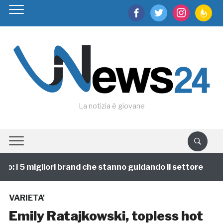
facebook
twitter
instagram
feedburn
La notizia è giovane
 i 5 migliori brand che stanno guidando il settore
1
VARIETA'
Emily Ratajkowski, topless hot