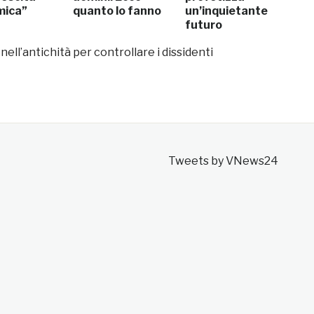
mica”
quanto lo fanno
un’inquietante
futuro
ell’antichità per controllare i dissidenti
Tweets by VNews24