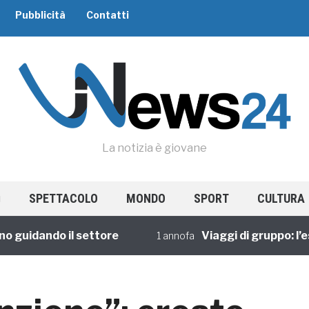
Pubblicità
Contatti
La notizia è giovane
SPETTACOLO
MONDO
SPORT
CULTURA
uidando il settore
Viaggi di gruppo: l’espe
1 annofa