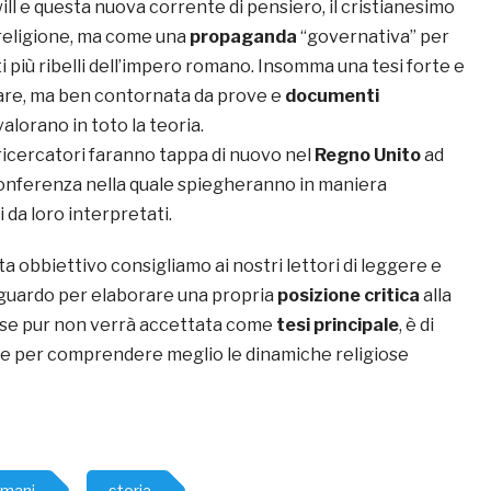
ll e questa nuova corrente di pensiero, il cristianesimo
religione, ma come una
propaganda
“governativa” per
i più ribelli dell’impero romano. Insomma una tesi forte e
ttare, ma ben contornata da prove e
documenti
alorano in toto la teoria.
i ricercatori faranno tappa di nuovo nel
Regno Unito
ad
onferenza nella quale spiegheranno in maniera
 da loro interpretati.
a obbiettivo consigliamo ai nostri lettori di leggere e
guardo per elaborare una propria
posizione critica
alla
 se pur non verrà accettata come
tesi principale
, è di
e per comprendere meglio le dinamiche religiose
omani
storia