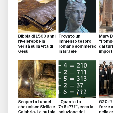
Bibbia di 1500 anni
Trovato un
Mary B
rivelerebbe la
immenso tesoro
“Pompe
verità sulla vita di
romano sommerso
dai tur
Gesù
in Israele
import
Scoperto tunnel
“Quanto fa
G20: “U
che unisce Sicilia e
7+6=???”, ecco la
forze 
Calabria. La bufala
soluzione del
della c