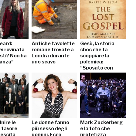
eard:
Antiche tavolette
Gesù, la storia
i rovinata
romane trovate a
choc che fa
isti? Non ha
Londra durante
scoppiare la
anza”
uno scavo
polemica:
“Sposato con
Maddalena e con
due figli”
nire le
Le donne fanno
Mark Zuckerberg
a favore
più sesso degli
e la foto che
rescita
uomini. Ecco
profetizza