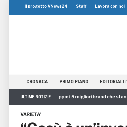
Il progetto VNews24
Staff
Lavora con noi
CRONACA
PRIMO PIANO
EDITORIALI
Viaggi di Gruppo: i 5 migliori brand che stanno g
ULTIME NOTIZIE
VARIETA'