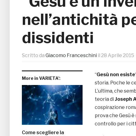
“Gesù è un’inve
nell’antichità p
dissidenti
Scritto da
Giacomo Franceschini
il
28 Aprile 2015
“
Gesù non esiste
More in VARIETA':
storia. Poche le 
L’ultima, che semb
teoria di
Joseph A
cospirazione rom
prova che Gesù è 
controllo per i cit
Come scegliere la