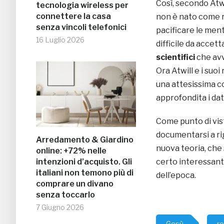
Così, secondo Atwi
tecnologia wireless per
connettere la casa
non è nato come 
senza vincoli telefonici
pacificare le ment
16 Luglio 2026
difficile da acce
scientifici
che avv
Ora Atwill e i suo
una attesissima c
approfondita i dati
Come punto di vist
documentarsi a ri
Arredamento & Giardino
nuova teoria, che
online: +72% nelle
intenzioni d’acquisto. Gli
certo interessant
italiani non temono più di
dell’epoca.
comprare un divano
senza toccarlo
7 Giugno 2026
Gesù
r