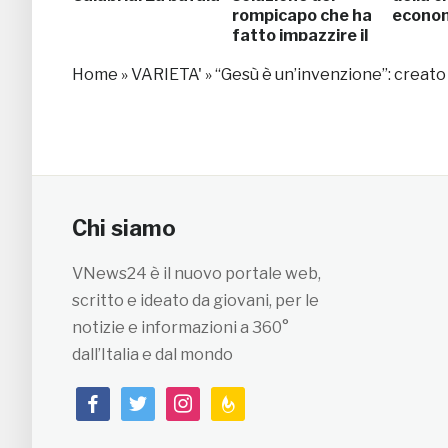
rompicapo che ha
econo
fatto impazzire il
web
Home
»
VARIETA'
»
“Gesù è un’invenzione”: creato n
Chi siamo
VNews24 è il nuovo portale web,
scritto e ideato da giovani, per le
notizie e informazioni a 360°
dall’Italia e dal mondo
facebook
twitter
instagram
feedburner