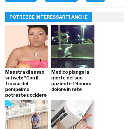
POTREBBE INTERESSARTI ANCHE
Maestra di sesso
Medico piange la
sul web: “Con il
morte del suo
trucco del
paziente 19enne:
pompelmo
dolore in rete
potreste uccidere
il partner” (VIDEO)