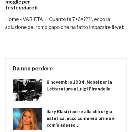
moglie per
festeggiare il
57esimo
Home
»
VARIETA'
»
“Quanto fa 7+6=???”, ecco la
anniversario
soluzione del rompicapo che ha fatto impazzire il web
Da non perdere
8 novembre 1934, Nobel per la
Letteratura a Luigi Pirandello
Ilary Blasi ricorre alla chirurgia
estetica: ecco come era prima e
com’è adesso…