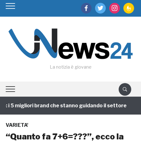
facebook
twitter
instagram
feedburn
La notizia è giovane
 i 5 migliori brand che stanno guidando il settore
1
VARIETA'
“Quanto fa 7+6=???”, ecco la