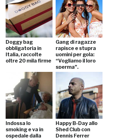
Doggy bag
Gang di ragazze
obbligatoria in
rapisce e stupra
Italia, raccolte
uomini per gola:
oltre 20 mila firme
“Vogliamo il loro
sperma”.
Arrestate
Indossa lo
Happy B-Day allo
smoking e va in
Shed Club con
ospedale dalla
Dennis Ferrer