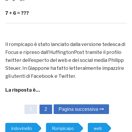
7 + 6 = ???
Il rompicapo è stato lanciato dalla versione tedesca di
Focus e ripreso dall’HuffingtonPost tramite il profilo
twitter dell’esperto del web e dei social media Philipp
Steuer. In Giappone ha fatto letteralmente impazzire
gli utenti di Facebook e Twitter.
La risposta è…
1
2
Pagina successiva
indovinello
Rompicapo
web