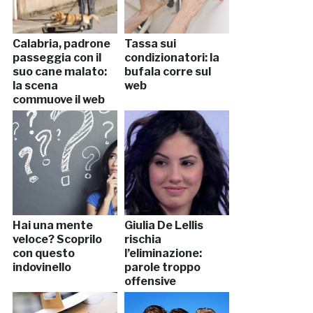
Calabria, padrone
Tassa sui
passeggia con il
condizionatori: la
suo cane malato:
bufala corre sul
la scena
web
commuove il web
Hai una mente
Giulia De Lellis
veloce? Scoprilo
rischia
con questo
l’eliminazione:
indovinello
parole troppo
offensive