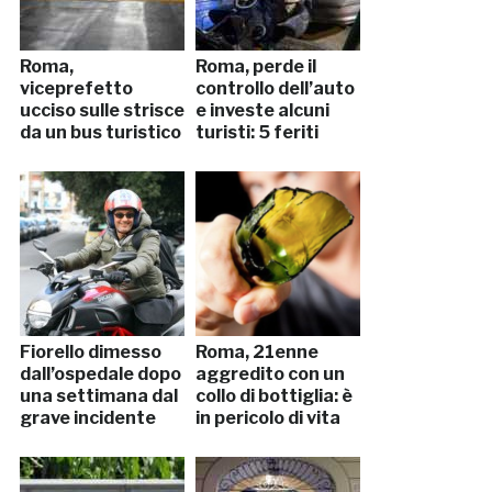
Roma,
Roma, perde il
viceprefetto
controllo dell’auto
ucciso sulle strisce
e investe alcuni
da un bus turistico
turisti: 5 feriti
Fiorello dimesso
Roma, 21enne
dall’ospedale dopo
aggredito con un
una settimana dal
collo di bottiglia: è
grave incidente
in pericolo di vita