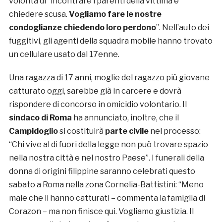
volontà di “incontrare i parenti della vittima e
chiedere scusa.
Vogliamo fare le nostre
condoglianze chiedendo loro perdono
”. Nell’auto dei
fuggitivi, gli agenti della squadra mobile hanno trovato
un cellulare usato dal 17enne.
Una ragazza di 17 anni, moglie del ragazzo più giovane
catturato oggi, sarebbe già in carcere e dovrà
rispondere di concorso in omicidio volontario. Il
sindaco di Roma
ha annunciato, inoltre, che il
Campidoglio
si costituirà
parte civile
nel processo:
“Chi vive al di fuori della legge non può trovare spazio
nella nostra città e nel nostro Paese”. I funerali della
donna di origini filippine saranno celebrati questo
sabato a Roma nella zona Cornelia-Battistini: “Meno
male che li hanno catturati – commenta la famiglia di
Corazon – ma non finisce qui. Vogliamo giustizia. Il