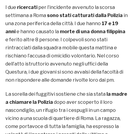
I due
ricercati
per l’incidente avvenuto la scorsa
settimana a Roma
sono stati catturati dalla Polizia
in
una zona periferica della città. I due hanno
17 e 19
anni
e hanno causato la
morte di una donna filippina
e ferito altre 8 persone. I colpevoli sono stati
rintracciati dalla squadra mobile questa mattina e
rischiano l’accusa di omicidio volontario. Nel corso
dell’atto istruttorio avvenuto negli uffici della
Questura, i due giovani si sono avvalsi della facoltà di
non rispondere alle domande rivolte loro dai pm.
La sorella dei fuggitivi sostiene che sia stata
la madre
a chiamare la Polizia
dopo aver scoperto il loro
nascondiglio, un rifugio tra i cespugli in un campo
vicino a una scuola di quartiere di Roma. La ragazza,
come portavoce di tutta la famiglia, ha espresso la