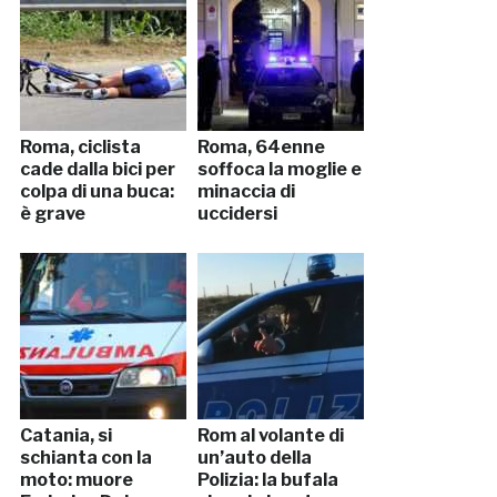
Roma, ciclista
Roma, 64enne
cade dalla bici per
soffoca la moglie e
colpa di una buca:
minaccia di
è grave
uccidersi
Catania, si
Rom al volante di
schianta con la
un’auto della
moto: muore
Polizia: la bufala