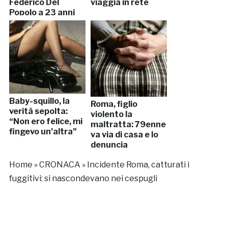
Federico Del
viaggia in rete
Popolo a 23 anni
Baby-squillo, la
Roma, figlio
verità sepolta:
violento la
“Non ero felice, mi
maltratta: 79enne
fingevo un’altra”
va via di casa e lo
denuncia
Home
»
CRONACA
»
Incidente Roma, catturati i
fuggitivi: si nascondevano nei cespugli