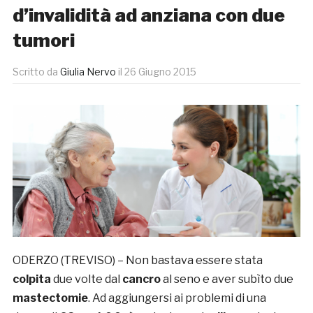
d’invalidità ad anziana con due
tumori
Scritto da
Giulia Nervo
il
26 Giugno 2015
ODERZO (TREVISO) – Non bastava essere stata
colpita
due volte dal
cancro
al seno e aver subìto due
mastectomie
. Ad aggiungersi ai problemi di una