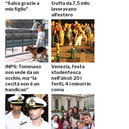
“Salva grazie a
truffa da 7,5 mln:
mio figlio”
lavoravano
all’estero
INPS: Tommaso
Venezia, festa
non vede da un
studentesca
occhio, ma “la
nell’alcol: 20 i
cecità non è un
feriti, 4 i minori in
handicap”
coma