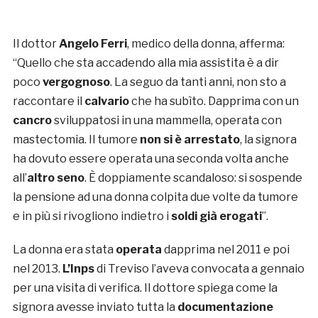
Il dottor
Angelo Ferri
, medico della donna, afferma:
“Quello che sta accadendo alla mia assistita è a dir
poco
vergognoso
. La seguo da tanti anni, non sto a
raccontare il
calvario
che ha subìto. Dapprima con un
cancro
sviluppatosi in una mammella, operata con
mastectomia. Il tumore
non si è arrestato
, la signora
ha dovuto essere operata una seconda volta anche
all’
altro seno
. È doppiamente scandaloso: si sospende
la pensione ad una donna colpita due volte da tumore
e in più si rivogliono indietro i
soldi già erogati
”.
La donna era stata
operata
dapprima nel 2011 e poi
nel 2013.
L’Inps
di Treviso l’aveva convocata a gennaio
per una visita di verifica. Il dottore spiega come la
signora avesse inviato tutta la
documentazione