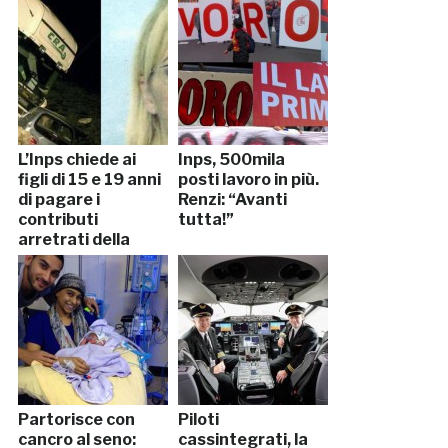
L’Inps chiede ai
Inps, 500mila
figli di 15 e 19 anni
posti lavoro in più.
di pagare i
Renzi: “Avanti
contributi
tutta!”
arretrati della
madre morta in un
incidente
Partorisce con
Piloti
cancro al seno:
cassintegrati, la