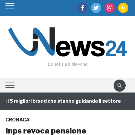
facebook
twitter
instagram
feedburn
La notizia è giovane
i 5 migliori brand che stanno guidando il settore
1 
CRONACA
Inps revoca pensione