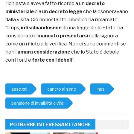
richiesta e aveva fatto ricordo a un
decreto
ministeriale
e a un
decreto legge
che la esoneravano
dalla visita. Ciò nonostante il medico ha rimarcato:
“l’Inps,
infischiandosene
di una legge dello Stato, ha
considerato il
mancato presentarsi
della signora
come un rifiuto alla verifica. Non ci sono commenti se
non l’
amara considerazione
che lo Stato è debole
con i forti e
forte con i deboli
”.
assegni
cancro al seno
Inps
pensione di invalidità civile
POTREBBE INTERESSARTI ANCHE