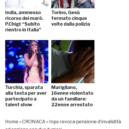
India, ammesso
Torino, Gesù
ricorso dei marò.
fermato cinque
P.Chigi: “Subito
volte dalla polizia
rientro in Italia”
Turchia, sparata
Marigliano,
alla testa per aver
16enne violentato
partecipato a
da un familiare:
talent show
22enne arrestato
Home
»
CRONACA
»
Inps revoca pensione d’invalidità