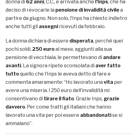
donna di
62 anni
, C.C., è arrivata anche
l’Inps
, che ha
deciso di revocarle la
pensione di invalidità civile
a
partire da giugno. Non solo, l’Inps ha chiesto indietro
anche tutti gli
assegni
ricevuti da febbraio.
La donna dichiara di essere
disperata
, perché quei
pochi soldi,
250 euro
al mese, aggiunti alla sua
pensione di vecchiaia, le permettevano di
andare
avanti
. La signora ripete sconsolata di
aver fatto
tutto
quello che l’Inps le aveva detto di fare e
commenta amaramente: “Ho lavorato una
vita
per
avere una miseria. I 250 euro dell’invalidità mi
consentivano di
tirare il fiato
. Grazie Inps,
grazie
davvero
. Per come tratti gli italiani che hanno
lavorato una vita per poi essere
abbandonati
se si
ammalano”.