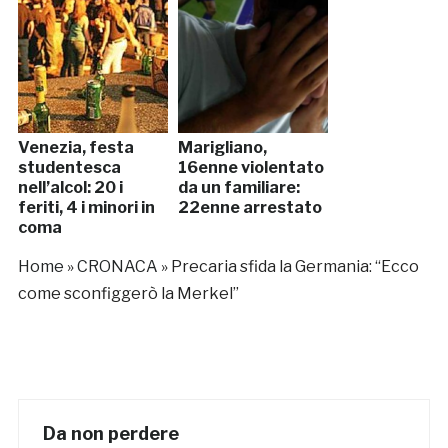
Venezia, festa
Marigliano,
studentesca
16enne violentato
nell’alcol: 20 i
da un familiare:
feriti, 4 i minori in
22enne arrestato
coma
Home
»
CRONACA
»
Precaria sfida la Germania: “Ecco
come sconfiggerò la Merkel”
Da non perdere