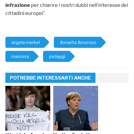
infrazione
per chiarire i nostri dubbi nell’interesse dei
cittadini europei”.
angela merkel
Annarita Amoroso
manovra
pedaggi
POTREBBE INTERESSARTI ANCHE