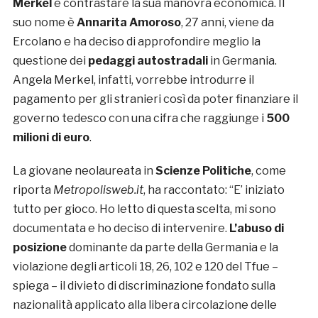
Merkel
e contrastare la sua manovra economica. Il
suo nome è
Annarita Amoroso
, 27 anni, viene da
Ercolano e ha deciso di approfondire meglio la
questione dei
pedaggi autostradali
in Germania.
Angela Merkel, infatti, vorrebbe introdurre il
pagamento per gli stranieri così da poter finanziare il
governo tedesco con una cifra che raggiunge i
500
milioni di euro
.
La giovane neolaureata in
Scienze Politiche
, come
riporta
Metropolisweb.it
, ha raccontato: “E’ iniziato
tutto per gioco. Ho letto di questa scelta, mi sono
documentata e ho deciso di intervenire.
L’abuso di
posizione
dominante da parte della Germania e la
violazione degli articoli 18, 26, 102 e 120 del Tfue –
spiega – il divieto di discriminazione fondato sulla
nazionalità applicato alla libera circolazione delle