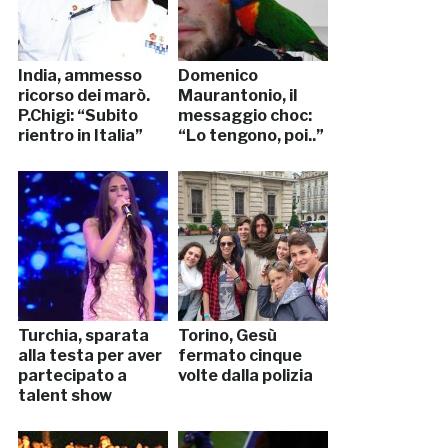
India, ammesso
Domenico
ricorso dei marò.
Maurantonio, il
P.Chigi: “Subito
messaggio choc:
rientro in Italia”
“Lo tengono, poi..”
Turchia, sparata
Torino, Gesù
alla testa per aver
fermato cinque
partecipato a
volte dalla polizia
talent show