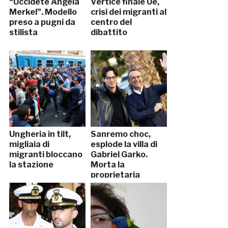
“Uccidete Angela
Vertice finale Ue,
Merkel”. Modello
crisi dei migranti al
preso a pugni da
centro del
stilista
dibattito
Ungheria in tilt,
Sanremo choc,
migliaia di
esplode la villa di
migranti bloccano
Gabriel Garko.
la stazione
Morta la
proprietaria