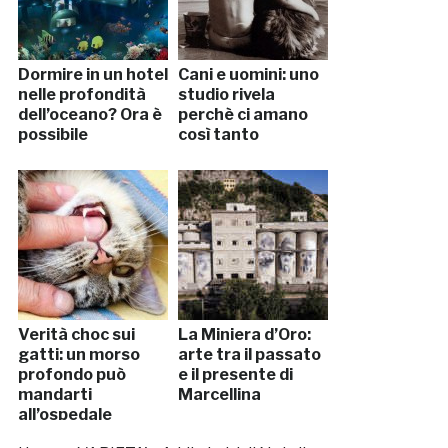
Dormire in un hotel
Cani e uomini: uno
nelle profondità
studio rivela
dell’oceano? Ora è
perchè ci amano
possibile
così tanto
Verità choc sui
La Miniera d’Oro:
gatti: un morso
arte tra il passato
profondo può
e il presente di
mandarti
Marcellina
all’ospedale