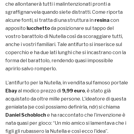
che allontanerà tutti i malintenzionati pronti a
sgraffignarvela quando siete distratti. Come riporta
alcune fonti, si tratta di una struttura in
resina
con
apposito
lucchetto
da posizionare sul tappo del
vostro barattolo di Nutella così da scoraggiare tutti,
anche i vostri familiari. Tale antifurto si inserisce sul
coperchio e ha due lati lunghi che si incastrano con la
forma del barattolo, rendendo quasi impossibile
aprirlo salvo romperlo.
L’antifurto per la Nutella, in vendita sul famoso portale
Ebay
al modico prezzo di
9,99 euro
, è stato già
acquistato da oltre mille persone. L’ideatore di questa
genialata (se così possiamo definirla, ndr) si chiama
Daniel Schobloch
e ha raccontato che l’invenzione è
nata quasi per gioco: “Un mio amico si lamentava che i
figli gli rubassero la Nutella e così ecco l’idea”.