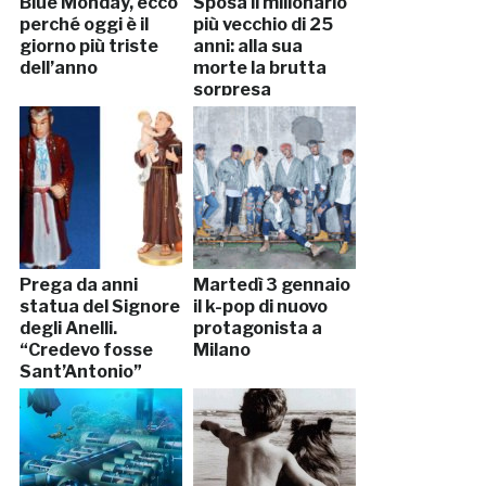
Blue Monday, ecco
Sposa il milionario
perché oggi è il
più vecchio di 25
giorno più triste
anni: alla sua
dell’anno
morte la brutta
sorpresa
Prega da anni
Martedì 3 gennaio
statua del Signore
il k-pop di nuovo
degli Anelli.
protagonista a
“Credevo fosse
Milano
Sant’Antonio”