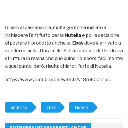
Grazie al passaparola, molta gente ha iniziato a
richiedere l’antifurto per la
Nutella
e poi la decisione
di postare il prodotto anche su
Ebay
dove è arrivato a
venderne addirittura mille. Si tratta, come detto, di una
struttura in resina che può quindi rompersi facilmente:
a quel punto, però, risulta chiaro il furto di Nutella.
https://www.youtube.com/watch?v=8roF00hrpiU
antifurto
Ebay
Nutella
POTREBBE INTERESSARTI ANCHE