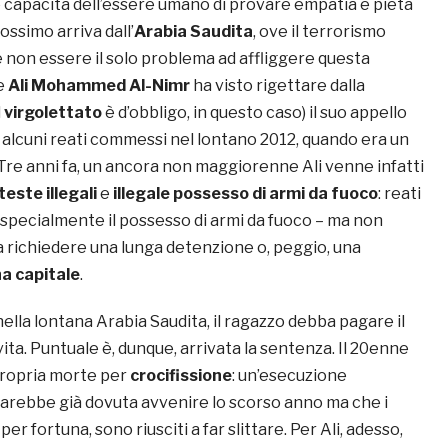
e capacità dell’essere umano di provare empatia e pietà
ossimo arriva dall’
Arabia Saudita
, ove il terrorismo
 non essere il solo problema ad affliggere questa
e
Ali Mohammed Al-Nimr
ha visto rigettare dalla
l
virgolettato
è d’obbligo, in questo caso) il suo appello
r alcuni reati commessi nel lontano 2012, quando era un
re anni fa, un ancora non maggiorenne Ali venne infatti
teste illegali
e
illegale possesso di armi da fuoco
: reati
 specialmente il possesso di armi da fuoco – ma non
a richiedere una lunga detenzione o, peggio, una
a capitale
.
ella lontana Arabia Saudita, il ragazzo debba pagare il
 vita. Puntuale è, dunque, arrivata la sentenza. Il 20enne
propria morte per
crocifissione
: un’esecuzione
 sarebbe già dovuta avvenire lo scorso anno ma che i
 per fortuna, sono riusciti a far slittare. Per Ali, adesso,