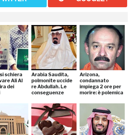
 si schiera
Arabia Saudita,
Arizona,
vare Ali Al
polmonite uccide
condannato
ira dei
re Abdullah. Le
impiega 2 ore per
i
conseguenze
morire: è polemica