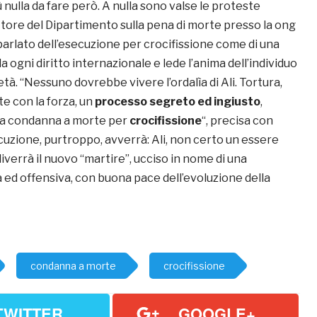
 nulla da fare però. A nulla sono valse le proteste
ettore del Dipartimento sulla pena di morte presso la ong
parlato dell’esecuzione per crocifissione come di una
 ogni diritto internazionale e lede l’anima dell’individuo
età. “Nessuno dovrebbe vivere l’ordalìa di Ali. Tortura,
e con la forza, un
processo segreto ed ingiusto
,
na condanna a morte per
crocifissione
“, precisa con
cuzione, purtroppo, avverrà: Ali, non certo un essere
verrà il nuovo “martire”, ucciso in nome di una
a ed offensiva, con buona pace dell’evoluzione della
condanna a morte
crocifissione
TWITTER
GOOGLE+