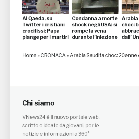
Al Qaeda, su
Condanna a morte
Arabia
Twitter i cristiani
shock negli USA: si
choc: b
crocifissi: Papa
rompe la vena
abbracc
piange per i martiri
durante l’iniezione
dall’ U
Home
»
CRONACA
»
Arabia Saudita choc: 20enne 
Chi siamo
VNews24 è il nuovo portale web,
scritto e ideato da giovani, per le
notizie e informazioni a 360°