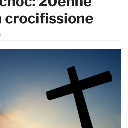
 choc: 20enne
 crocifissione
5