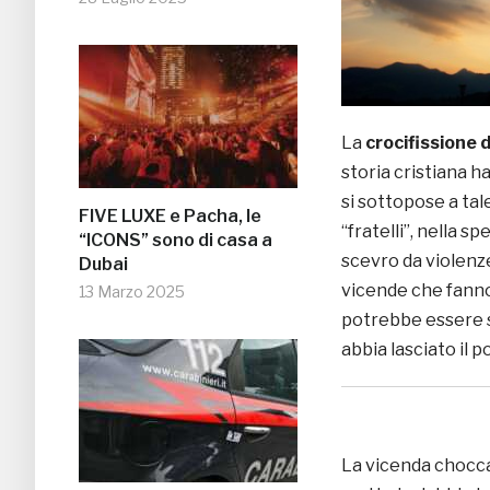
La
crocifissione 
storia cristiana ha
si sottopose a ta
FIVE LUXE e Pacha, le
“fratelli”, nella s
“ICONS” sono di casa a
scevro da violenze
Dubai
vicende che fanno
13 Marzo 2025
potrebbe essere s
abbia lasciato il po
La vicenda chocca