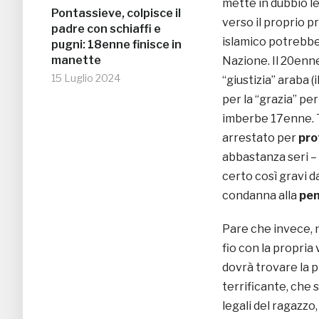
mette in dubbio l
Pontassieve, colpisce il
verso il proprio pr
padre con schiaffi e
islamico potrebbe
pugni: 18enne finisce in
manette
Nazione. Il 20enn
15 Luglio 2024
“giustizia” araba (i
per la “grazia” pe
imberbe 17enne. T
arrestato per
pro
abbastanza seri –
certo così gravi d
condanna alla
pen
Pare che invece, n
fio con la propria
dovrà trovare la 
terrificante, che
legali del ragazzo,