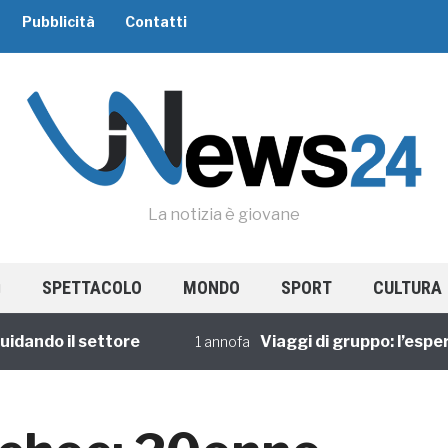
Pubblicità
Contatti
La notizia è giovane
SPETTACOLO
MONDO
SPORT
CULTURA
do il settore
Viaggi di gruppo: l’esperienz
1 annofa