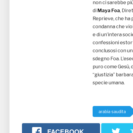
non ci sarebbe più
di
Maya Foa
, Dir
Reprieve, che ha 
condanna che viola
e di un’intera soci
confessioni estort
conclusosi con u
sdegno Foa. L’ese
puro come Gesù, di
“giustizia” barbar
specie umana.
arabia saudita
FACEBOOK