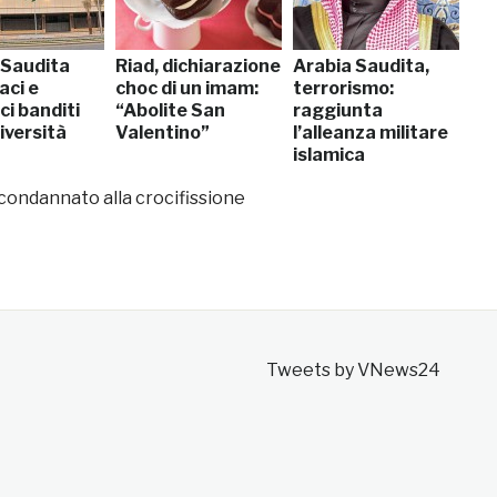
 Saudita
Riad, dichiarazione
Arabia Saudita,
aci e
choc di un imam:
terrorismo:
i banditi
“Abolite San
raggiunta
niversità
Valentino”
l’alleanza militare
islamica
condannato alla crocifissione
Tweets by VNews24