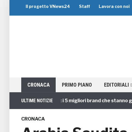
Il progetto VNews24
Staff
Lavora con noi
CRONACA
PRIMO PIANO
EDITORIALI
Viaggi di Gruppo: i 5 migliori brand che stanno guidan
ULTIME NOTIZIE
CRONACA