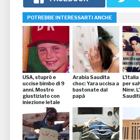
POTREBBE INTERESSARTI ANCHE
USA, stuprò e
Arabia Saudita
L’Italia
uccise bimbo di 9
choc: Yara uccisa a
per sal
anni. Mostro
bastonate dal
Nimr. L’
giustiziato con
papà
Saudit
iniezione letale
(FOTO)