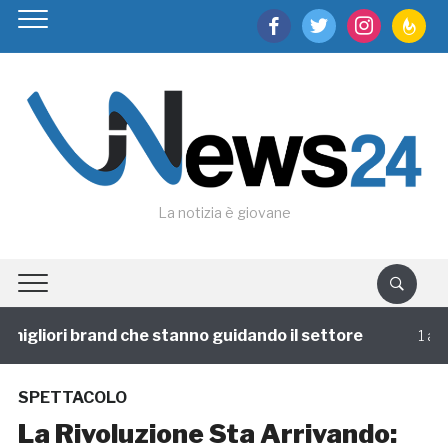
facebook
twitter
instagram
feedburn
La notizia è giovane
igliori brand che stanno guidando il settore
1 annofa
SPETTACOLO
La Rivoluzione Sta Arrivando: