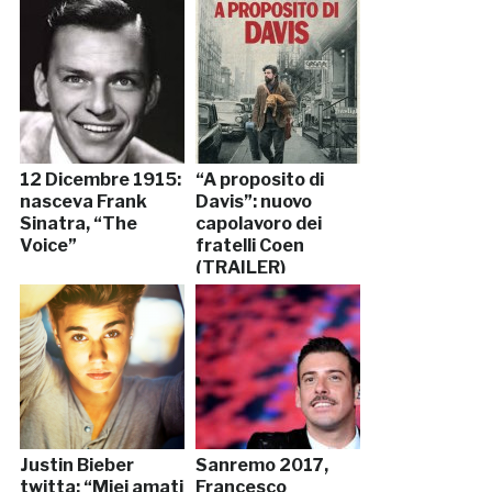
12 Dicembre 1915:
“A proposito di
nasceva Frank
Davis”: nuovo
Sinatra, “The
capolavoro dei
Voice”
fratelli Coen
(TRAILER)
Justin Bieber
Sanremo 2017,
twitta: “Miei amati
Francesco