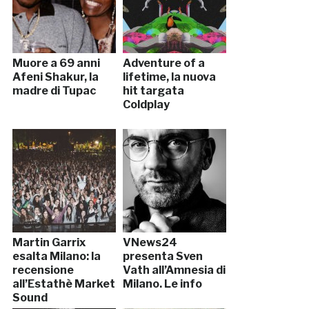
Muore a 69 anni
Adventure of a
Afeni Shakur, la
lifetime, la nuova
madre di Tupac
hit targata
Coldplay
Martin Garrix
VNews24
esalta Milano: la
presenta Sven
recensione
Vath all’Amnesia di
all’Estathè Market
Milano. Le info
Sound