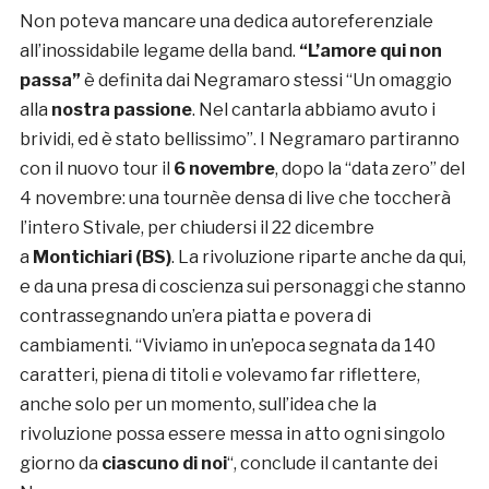
Non poteva mancare una dedica autoreferenziale
all’inossidabile legame della band.
“L’amore qui non
passa”
è definita dai Negramaro stessi “Un omaggio
alla
nostra passione
. Nel cantarla abbiamo avuto i
brividi, ed è stato bellissimo”. I Negramaro partiranno
con il nuovo tour il
6 novembre
, dopo la “data zero” del
4 novembre: una tournèe densa di live che toccherà
l’intero Stivale, per chiudersi il 22 dicembre
a
Montichiari (BS)
. La rivoluzione riparte anche da qui,
e da una presa di coscienza sui personaggi che stanno
contrassegnando un’era piatta e povera di
cambiamenti. “Viviamo in un’epoca segnata da 140
caratteri, piena di titoli e volevamo far riflettere,
anche solo per un momento, sull’idea che la
rivoluzione possa essere messa in atto ogni singolo
giorno da
ciascuno di noi
“, conclude il cantante dei