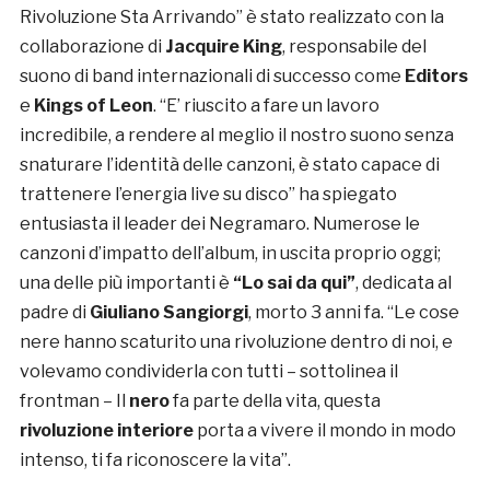
Rivoluzione Sta Arrivando” è stato realizzato con la
collaborazione di
Jacquire King
, responsabile del
suono di band internazionali di successo come
Editors
e
Kings of Leon
. “E’ riuscito a fare un lavoro
incredibile, a rendere al meglio il nostro suono senza
snaturare l’identità delle canzoni, è stato capace di
trattenere l’energia live su disco” ha spiegato
entusiasta il leader dei Negramaro. Numerose le
canzoni d’impatto dell’album, in uscita proprio oggi;
una delle più importanti è
“Lo sai da qui”
, dedicata al
padre di
Giuliano Sangiorgi
, morto 3 anni fa. “Le cose
nere hanno scaturito una rivoluzione dentro di noi, e
volevamo condividerla con tutti – sottolinea il
frontman – Il
nero
fa parte della vita, questa
rivoluzione interiore
porta a vivere il mondo in modo
intenso, ti fa riconoscere la vita”.