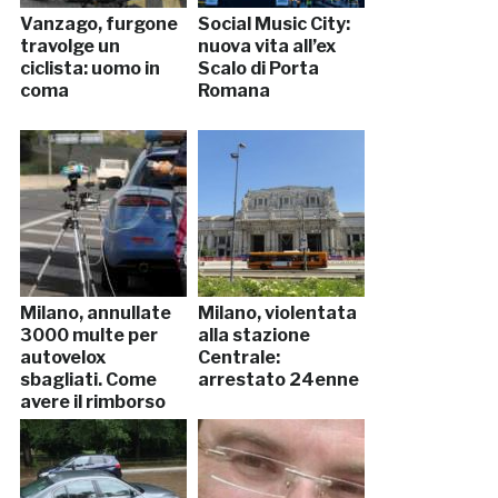
Vanzago, furgone
Social Music City:
travolge un
nuova vita all’ex
ciclista: uomo in
Scalo di Porta
coma
Romana
Milano, annullate
Milano, violentata
3000 multe per
alla stazione
autovelox
Centrale:
sbagliati. Come
arrestato 24enne
avere il rimborso