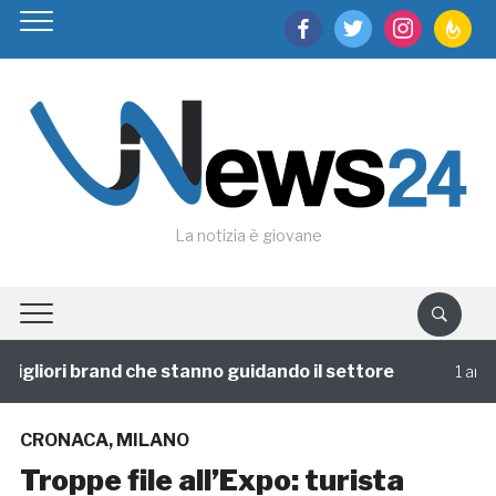
facebook
twitter
instagram
feedburn
La notizia è giovane
gliori brand che stanno guidando il settore
1 annofa
CRONACA
,
MILANO
Troppe file all’Expo: turista