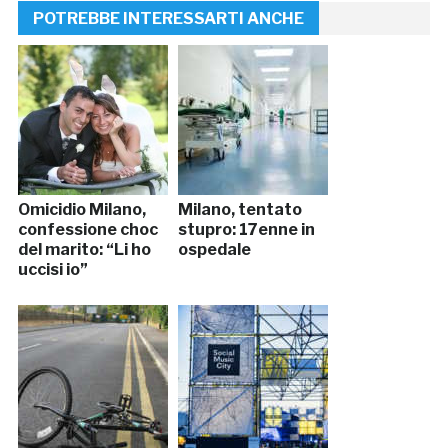
POTREBBE INTERESSARTI ANCHE
Omicidio Milano,
Milano, tentato
confessione choc
stupro: 17enne in
del marito: “Li ho
ospedale
uccisi io”