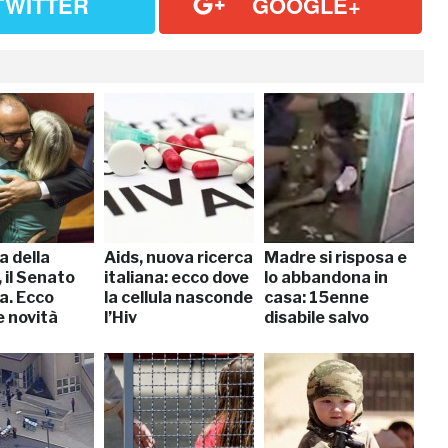
TWITTER
GOOGLE+
a della
Aids, nuova ricerca
Madre si risposa e
 il Senato
italiana: ecco dove
lo abbandona in
a. Ecco
la cellula nasconde
casa: 15enne
e novità
l’Hiv
disabile salvo