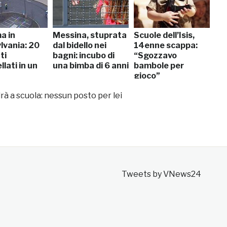
a in
Messina, stuprata
Scuole dell’Isis,
lvania: 20
dal bidello nei
14enne scappa:
ti
bagni: incubo di
“Sgozzavo
llati in un
una bimba di 6 anni
bambole per
gioco”
à a scuola: nessun posto per lei
Tweets by VNews24