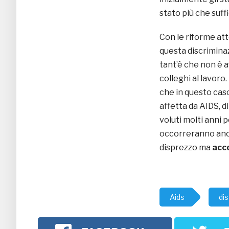
stato più che suff
Con le riforme att
questa discrimina
tant’è che non è a
colleghi al lavoro.
che in questo cas
affetta da AIDS, d
voluti molti anni p
occorreranno anco
disprezzo ma
acco
Aids
dis