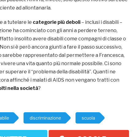
iciente ad allontanarla.
e a tutelare le
categorie più deboli
–
inclusi i disabili –
zione ha cominciato con gli anni a perdere terreno,
ffatto insolito avere disabili come compagni di classe o
 Non si è però ancora giunti a fare il passo successivo,
o sarebbe rappresentato dal permettere a Francesca,
i vivere una vita quanto più normale possibile. Ci sono
er superare il “problema della disabilità”. Quanti ne
ra affinché i malati di AIDS non vengano tratti con
lti nella società
?
abile
discriminazione
scuola