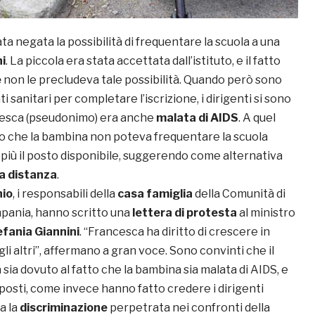
ata negata la possibilità di frequentare la scuola a una
i
. La piccola era stata accettata dall’istituto, e il fatto
e
non le precludeva tale possibilità. Quando però sono
i sanitari per completare l’iscrizione, i dirigenti si sono
cesca (pseudonimo) era anche
malata di AIDS
. A quel
 che la bambina non poteva frequentare la scuola
 più il posto disponibile, suggerendo come alternativa
a distanza
.
nio
, i responsabili della
casa famiglia
della Comunità di
pania, hanno scritto una
lettera di protesta
al ministro
fania Giannini
. “Francesca ha diritto di crescere in
gli altri”, affermano a gran voce. Sono convinti che il
a sia dovuto al fatto che la bambina sia malata di AIDS, e
 posti, come invece hanno fatto credere i dirigenti
ra la
discriminazione
perpetrata nei confronti della