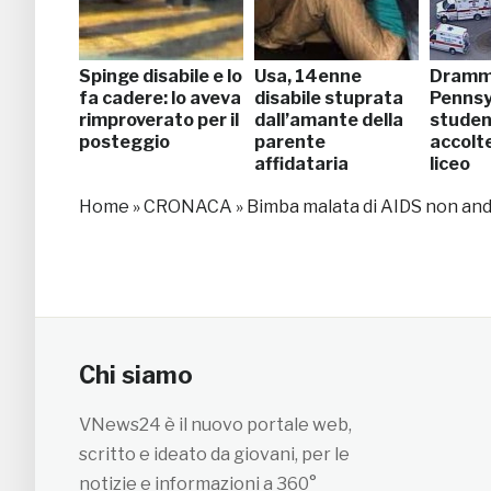
Spinge disabile e lo
Usa, 14enne
Dramm
fa cadere: lo aveva
disabile stuprata
Pennsy
rimproverato per il
dall’amante della
studen
posteggio
parente
accolte
affidataria
liceo
Home
»
CRONACA
»
Bimba malata di AIDS non andr
Chi siamo
VNews24 è il nuovo portale web,
scritto e ideato da giovani, per le
notizie e informazioni a 360°