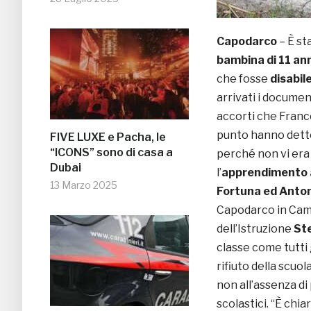
Capodarco
– È st
bambina di 11 ann
che fosse
disabil
arrivati i document
accorti che Fran
punto hanno detto
FIVE LUXE e Pacha, le
“ICONS” sono di casa a
perché non vi era
Dubai
l’
apprendimento 
13 Marzo 2025
Fortuna ed Anto
Capodarco in Cam
dell’Istruzione
Ste
classe come tutti 
rifiuto della scuol
non all’assenza di
scolastici. “È chia