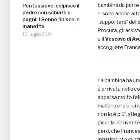
bambina da parte d
Pontassieve, colpisce il
padre con schiaffi e
ci sono anche altr
pugni: 18enne finisce in
“supporters” della
manette
Procura, gli assist
15 Luglio 2024
e il
Vescovo di Av
accogliere France
La bambina ha un
è arrivata nella co
apparsa molto feli
mattina era pronta
non lo è più”, si le
piccola, derivante
però, che Frances
inizialmente gli s