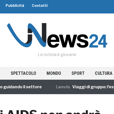
Pubblicità
Contatti
La notizia è giovane
SPETTACOLO
MONDO
SPORT
CULTURA
ando il settore
Viaggi di gruppo: l’esperi
1 annofa