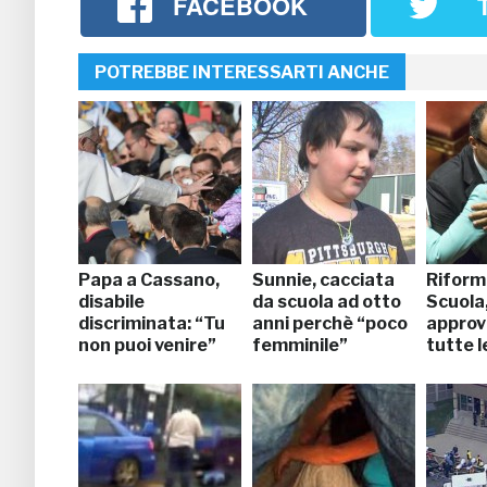
FACEBOOK
POTREBBE INTERESSARTI ANCHE
Papa a Cassano,
Sunnie, cacciata
Riform
disabile
da scuola ad otto
Scuola,
discriminata: “Tu
anni perchè “poco
approv
non puoi venire”
femminile”
tutte l