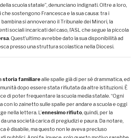
ella scuola statale”, denunciano indignati. Oltre a loro,
i che sostengono Francesca e la sua causa: tra i
 bambina si annoverano il Tribunale dei Minori, la
enti sociali incaricati del caso, l’ASL che segue la piccola
ersa
. Quest’ultimo avrebbe dato la sua disponibilità ad
sca presso una struttura scolastica nella Diocesi.
a
storia familiare
alle spalle già di per sé drammatica, ed
munità dopo essere stata rifiutata da altre istituzioni. È
ce di poter frequentare la scuola media statale. “Ogni
 con lo zainetto sulle spalle per andare a scuola e oggi
gge nella lettera. L’
ennesimo rifiuto
, quindi, per la
 da una società carica di pregiudizi e paura. Da notare,
ca è disabile, ma questo non le aveva precluso
tudi pubblici. Anni fa, invece, solo questo motivo sarebbe