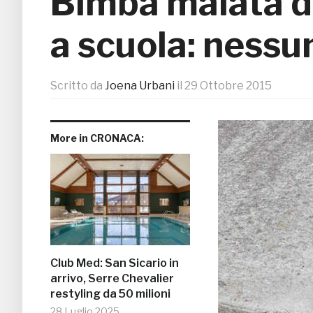
Bimba malata d
a scuola: nessun
Scritto da
Joena Urbani
il
29 Ottobre 2015
More in CRONACA:
Club Med: San Sicario in
arrivo, Serre Chevalier
restyling da 50 milioni
28 Luglio 2025