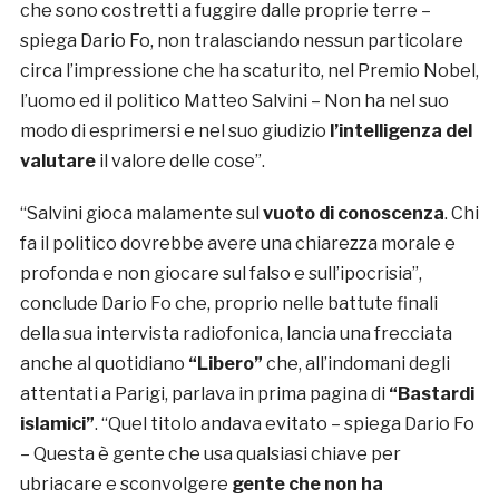
che sono costretti a fuggire dalle proprie terre –
spiega Dario Fo, non tralasciando nessun particolare
circa l’impressione che ha scaturito, nel Premio Nobel,
l’uomo ed il politico Matteo Salvini – Non ha nel suo
modo di esprimersi e nel suo giudizio
l’intelligenza del
valutare
il valore delle cose”.
“Salvini gioca malamente sul
vuoto di conoscenza
. Chi
fa il politico dovrebbe avere una chiarezza morale e
profonda e non giocare sul falso e sull’ipocrisia”,
conclude Dario Fo che, proprio nelle battute finali
della sua intervista radiofonica, lancia una frecciata
anche al quotidiano
“Libero”
che, all’indomani degli
attentati a Parigi, parlava in prima pagina di
“Bastardi
islamici”
. “Quel titolo andava evitato – spiega Dario Fo
– Questa è gente che usa qualsiasi chiave per
ubriacare e sconvolgere
gente che non ha