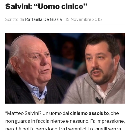
Salvini: “Uomo cinico”
Scritto da
Raffaella De Grazia
il
19 Novembre 2015
“Matteo Salvini? Un uomo dal
cinismo assoluto
, che
non guarda in faccia niente e nessuno. Fa impressione,
perché poi fa ben gioco tra i semplici, tra quelli senza