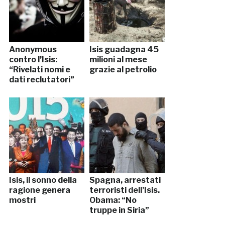
Anonymous
Isis guadagna 45
contro l’Isis:
milioni al mese
“Rivelati nomi e
grazie al petrolio
dati reclutatori”
Isis, il sonno della
Spagna, arrestati
ragione genera
terroristi dell’Isis.
mostri
Obama: “No
truppe in Siria”