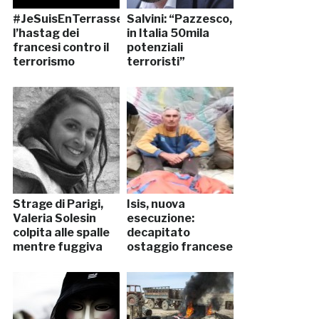
#JeSuisEnTerrasse,
Salvini: “Pazzesco,
l’hastag dei
in Italia 50mila
francesi contro il
potenziali
terrorismo
terroristi”
Strage di Parigi,
Isis, nuova
Valeria Solesin
esecuzione:
colpita alle spalle
decapitato
mentre fuggiva
ostaggio francese