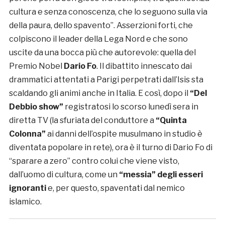
cultura e senza conoscenza, che lo seguono sulla via
della paura, dello spavento”. Asserzioni forti, che
colpiscono il leader della Lega Nord e che sono
uscite da una bocca più che autorevole: quella del
Premio Nobel
Dario Fo
. Il dibattito innescato dai
drammatici attentati a Parigi perpetrati dall’Isis sta
scaldando gli animi anche in Italia. E così, dopo il
“Del
Debbio show”
registratosi lo scorso lunedì sera in
diretta TV (la sfuriata del conduttore a
“Quinta
Colonna”
ai danni dell’ospite musulmano in studio è
diventata popolare in rete), ora è il turno di Dario Fo di
“sparare a zero” contro colui che viene visto,
dall’uomo di cultura, come un
“messia” degli esseri
ignoranti
e, per questo, spaventati dal nemico
islamico.