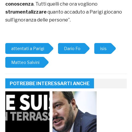
conoscenza
. Tutti quelli che ora vogliono
strumentalizzare
quanto accaduto a Parigi giocano
sull’ignoranza delle persone”.
attentati a Parigi
Dario Fo
isis
Matteo Salvini
POTREBBE INTERESSARTI ANCHE