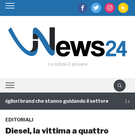
facebook
twitter
instagram
feedburn
La notizia è giovane
igliori brand che stanno guidando il settore
1 annofa
EDITORIALI
Diesel, la vittima a quattro