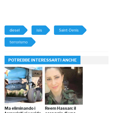
diesel
isis
Saint-Denis
terrorismo
POTREBBE INTERESSARTI ANCHE
Ma eliminando i
Reem Hassan: il