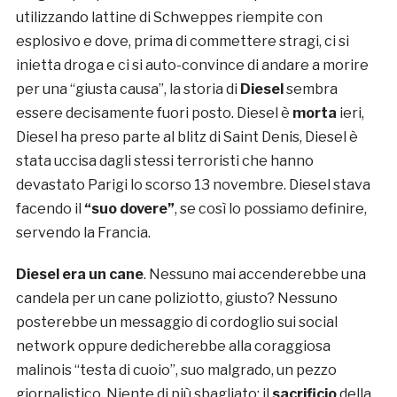
utilizzando lattine di Schweppes riempite con
esplosivo e dove, prima di commettere stragi, ci si
inietta droga e ci si auto-convince di andare a morire
per una “giusta causa”, la storia di
Diesel
sembra
essere decisamente fuori posto. Diesel è
morta
ieri,
Diesel ha preso parte al blitz di Saint Denis, Diesel è
stata uccisa dagli stessi terroristi che hanno
devastato Parigi lo scorso 13 novembre. Diesel stava
facendo il
“suo dovere”
, se così lo possiamo definire,
servendo la Francia.
Diesel era un cane
. Nessuno mai accenderebbe una
candela per un cane poliziotto, giusto? Nessuno
posterebbe un messaggio di cordoglio sui social
network oppure dedicherebbe alla coraggiosa
malinois “testa di cuoio”, suo malgrado, un pezzo
giornalistico. Niente di più sbagliato: il
sacrificio
della