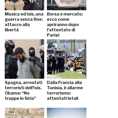
Musica ed Isis, una
Borsa e mercato:
guerra senza fine:
ecco come
attacco alla
apriranno dopo
libertà
l’attentato di
Parigi
Spagna, arrestati
Dalla Francia alla
terroristi dell’Isis.
Tunisia, è allarme
Obama: “No
terrorismo:
truppe in Siria”
attentati letali