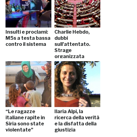
Insulti e proclami:
Charlie Hebdo,
M5s a testa bassa
dubbi
contro il sistema
sull’attentato.
Strage
organizzata
dall’alto
“Le ragazze
Ilaria Alpi, la
italiane rapite in
ricerca della verità
Siria sono state
e la disfatta della
violentate”
giustizia