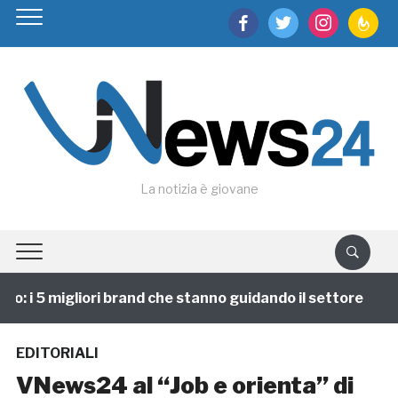
facebook
twitter
instagram
feedburn
La notizia è giovane
: i 5 migliori brand che stanno guidando il settore
1
EDITORIALI
VNews24 al “Job e orienta” di