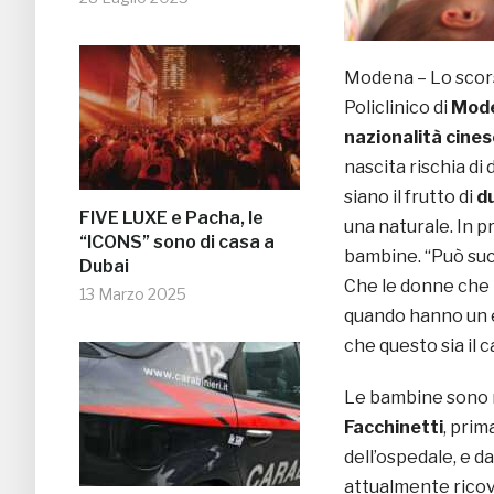
Modena – Lo scors
Policlinico di
Mod
nazionalità cines
nascita rischia di
siano il frutto di
d
FIVE LUXE e Pacha, le
una naturale. In p
“ICONS” sono di casa a
bambine. “Può suc
Dubai
Che le donne che 
13 Marzo 2025
quando hanno un e
che questo sia il c
Le bambine sono 
Facchinetti
, prim
dell’ospedale, e da
attualmente ricov