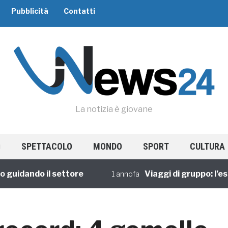
Pubblicità
Contatti
La notizia è giovane
SPETTACOLO
MONDO
SPORT
CULTURA
dando il settore
Viaggi di gruppo: l’esperi
1 annofa