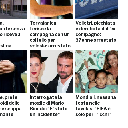
a,
Torvaianica,
Velletri, picchiata
ante senza
ferisce la
e derubata dall’ex
o riceve 1
compagna con un
compagno:
coltello per
37enne arrestato
esima
gelosia: arrestato
e, prete
Interrogata la
Mondiali, nessuna
oldi delle
moglie di Mario
festa nelle
e e scappa
Biondo: “E’ stato
favelas: “FIFA è
amante
un incidente”
solo per i ricchi”