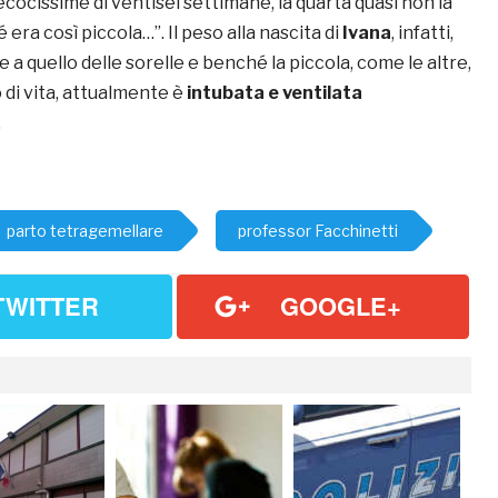
ocissime di ventisei settimane, la quarta quasi non la
ra così piccola…”. Il peso alla nascita di
Ivana
, infatti,
e a quello delle sorelle e benché la piccola, come le altre,
o di vita, attualmente è
intubata e ventilata
.
parto tetragemellare
professor Facchinetti
TWITTER
GOOGLE+