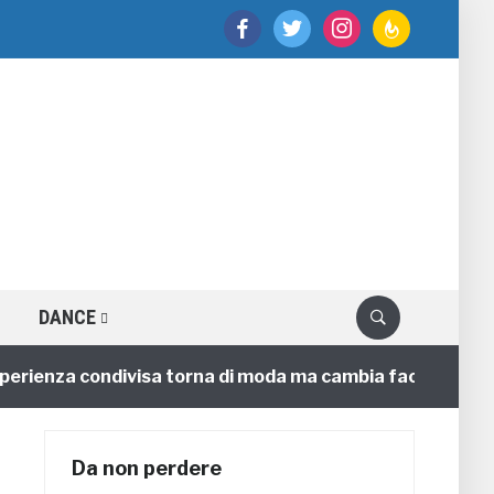
facebook
twitter
instagram
feedburner
DANCE
enza condivisa torna di moda ma cambia faccia
4 ann
Da non perdere