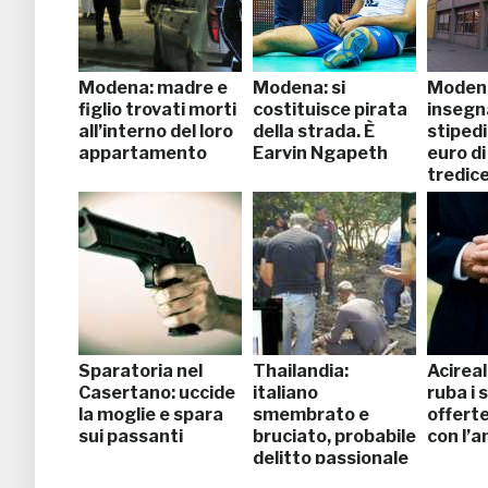
Modena: madre e
Modena: si
Moden
figlio trovati morti
costituisce pirata
insegn
all’interno del loro
della strada. È
stipedi
appartamento
Earvin Ngapeth
euro di
tredic
Sparatoria nel
Thailandia:
Acireal
Casertano: uccide
italiano
ruba i s
la moglie e spara
smembrato e
offert
sui passanti
bruciato, probabile
con l’
delitto passionale