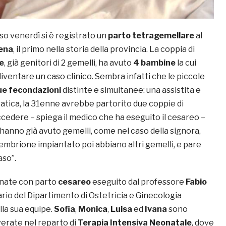
o venerdì si è registrato un
parto tetragemellare
al
ena
, il primo nella storia della provincia. La coppia di
e
, già genitori di 2 gemelli, ha avuto
4 bambine
la cui
 diventare un caso clinico. Sembra infatti che le piccole
ue
fecondazioni
distinte e simultanee: una assistita e
ratica, la 31enne avrebbe partorito due coppie di
cedere – spiega il medico che ha eseguito il cesareo –
hanno già avuto gemelli, come nel caso della signora,
mbrione impiantato poi abbiano altri gemelli, e pare
aso”.
nate con parto
cesareo
eseguito dal professore
Fabio
ario del Dipartimento di Ostetricia e Ginecologia
lla sua equipe.
Sofia
,
Monica
,
Luisa
ed
Ivana
sono
erate nel reparto di
Terapia Intensiva Neonatale
, dove