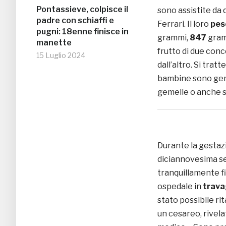
Pontassieve, colpisce il
sono assistite da 
padre con schiaffi e
Ferrari. Il loro
pes
pugni: 18enne finisce in
grammi,
847
gram
manette
frutto di due conc
15 Luglio 2024
dall’altro. Si trat
bambine sono geme
gemelle o anche so
Durante la gestazi
diciannovesima se
tranquillamente fi
ospedale in
trava
stato possibile rit
un cesareo, rivela