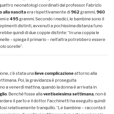
quattro neonatologi coordinati dal professor Fabrizio
o alla nascita
era rispettivamente di
962
grammi,
960
mi e
495
grammi. Secondo i medici, le bambine sono il
epimenti distinti, avvenuti a pochissima distanza l’uno
terebbe quindi di due coppie distinte: “In una coppia le
lle – spiega il primario – nell’altra potrebbero essere
lo sorelle”.
one, c’è stata una
lieve complicazione
attorno alla
ttimana. Poi, la gravidanza è proseguita
no a venerdì mattina, quando la donna è arrivata in
glio
. Benché fosse alla
ventiseiesima settimana
, non è
ardare il parto e il dottor Facchinetti ha eseguito quindi
tosi relativamente tranquillo. “Le bambine – racconta il