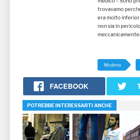
medico – Sono prec
trovavamo perché e
era molto inferior
non sia in pericol
meccanicamente
Modena
FACEBOOK
POTREBBE INTERESSARTI ANCHE