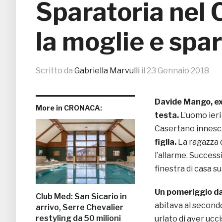
Sparatoria nel 
la moglie e spar
Scritto da
Gabriella Marvulli
il
23 Gennaio 2018
Davide Mango, ex 
More in CRONACA:
testa.
L’uomo ieri
Casertano innesc
figlia.
La ragazza 
l’allarme. Succes
finestra di casa su
Un pomeriggio da 
Club Med: San Sicario in
abitava al secondo
arrivo, Serre Chevalier
restyling da 50 milioni
urlato di aver ucc