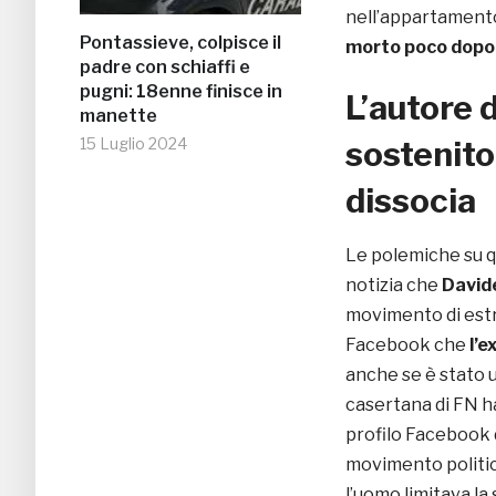
nell’appartamento
Pontassieve, colpisce il
morto poco dopo 
padre con schiaffi e
pugni: 18enne finisce in
L’autore 
manette
15 Luglio 2024
sostenito
dissocia
Le polemiche su qu
notizia che
Davide
movimento di estr
Facebook che
l’e
anche se è stato 
casertana di FN h
profilo Facebook 
movimento politico
l’uomo limitava la