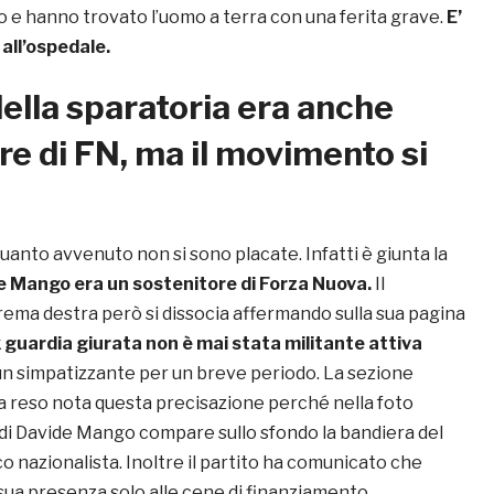
 e hanno trovato l’uomo a terra con una ferita grave.
E’
all’ospedale.
della sparatoria era anche
re di FN, ma il movimento si
anto avvenuto non si sono placate. Infatti è giunta la
 Mango era un sostenitore di Forza Nuova.
Il
ema destra però si dissocia affermando sulla sua pagina
x guardia giurata non è mai stata militante attiva
un simpatizzante per un breve periodo. La sezione
a reso nota questa precisazione perché nella foto
di Davide Mango compare sullo sfondo la bandiera del
 nazionalista. Inoltre il partito ha comunicato che
 sua presenza solo alle cene di finanziamento.