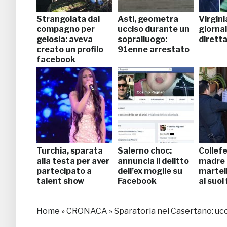
Strangolata dal
Asti, geometra
Virgini
compagno per
ucciso durante un
giornali
gelosia: aveva
sopralluogo:
diretta
creato un profilo
91enne arrestato
facebook
Turchia, sparata
Salerno choc:
Collefe
alla testa per aver
annuncia il delitto
madre 
partecipato a
dell’ex moglie su
martel
talent show
Facebook
ai suoi 
Home
»
CRONACA
»
Sparatoria nel Casertano: ucc