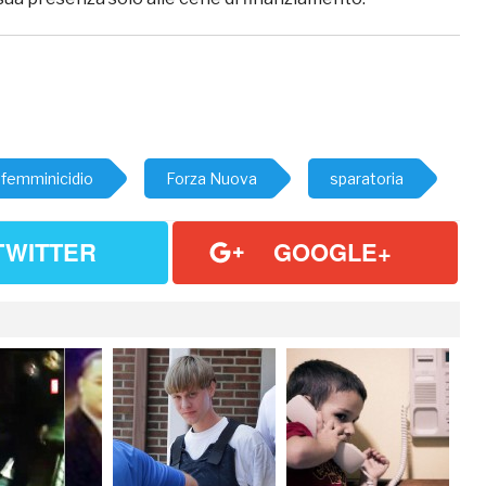
femminicidio
Forza Nuova
sparatoria
TWITTER
GOOGLE+