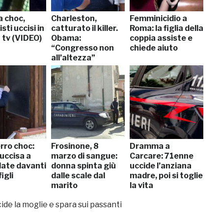
a choc,
Charleston,
Femminicidio a
sti uccisi in
catturato il killer.
Roma: la figlia della
 tv (VIDEO)
Obama:
coppia assiste e
“Congresso non
chiede aiuto
all’altezza”
rro choc:
Frosinone, 8
Dramma a
uccisa a
marzo di sangue:
Carcare: 71enne
late davanti
donna spinta giù
uccide l’anziana
figli
dalle scale dal
madre, poi si toglie
marito
la vita
ide la moglie e spara sui passanti