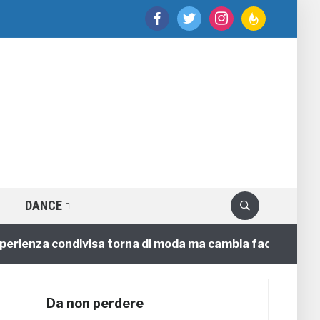
facebook
twitter
instagram
feedburner
DANCE
enza condivisa torna di moda ma cambia faccia
4 ann
Da non perdere