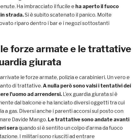
nute. Ha imbracciato il fucile e
ha aperto il fuoco
 in strada.
Si è subito scatenato il panico. Molte
vato riparo dentro i bar e i negozi sottostanti
elle forze armate e le trattative
guardia giurata
rrivate le forze armate, polizia e carabinieri. Un vero e
anto di trattative.
A nulla però sono valsi i tentativi dei
ncere l’uomo ad arrendersi.
L’ex guardia giurata si è
nte dal balcone e ha lanciato diversi oggetti tra cui
 a gas. Diversi anche i parenti accorsi sul posto con
almare Davide Mango.
Le trattative sono andate avanti
ieri sera
quando si è sentito un colpo d’arma da fuoco
itazione. I militari sono riusciti ad entrare