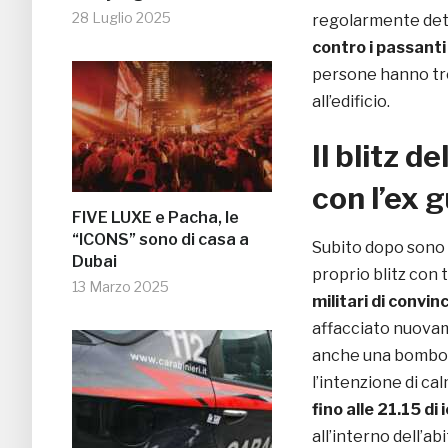
28 Luglio 2025
regolarmente dete
contro i passanti
persone hanno tro
all’edificio.
Il blitz d
con l’ex 
FIVE LUXE e Pacha, le
“ICONS” sono di casa a
Subito dopo sono a
Dubai
proprio blitz con t
13 Marzo 2025
militari di convi
affacciato nuovame
anche una bombola
l’intenzione di c
fino alle 21.15 di 
all’interno dell’ab