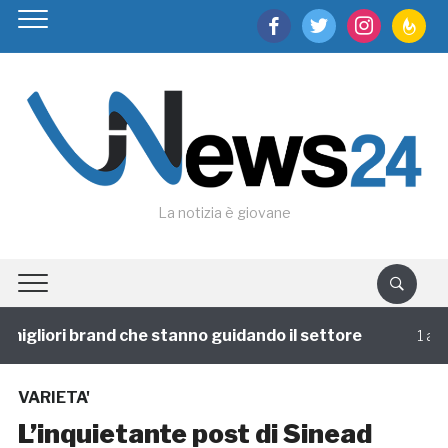
facebook
twitter
instagram
feedburn
La notizia è giovane
igliori brand che stanno guidando il settore
1 annofa
VARIETA'
L’inquietante post di Sinead