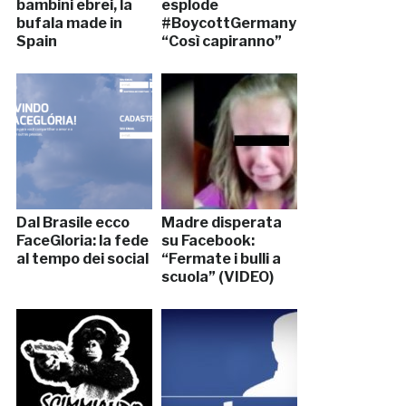
bambini ebrei, la
esplode
bufala made in
#BoycottGermany:
Spain
“Così capiranno”
Dal Brasile ecco
Madre disperata
FaceGloria: la fede
su Facebook:
al tempo dei social
“Fermate i bulli a
scuola” (VIDEO)