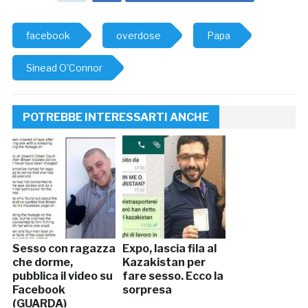
facebook
overdose
Papa
Sinead O'Connor
POTREBBE INTERESSARTI ANCHE
Sesso con ragazza
Expo, lascia fila al
che dorme,
Kazakistan per
pubblica il video su
fare sesso. Ecco la
Facebook
sorpresa
(GUARDA)