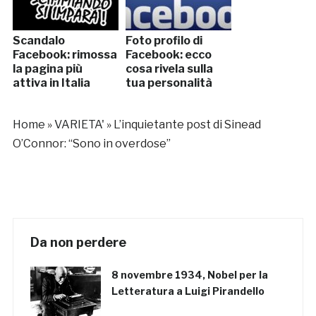
Scandalo
Foto profilo di
Facebook: rimossa
Facebook: ecco
la pagina più
cosa rivela sulla
attiva in Italia
tua personalità
Home
»
VARIETA'
»
L’inquietante post di Sinead
O’Connor: “Sono in overdose”
Da non perdere
8 novembre 1934, Nobel per la
Letteratura a Luigi Pirandello