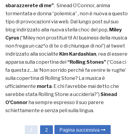
sbarazzerete di me”
. Sinead O’Connor, anima
tormentata e donna “polemica” , non è nuova a questo
tipo di provocazioni via web. Dal lungo post sul suo
blog indirizzato alla nuova stella choc del pop,
Miley
Cyrus
(“Miley non prostituirti! Al business della musica
non frega un caz*o di te o di chiunque di noi”) al tweet
indirizzato alla socialite
Kim Kardashian
, rea di essere
apparsa sulla copertina del
“Rolling Stones”
(“Cosa ci
fa questa z….la ‘Non sorrido perché fa venire le rughe’
sulla copertina di Rolling Stone? La musica è
ufficialmente
morta
. E chi l’avrebbe mai detto che
sarebbe stata Rolling Stone a ucciderla?”)
Sinead
O’Connor
ha sempre espresso il suo parere
schiettamente e senza peli sulla lingua.
1
2
Pagina successiva