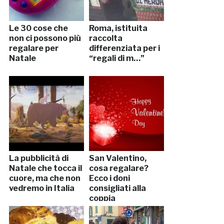
Le 30 cose che
Roma, istituita
non ci possono più
raccolta
regalare per
differenziata per i
Natale
“regali di m…”
La pubblicità di
San Valentino,
Natale che tocca il
cosa regalare?
cuore, ma che non
Ecco i doni
vedremo in Italia
consigliati alla
coppia