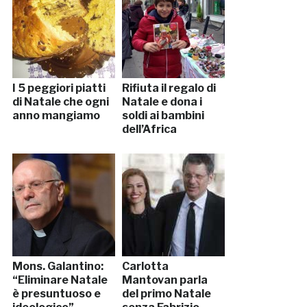
I 5 peggiori piatti
Rifiuta il regalo di
di Natale che ogni
Natale e dona i
anno mangiamo
soldi ai bambini
dell’Africa
Mons. Galantino:
Carlotta
“Eliminare Natale
Mantovan parla
è presuntuoso e
del primo Natale