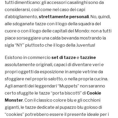
tutti dimenticano: gli accessori casalinghi sono da
considerarsi, così come nel caso dei capi
d’abbigliamento,
strettamente personali
. No, quindi,
alle sdoganate tazze con il logo della squadra del
cuore o con il logo delle capitali del Mondo: non a tutti
piace sorseggiare una calda bevanda mostrando la
sigla “NY” piuttosto che il logo della Juventus!
Esistono in commercio
set di tazze
e
tazzine
assolutamente originali, capaci di diventare veri e
propri oggetti da esposizione in ampie vetrine da
sfoggiare nel proprio salotto, o nella propria cucina.
Agli amanti dei leggendari “Muppets” non saranno
certo sfuggite le tazze “porta biscotti” di
Cookie
Monster
. Con il classico colore blu e gli occhioni
giganti, le tazze dedicate al pupazzo blu goloso di
“cookies” potrebbero essere il presente ideale per i