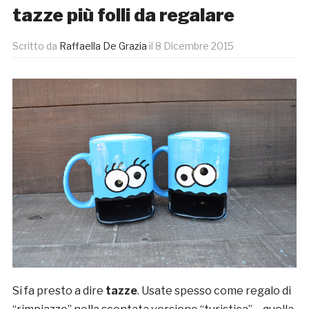
tazze più folli da regalare
Scritto da
Raffaella De Grazia
il
8 Dicembre 2015
Si fa presto a dire
tazze
. Usate spesso come regalo di