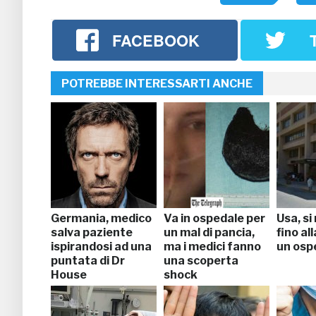
FACEBOOK
POTREBBE INTERESSARTI ANCHE
Germania, medico
Va in ospedale per
Usa, s
salva paziente
un mal di pancia,
fino al
ispirandosi ad una
ma i medici fanno
un osp
puntata di Dr
una scoperta
House
shock