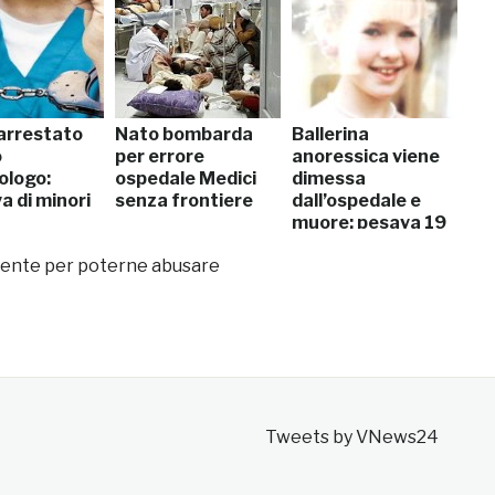
arrestato
Nato bombarda
Ballerina
o
per errore
anoressica viene
ologo:
ospedale Medici
dimessa
a di minori
senza frontiere
dall’ospedale e
muore: pesava 19
kg
iente per poterne abusare
Tweets by VNews24