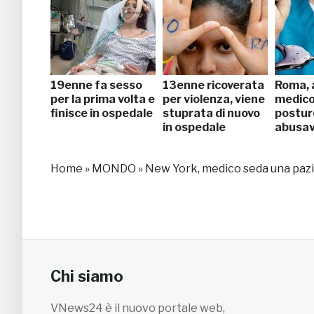
19enne fa sesso
13enne ricoverata
Roma, 
per la prima volta e
per violenza, viene
medic
finisce in ospedale
stuprata di nuovo
postur
in ospedale
abusav
Home
»
MONDO
»
New York, medico seda una paz
Chi siamo
VNews24 è il nuovo portale web,