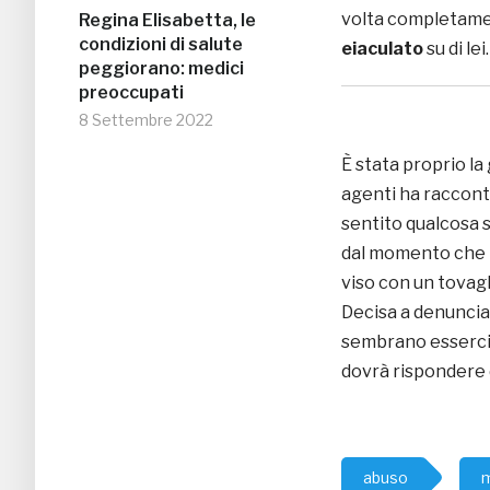
volta completament
Regina Elisabetta, le
condizioni di salute
eiaculato
su di lei.
peggiorano: medici
preoccupati
8 Settembre 2022
È stata proprio la
agenti ha racconta
sentito qualcosa 
dal momento che Ne
viso con un tovagli
Decisa a denunciar
sembrano esserci a
dovrà rispondere d
abuso