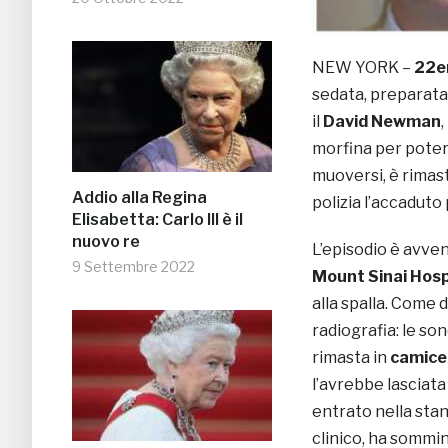
NEW YORK –
22e
sedata, preparata 
il
David Newman
morfina per pote
muoversi, è rimas
Addio alla Regina
polizia l’accaduto
Elisabetta: Carlo III è il
nuovo re
L’episodio è avven
9 Settembre 2022
Mount Sinai Hosp
alla spalla. Come 
radiografia: le so
rimasta in
camice 
l’avrebbe lasciata
entrato nella sta
clinico, ha sommin