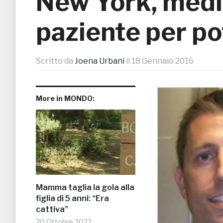
New York, medi
paziente per p
Scritto da
Joena Urbani
il
18 Gennaio 2016
More in MONDO:
Mamma taglia la gola alla
figlia di 5 anni: “Era
cattiva”
20 Ottobre 2022