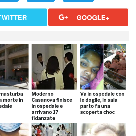
TWITTER
GOOGLE+
i masturba
Moderno
Va in ospedale con
la morte in
Casanova finisce
le doglie, in sala
edale
in ospedale e
parto fa una
arrivano 17
scoperta choc
fidanzate