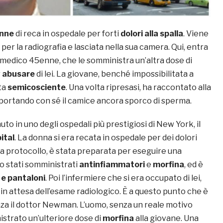
nne
di reca in ospedale per forti
dolori alla spalla
. Viene
per la radiografia e lasciata nella sua camera. Qui, entra
, medico 45enne, che le somministra un’altra dose di
r
abusare
di lei. La giovane, benché impossibilitata a
ta
semicosciente
. Una volta ripresasi, ha raccontato alla
 portando con sé il camice ancora sporco di sperma.
uto in uno degli ospedali più prestigiosi di New York, il
ital
. La donna si era recata in ospedale per dei dolori
da protocollo, è stata preparata per eseguire una
no stati somministrati
antinfiammatori
e
morfina
, ed è
e pantaloni
. Poi l’infermiere che si era occupato di lei,
 in attesa dell’esame radiologico. È a questo punto che è
nza il dottor Newman. L’uomo, senza un reale motivo
istrato un’ulteriore dose di
morfina
alla giovane. Una