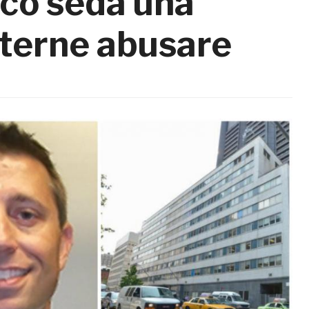
co seda una
oterne abusare