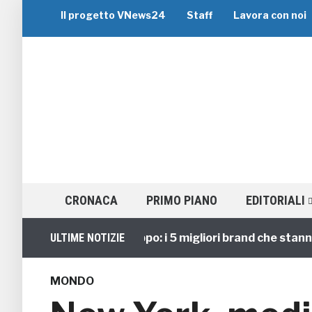
Il progetto VNews24
Staff
Lavora con noi
CRONACA
PRIMO PIANO
EDITORIALI
Viaggi di Gruppo: i 5 migliori brand che stanno gui
ULTIME NOTIZIE
MONDO