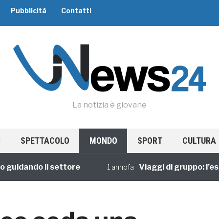
Pubblicità
Contatti
La notizia è giovane
SPETTACOLO
MONDO
SPORT
CULTURA
dando il settore
Viaggi di gruppo: l’esper
1 annofa