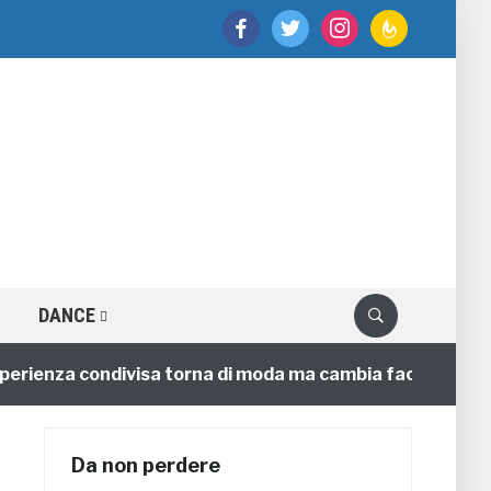
facebook
twitter
instagram
feedburner
DANCE
ienza condivisa torna di moda ma cambia faccia
4 an
Da non perdere