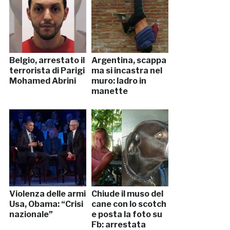
Belgio, arrestato il
Argentina, scappa
terrorista di Parigi
ma si incastra nel
Mohamed Abrini
muro: ladro in
manette
Violenza delle armi
Chiude il muso del
Usa, Obama: “Crisi
cane con lo scotch
nazionale”
e posta la foto su
Fb: arrestata