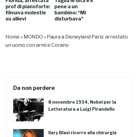
Florida, arrestata
Taglia le dita e il
prof di pianoforte:
pene a un
filmava molestie
bambino: “Mi
su allievi
disturbava”
Home
»
MONDO
»
Paura a Disneyland Paris: arrestato
un uomo con armi e Corano
Da non perdere
8 novembre 1934, Nobel per la
Letteratura a Luigi Pirandello
Ilary Blasi ricorre alla chirurgia