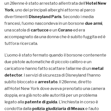
un 28enne è stato arrestato all’entrata dell’
Hotel New
York
, uno dei principali alberghi attorno al parco
divertimenti
Disneyland Paris
. Secondo i media
francesi, l’uomo nascondeva in un borsone
due armi
,
una scatola di
cartucce
e un
Corano
ed era
accompagnato da una donna che è subito fuggita ed è
tutt’ora ricercata.
L’uomo è stato fermato quando il borsone contenente
due pistole automatiche di piccolo calibro e un
caricatore hanno fatto scattare l’allarme di un
metal
detector
. I servizi di sicurezza di Disneyland l’hanno
subito bloccato e
arrestato
. Il 28enne, diretto
all’Hotel New York dove aveva prenotato una camera
doppia, era già noto alle autorità per un problema
legato alla
patente di guida
. L’inchiesta in corso è
condotta dalla
polizia giudiziaria di Meaux
e l’auto