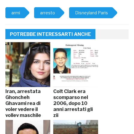
armi
arresto
Disneyland Paris
POTREBBE INTERESSARTI ANCHE
Iran, arrestata
Colt Clark era
Ghoncheh
scomparso nel
Ghavami rea di
2006, dopo 10
voler vedere il
anni arrestati gli
volley maschile
zii