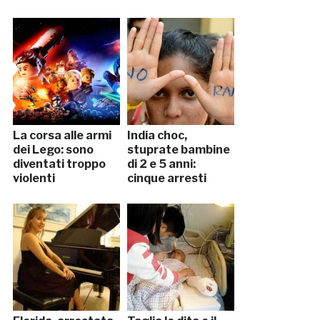
La corsa alle armi
India choc,
dei Lego: sono
stuprate bambine
diventati troppo
di 2 e 5 anni:
violenti
cinque arresti