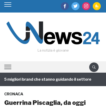
facebook
twitter
instagram
feedburn
La notizia è giovane
5 migliori brand che stanno guidando il settore
1 an
CRONACA
Guerrina Piscaglia, da oggi