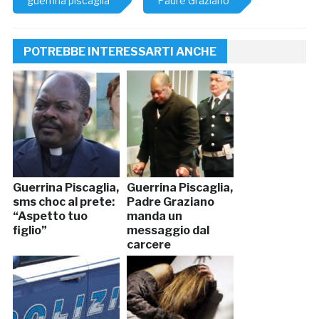
guerrina piscaglia
Padre Graziano
POTREBBE INTERESSARTI ANCHE
Guerrina Piscaglia,
Guerrina Piscaglia,
sms choc al prete:
Padre Graziano
“Aspetto tuo
manda un
figlio”
messaggio dal
carcere