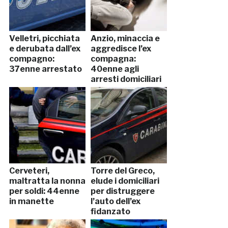
Velletri, picchiata
Anzio, minaccia e
e derubata dall’ex
aggredisce l’ex
compagno:
compagna:
37enne arrestato
40enne agli
arresti domiciliari
Cerveteri,
Torre del Greco,
maltratta la nonna
elude i domiciliari
per soldi: 44enne
per distruggere
in manette
l’auto dell’ex
fidanzato