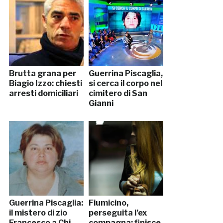
Brutta grana per
Guerrina Piscaglia,
Biagio Izzo: chiesti
si cerca il corpo nel
arresti domiciliari
cimitero di San
Gianni
Guerrina Piscaglia:
Fiumicino,
il mistero di zio
perseguita l’ex
Francesco a Chi
compagna: finisce