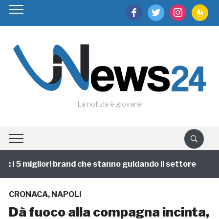
facebook
twitter
instagram
feedburn
La notizia è giovane
i 5 migliori brand che stanno guidando il settore
1 a
CRONACA
,
NAPOLI
Dà fuoco alla compagna incinta,