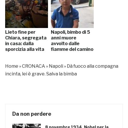
Lieto fine per
Napoli, bimbo di 5
Chiara, segregata
anni muore
in casa: dalla
avvolto dalle
sporcizia alla vita
fiamme del camino
Home
»
CRONACA
»
Napoli
»
Dà fuoco alla compagna
incinta, lei è grave. Salva la bimba
Da non perdere
8 novembre 1934, Nobel per la