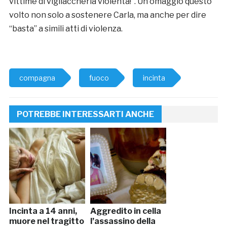
vittime di vigliaccheria violenta!”. Un omaggio questo
volto non solo a sostenere Carla, ma anche per dire
“basta” a simili atti di violenza.
compagna
fuoco
incinta
POTREBBE INTERESSARTI ANCHE
Incinta a 14 anni,
Aggredito in cella
muore nel tragitto
l’assassino della