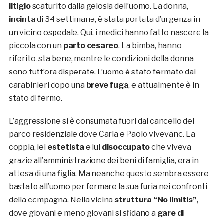
litigio
scaturito dalla gelosia dell’uomo. La donna,
incinta
di 34 settimane, è stata portata d’urgenza in
un vicino ospedale. Qui, i medici hanno fatto nascere la
piccola con un
parto cesareo
. La bimba, hanno
riferito, sta bene, mentre le condizioni della donna
sono tutt’ora disperate. L’uomo è stato fermato dai
carabinieri dopo una
breve fuga
, e attualmente è in
stato di fermo.
L’aggressione si è consumata fuori dal cancello del
parco residenziale dove Carla e Paolo vivevano. La
coppia, lei
estetista
e lui
disoccupato
che viveva
grazie all’amministrazione dei beni di famiglia, era in
attesa di una figlia. Ma neanche questo sembra essere
bastato all’uomo per fermare la sua furia nei confronti
della compagna. Nella vicina
struttura “No limitis”
,
dove giovani e meno giovani si sfidano a
gare di