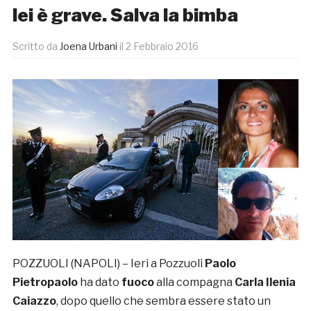
lei è grave. Salva la bimba
Scritto da
Joena Urbani
il
2 Febbraio 2016
POZZUOLI (NAPOLI) – Ieri a Pozzuoli
Paolo
Pietropaolo
ha dato
fuoco
alla compagna
Carla Ilenia
Caiazzo
, dopo quello che sembra essere stato un