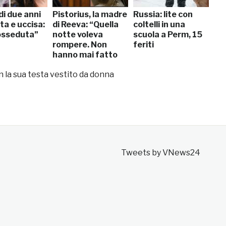
di due anni
Pistorius, la madre
Russia: lite con
ta e uccisa:
di Reeva: “Quella
coltelli in una
osseduta”
notte voleva
scuola a Perm, 15
rompere. Non
feriti
hanno mai fatto
sesso”
n la sua testa vestito da donna
Tweets by VNews24