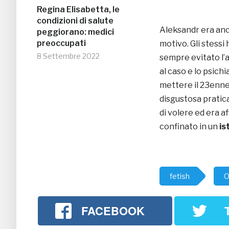
Regina Elisabetta, le
condizioni di salute
Aleksandr era an
peggiorano: medici
preoccupati
motivo. Gli stessi 
8 Settembre 2022
sempre evitato l’a
al caso e lo psich
mettere il 23enne 
disgustosa pratica
di volere ed era a
confinato in un
is
fetish
O
FACEBOOK