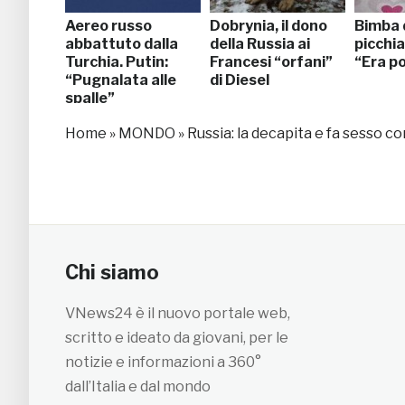
Aereo russo
Dobrynia, il dono
Bimba 
abbattuto dalla
della Russia ai
picchia
Turchia. Putin:
Francesi “orfani”
“Era p
“Pugnalata alle
di Diesel
spalle”
Home
»
MONDO
»
Russia: la decapita e fa sesso co
Chi siamo
VNews24 è il nuovo portale web,
scritto e ideato da giovani, per le
notizie e informazioni a 360°
dall’Italia e dal mondo