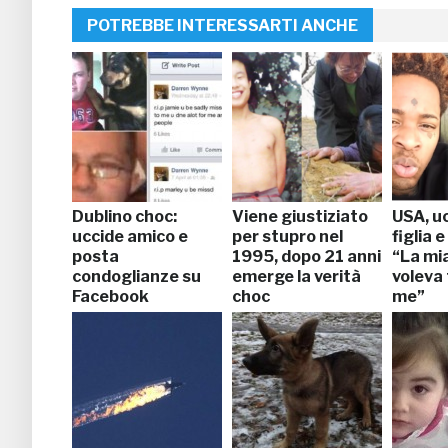
POTREBBE INTERESSARTI ANCHE
Dublino choc:
Viene giustiziato
USA, uc
uccide amico e
per stupro nel
figlia e
posta
1995, dopo 21 anni
“La mi
condoglianze su
emerge la verità
voleva
Facebook
choc
me”