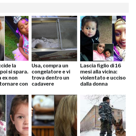
cide la
Usa, compra un
Lascia figlio di 16
 poi si spara.
congelatore e vi
mesi alla vicina:
a ex non
trova dentro un
violentato e ucciso
 tornare con
cadavere
dalla donna