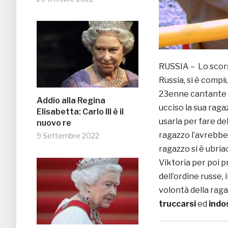
RUSSIA – Lo scors
Russia, si è compi
23enne cantante 
Addio alla Regina
ucciso la sua raga
Elisabetta: Carlo III è il
usarla per fare de
nuovo re
ragazzo l’avrebbe 
9 Settembre 2022
ragazzo si è ubria
Viktoria per poi p
dell’ordine russe, 
volontà della raga
truccarsi
ed
indo