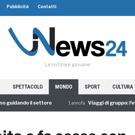
Pubblicità
Contatti
La notizia è giovane
SPETTACOLO
MONDO
SPORT
CULTURA
idando il settore
Viaggi di gruppo: l’esper
1 annofa