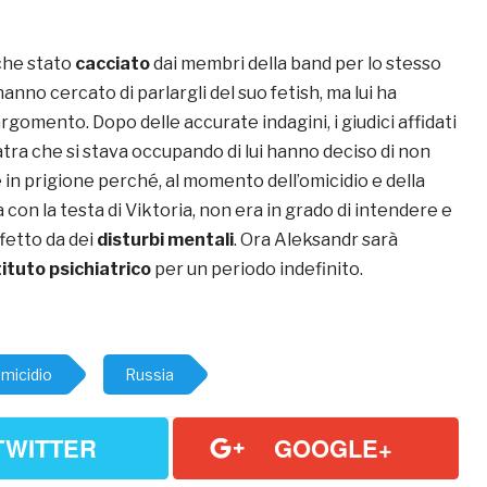
che stato
cacciato
dai membri della band per lo stesso
hanno cercato di parlargli del suo fetish, ma lui ha
rgomento. Dopo delle accurate indagini, i giudici affidati
iatra che si stava occupando di lui hanno deciso di non
in prigione perché, al momento dell’omicidio e della
 con la testa di Viktoria, non era in grado di intendere e
ffetto da dei
disturbi mentali
. Ora Aleksandr sarà
tituto psichiatrico
per un periodo indefinito.
micidio
Russia
TWITTER
GOOGLE+