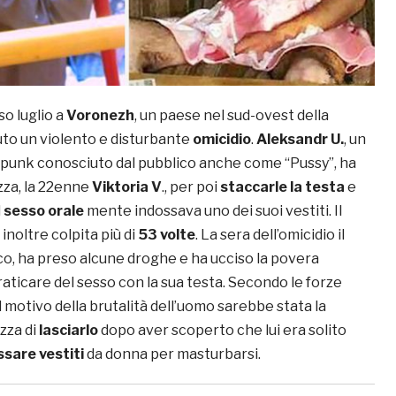
o luglio a
Voronezh
, un paese nel sud-ovest della
uto un violento e disturbante
omicidio
.
Aleksandr U.
, un
punk conosciuto dal pubblico anche come “Pussy”, ha
zza, la 22enne
Viktoria V
., per poi
staccarle la testa
e
l
sesso orale
mente indossava uno dei suoi vestiti. Il
inoltre colpita più di
53 volte
. La sera dell’omicidio il
co, ha preso alcune droghe e ha ucciso la povera
raticare del sesso con la sua testa. Secondo le forze
il motivo della brutalità dell’uomo sarebbe stata la
zza di
lasciarlo
dopo aver scoperto che lui era solito
ssare vestiti
da donna per masturbarsi.