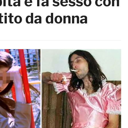
ita e fa sesso con
stito da donna