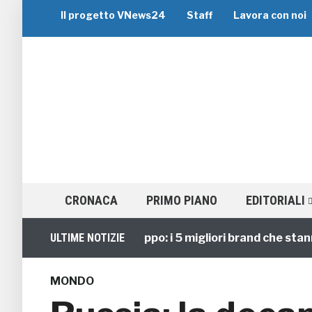
Il progetto VNews24
Staff
Lavora con noi
CRONACA
PRIMO PIANO
EDITORIALI
Viaggi di Gruppo: i 5 migliori brand che stanno gu
ULTIME NOTIZIE
MONDO