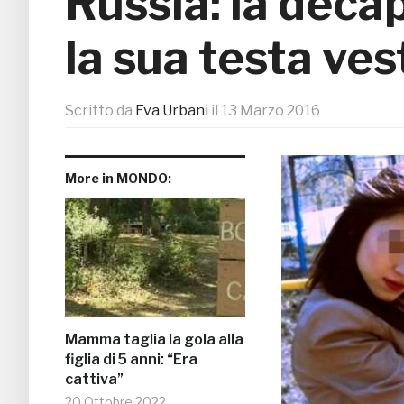
Russia: la decap
la sua testa ve
Scritto da
Eva Urbani
il
13 Marzo 2016
More in MONDO:
Mamma taglia la gola alla
figlia di 5 anni: “Era
cattiva”
20 Ottobre 2022