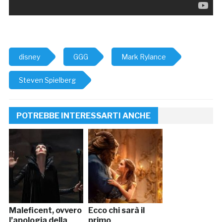
disney
GGG
Mark Rylance
Steven Spielberg
POTREBBE INTERESSARTI ANCHE
Maleficent, ovvero
Ecco chi sarà il
l’apologia della
primo