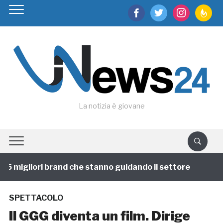
facebook
twitter
instagram
feedburn
La notizia è giovane
5 migliori brand che stanno guidando il settore
1 ann
SPETTACOLO
Il GGG diventa un film. Dirige