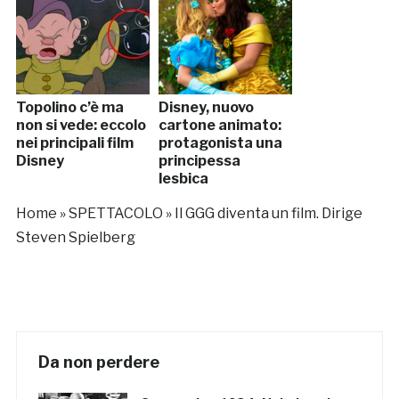
Topolino c’è ma
Disney, nuovo
non si vede: eccolo
cartone animato:
nei principali film
protagonista una
Disney
principessa
lesbica
Home
»
SPETTACOLO
»
Il GGG diventa un film. Dirige
Steven Spielberg
Da non perdere