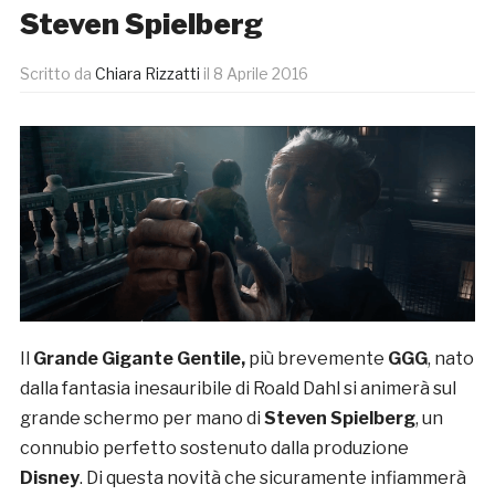
Steven Spielberg
Scritto da
Chiara Rizzatti
il
8 Aprile 2016
Il
Grande Gigante Gentile,
più brevemente
GGG
, nato
dalla fantasia inesauribile di Roald Dahl si animerà sul
grande schermo per mano di
Steve
n Spielberg
, un
connubio perfetto sostenuto dalla produzione
Disney
. Di questa novità che sicuramente infiammerà