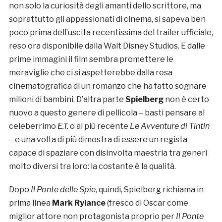
non solo la curiosità degli amanti dello scrittore, ma
soprattutto gli appassionati di cinema, si sapeva ben
poco prima dell’uscita recentissima del trailer ufficiale,
reso ora disponibile dalla Walt Disney Studios. E dalle
prime immagini il film sembra promettere le
meraviglie che ci si aspetterebbe dalla resa
cinematografica di un romanzo che ha fatto sognare
milioni di bambini. D’altra parte
Spielberg
non è certo
nuovo a questo genere di pellicola – basti pensare al
celeberrimo
E.T.
o al più recente
Le Avventure di
Tintin
–
e una volta di più dimostra di essere un regista
capace di spaziare con disinvolta maestria tra generi
molto diversi tra loro: la costante è la qualità.
Dopo
Il Ponte delle Spie
, quindi, Spielberg richiama in
prima linea
Mark Rylance
(fresco di Oscar come
miglior attore non protagonista proprio per
Il Ponte