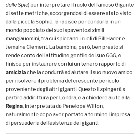
delle Spie
) per interpretare il ruolo del famoso Gigante
di sette metri che, accorgendosi di essere stato visto
dalla piccola Sophie, la rapisce per condurla in un
mondo popolato dei suoi spaventosi simili
mangiauomini, tra cui spiccano i ruoli di Bill Hader e
Jemaine Clement. La bambina, però, ben presto si
rende conto dell’attitudine gentile del suo GGG, e
finisce per instaurare con lui un tenero rapporto di
amicizia
che la condurrà ad aiutare il suo nuovo amico
per risolvere il problema del crescente pericolo
proveniente dagli altri giganti. Questo li spingerà a
partire addirittura per Londra, e a chiedere aiuto alla
Regina
, interpretata da Penelope Wilton,
naturalmente dopo aver portato a termine l’impresa
di persuaderla dell’esistenza dei giganti.