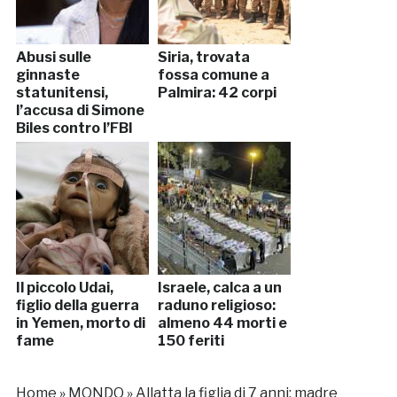
Abusi sulle
Siria, trovata
ginnaste
fossa comune a
statunitensi,
Palmira: 42 corpi
l’accusa di Simone
Biles contro l’FBI
Il piccolo Udai,
Israele, calca a un
figlio della guerra
raduno religioso:
in Yemen, morto di
almeno 44 morti e
fame
150 feriti
Home
»
MONDO
»
Allatta la figlia di 7 anni: madre