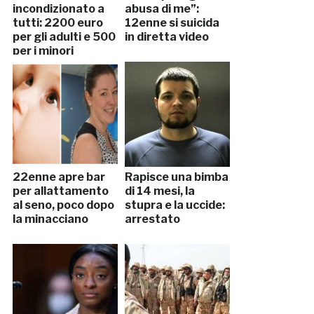
incondizionato a
abusa di me”:
tutti: 2200 euro
12enne si suicida
per gli adulti e 500
in diretta video
per i minori
22enne apre bar
Rapisce una bimba
per allattamento
di 14 mesi, la
al seno, poco dopo
stupra e la uccide:
la minacciano
arrestato