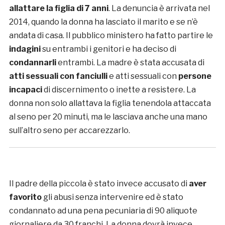
allattare la figlia di 7 anni
. La denuncia è arrivata nel
2014, quando la donna ha lasciato il marito e se n’è
andata di casa. Il pubblico ministero ha fatto partire le
indagini
su entrambi i genitori e ha deciso di
condannarli
entrambi. La madre è stata accusata di
atti sessuali con fanciulli
e atti sessuali con
persone
incapaci
di discernimento o inette a resistere. La
donna non solo allattava la figlia tenendola attaccata
al seno per 20 minuti, ma le lasciava anche una mano
sull’altro seno per accarezzarlo.
Il padre della piccola è stato invece accusato di
aver
favorito
gli abusi senza intervenire ed è stato
condannato ad una pena pecuniaria di 90 aliquote
giornaliere da 30 franchi. La donna dovrà invece