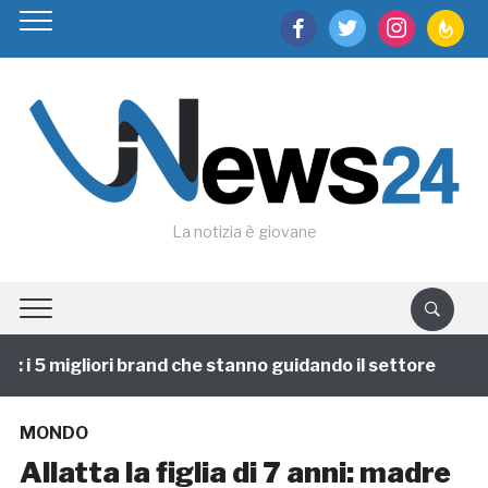
facebook
twitter
instagram
feedburn
La notizia è giovane
i 5 migliori brand che stanno guidando il settore
1 
MONDO
Allatta la figlia di 7 anni: madre