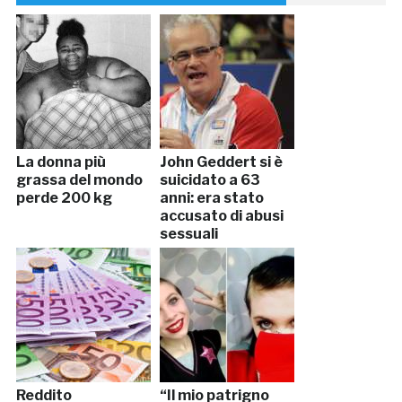
La donna più
John Geddert si è
grassa del mondo
suicidato a 63
perde 200 kg
anni: era stato
accusato di abusi
sessuali
Reddito
“Il mio patrigno