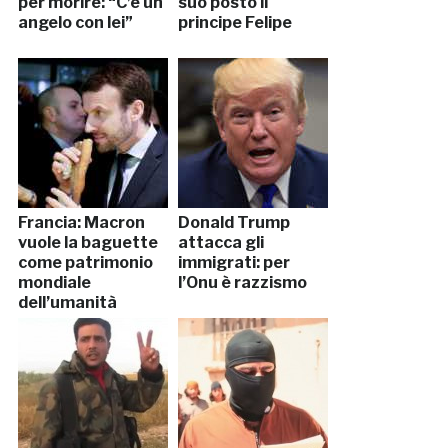
per morire: “C’è un
suo posto il
angelo con lei”
principe Felipe
Francia: Macron
Donald Trump
vuole la baguette
attacca gli
come patrimonio
immigrati: per
mondiale
l’Onu è razzismo
dell’umanità