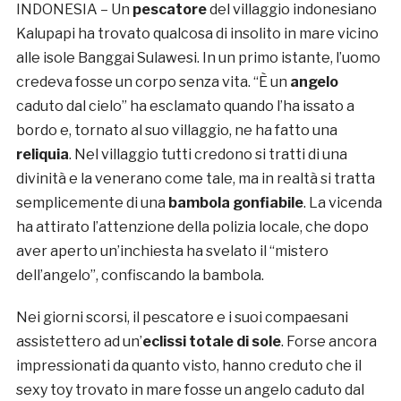
INDONESIA – Un
pescatore
del villaggio indonesiano
Kalupapi ha trovato qualcosa di insolito in mare vicino
alle isole Banggai Sulawesi. In un primo istante, l’uomo
credeva fosse un corpo senza vita. “È un
angelo
caduto dal cielo” ha esclamato quando l’ha issato a
bordo e, tornato al suo villaggio, ne ha fatto una
reliquia
. Nel villaggio tutti credono si tratti di una
divinità e la venerano come tale, ma in realtà si tratta
semplicemente di una
bambola gonfiabile
. La vicenda
ha attirato l’attenzione della polizia locale, che dopo
aver aperto un’inchiesta ha svelato il “mistero
dell’angelo”, confiscando la bambola.
Nei giorni scorsi, il pescatore e i suoi compaesani
assistettero ad un’
eclissi totale di sole
. Forse ancora
impressionati da quanto visto, hanno creduto che il
sexy toy trovato in mare fosse un angelo caduto dal