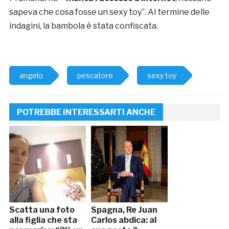
sapeva che cosa fosse un sexy toy”. Al termine delle
indagini, la bambola è stata confiscata.
angelo
pescatore
sexy toy
POTREBBE INTERESSARTI ANCHE
Scatta una foto
Spagna, Re Juan
alla figlia che sta
Carlos abdica: al