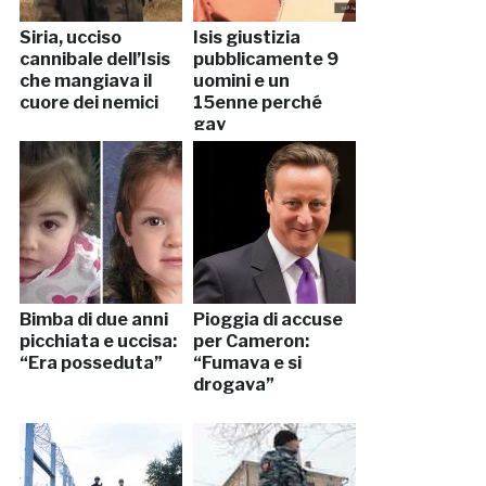
Siria, ucciso
Isis giustizia
cannibale dell’Isis
pubblicamente 9
che mangiava il
uomini e un
cuore dei nemici
15enne perché
gay
Bimba di due anni
Pioggia di accuse
picchiata e uccisa:
per Cameron:
“Era posseduta”
“Fumava e si
drogava”