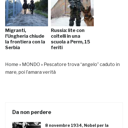
Migranti,
Russia: lite con
l’Ungheria chiude
coltelli in una
la frontiera con la
scuola a Perm, 15
Serbia
feriti
Home
»
MONDO
»
Pescatore trova “angelo” caduto in
mare, poi l’amara verità
Da non perdere
8 novembre 1934, Nobel per la