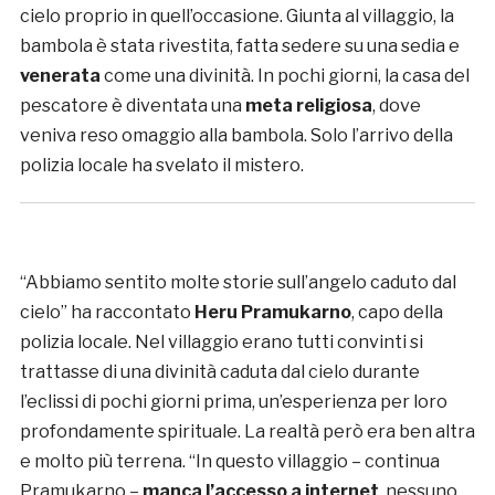
cielo proprio in quell’occasione. Giunta al villaggio, la
bambola è stata rivestita, fatta sedere su una sedia e
venerata
come una divinità. In pochi giorni, la casa del
pescatore è diventata una
meta religiosa
, dove
veniva reso omaggio alla bambola. Solo l’arrivo della
polizia locale ha svelato il mistero.
“Abbiamo sentito molte storie sull’angelo caduto dal
cielo” ha raccontato
Heru Pramukarno
, capo della
polizia locale. Nel villaggio erano tutti convinti si
trattasse di una divinità caduta dal cielo durante
l’eclissi di pochi giorni prima, un’esperienza per loro
profondamente spirituale. La realtà però era ben altra
e molto più terrena. “In questo villaggio – continua
Pramukarno –
manca l’accesso a internet
, nessuno