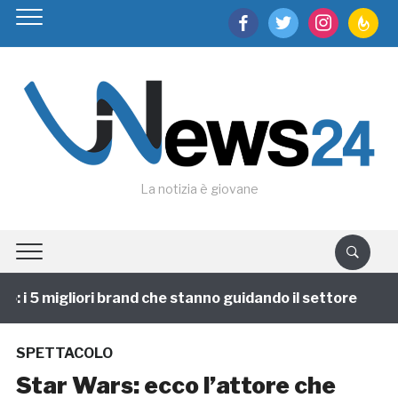
facebook
twitter
instagram
feedburn
La notizia è giovane
i 5 migliori brand che stanno guidando il settore
1 
SPETTACOLO
Star Wars: ecco l’attore che