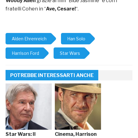
Woody Allen
grazie al film “Blue Jasmine” e con i
fratelli Cohen in “
Ave, Cesare!
“.
Alden Ehrenreich
Han Solo
Harrison Ford
Star Wars
POTREBBE INTERESSARTI ANCHE
Star Wars: Il
Cinema, Harrison