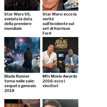
Star Wars VII,
Star Wars: ecco la
svelata la data
verità
della premiere
sull’incidente sul
mondiale
set di Harrison
Ford
Blade Runner
Mtv Movie Awards
torna nelle sale:
2016: ecco i
sequel a gennaio
vincitori
2018