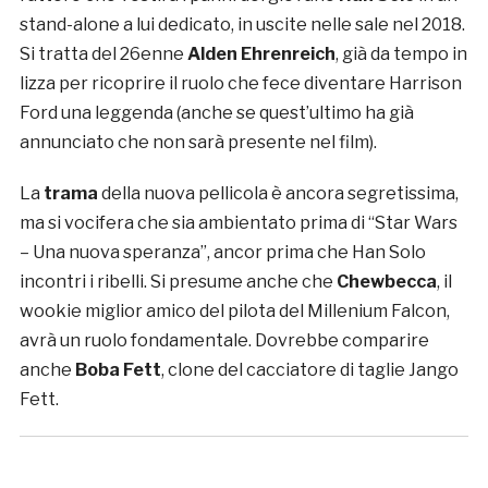
stand-alone a lui dedicato, in uscite nelle sale nel 2018.
Si tratta del 26enne
Alden Ehrenreich
, già da tempo in
lizza per ricoprire il ruolo che fece diventare Harrison
Ford una leggenda (anche se quest’ultimo ha già
annunciato che non sarà presente nel film).
La
trama
della nuova pellicola è ancora segretissima,
ma si vocifera che sia ambientato prima di “Star Wars
– Una nuova speranza”, ancor prima che Han Solo
incontri i ribelli. Si presume anche che
Chewbecca
, il
wookie miglior amico del pilota del Millenium Falcon,
avrà un ruolo fondamentale. Dovrebbe comparire
anche
Boba Fett
, clone del cacciatore di taglie Jango
Fett.