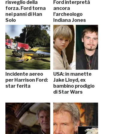
risveglio della
Ford interpretà
forza. Ford torna
ancora
nei panni di Han
l’archeologo
Solo
Indiana Jones
Incidente aereo
USA: in manette
per Harrison Ford:
Jake Lloyd, ex
star ferita
bambino prodigio
di Star Wars