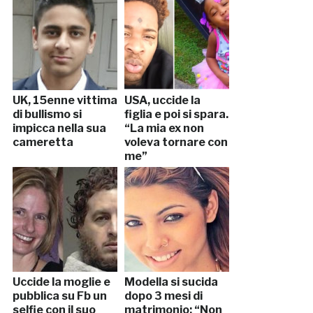
UK, 15enne vittima
USA, uccide la
di bullismo si
figlia e poi si spara.
impicca nella sua
“La mia ex non
cameretta
voleva tornare con
me”
Uccide la moglie e
Modella si sucida
pubblica su Fb un
dopo 3 mesi di
selfie con il suo
matrimonio: “Non