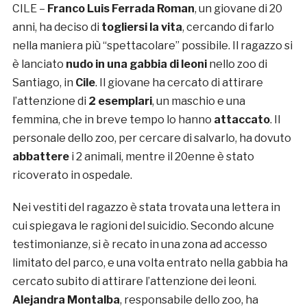
CILE –
Franco Luis Ferrada Roman
, un giovane di 20
anni, ha deciso di
togliersi la vita
, cercando di farlo
nella maniera più “spettacolare” possibile. Il ragazzo si
è lanciato
nudo in una gabbia di leoni
nello zoo di
Santiago, in
Cile
. Il giovane ha cercato di attirare
l’attenzione di
2 esemplari
, un maschio e una
femmina, che in breve tempo lo hanno
attaccato
. Il
personale dello zoo, per cercare di salvarlo, ha dovuto
abbattere
i 2 animali, mentre il 20enne è stato
ricoverato in ospedale.
Nei vestiti del ragazzo è stata trovata una lettera in
cui spiegava le ragioni del suicidio. Secondo alcune
testimonianze, si è recato in una zona ad accesso
limitato del parco, e una volta entrato nella gabbia ha
cercato subito di attirare l’attenzione dei leoni.
Alejandra Montalba
, responsabile dello zoo, ha