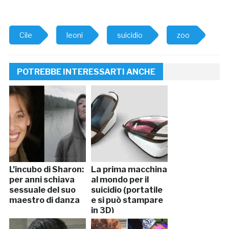
Cile
leoni
suicidio
zoo
POTREBBE INTERESSARTI ANCHE
L’incubo di Sharon:
La prima macchina
per anni schiava
al mondo per il
sessuale del suo
suicidio (portatile
maestro di danza
e si può stampare
in 3D)