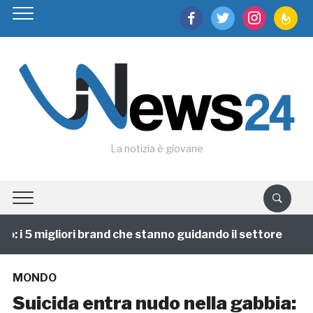
facebook
twitter
instagram
feedburn
La notizia è giovane
 i 5 migliori brand che stanno guidando il settore
1 
MONDO
Suicida entra nudo nella gabbia: