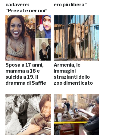
cadavere:
ero più libera”
“Pregate per noi”
Sposa a 17 anni,
Armenia, le
mamma a 18 e
immagini
suicida a 19. Il
strazianti dello
dramma di Saffie
zoo dimenticato