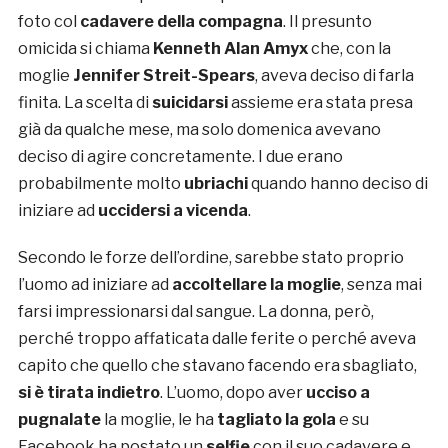
foto col
cadavere della compagna
. Il presunto
omicida si chiama
Kenneth Alan Amyx
che, con la
moglie
Jennifer Streit-Spears
, aveva deciso di farla
finita. La scelta di
suicidarsi
assieme era stata presa
già da qualche mese, ma solo domenica avevano
deciso di agire concretamente. I due erano
probabilmente molto
ubriachi
quando hanno deciso di
iniziare ad
uccidersi a vicenda
.
Secondo le forze dell’ordine, sarebbe stato proprio
l’uomo ad iniziare ad
accoltellare la moglie
, senza mai
farsi impressionarsi dal sangue. La donna, però,
perché troppo affaticata dalle ferite o perché aveva
capito che quello che stavano facendo era sbagliato,
si è tirata indietro
. L’uomo, dopo aver
ucciso a
pugnalate
la moglie, le ha
tagliato la gola
e su
Facebook ha postato un
selfie
con il suo cadavere e