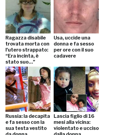
Ragazza disabile
Usa, uccide una
trovata morta con
donna e fa sesso
l’utero strappato:
per ore con il suo
“Era incinta, è
cadavere
stato suo…”
Russia: la decapita
Lascia figlio di 16
e fa sesso con la
mesi alla vicina:
sua testa vestito
violentato e ucciso
da donna
dalla donna