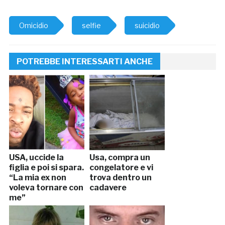
Omicidio
selfie
suicidio
POTREBBE INTERESSARTI ANCHE
USA, uccide la
Usa, compra un
figlia e poi si spara.
congelatore e vi
“La mia ex non
trova dentro un
voleva tornare con
cadavere
me”