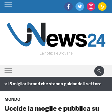
facebook
twitter
instagram
feedburn
La notizia è giovane
 i 5 migliori brand che stanno guidando il settore
1
MONDO
Uccide la moglie e pubblica su