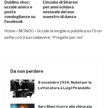
Dublino choc:
L’incubo di Sharon:
uccide amico e
per anni schiava
posta
sessuale del suo
condoglianze su
maestro di danza
Facebook
Home
»
MONDO
»
Uccide la moglie e pubblica su Fb un
selfie con il suo cadavere: “Pregate per noi”
Da non perdere
8 novembre 1934, Nobel per la
Letteratura a Luigi Pirandello
Ilary Blasi ricorre alla chirurgia