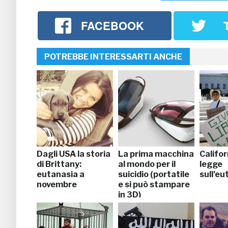
FACEBOOK
POTREBBE INTERESSARTI ANCHE
Dagli USA la storia
La prima macchina
Califo
di Brittany:
al mondo per il
legge
eutanasia a
suicidio (portatile
sull’eu
novembre
e si può stampare
in 3D)