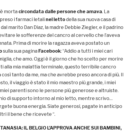
 è morta
circondata dalle persone che amava
. La
preso i farmaci letali
nel letto
della sua nuova casa di
 dal marito Dan Diaz, la madre Debbie Ziegler, e il padrino
vitare le sofferenze del cancro al cervello che l’aveva
ta. Prima di morire la ragazza aveva postato un
o
sulla sua pagina
Facebook
: “Addio a tutti i miei cari
amiglia, che amo. Oggi è il giorno che ho scelto per morire
ti alla mia malattia terminale, questo terribile cancro
 così tanto da me, ma che avrebbe preso ancora di più. Il
to, il viaggio è stato il mio maestro più grande, i miei
e miei parenti sono le persone più generose e altruiste.
io di supporto intorno al mio letto, mentre scrivo…
gete buona energia. Siate generosi, pagate in anticipo
ltri il bene che ricevete “.
TANASIA: IL BELGIO L’APPROVA ANCHE SUI BAMBINI,