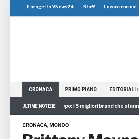
Il progetto VNews24
Staff
Lavora con noi
CRONACA
PRIMO PIANO
EDITORIALI
Viaggi di Gruppo: i 5 migliori brand che stanno gui
ULTIME NOTIZIE
CRONACA
,
MONDO