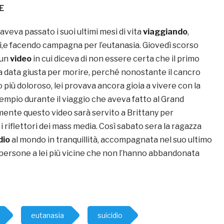
E
veva passato i suoi ultimi mesi di vita
viaggiando
,
ci,e facendo campagna per l’eutanasia. Giovedì scorso
 un
video
in cui diceva di non essere certa che il primo
 data giusta per morire, perché nonostante il cancro
più doloroso, lei provava ancora gioia a vivere con la
sempio durante il viaggio che aveva fatto al Grand
ente questo video sarà servito a Brittany per
 i riflettori dei mass media. Così sabato sera la ragazza
dio
al mondo in tranquillità, accompagnata nel suo ultimo
 persone a lei più vicine che non l’hanno abbandonata
eutanasia
suicidio