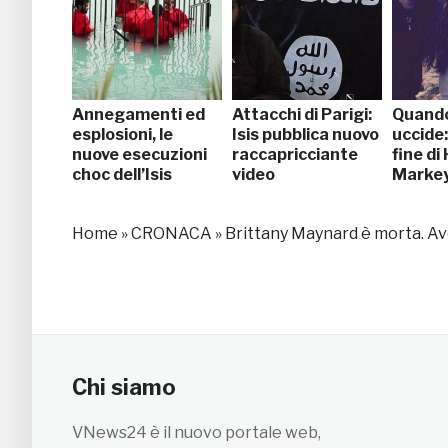
Annegamenti ed
Attacchi di Parigi:
Quando
esplosioni, le
Isis pubblica nuovo
uccide:
nuove esecuzioni
raccapricciante
fine di
choc dell’Isis
video
Marke
Home
»
CRONACA
»
Brittany Maynard è morta. Ave
Chi siamo
VNews24 è il nuovo portale web,