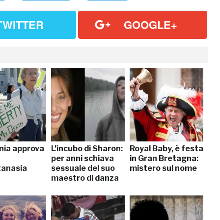
TWITTER
GOOGLE+
rnia approva
L’incubo di Sharon:
Royal Baby, è festa
per anni schiava
in Gran Bretagna:
tanasia
sessuale del suo
mistero sul nome
maestro di danza