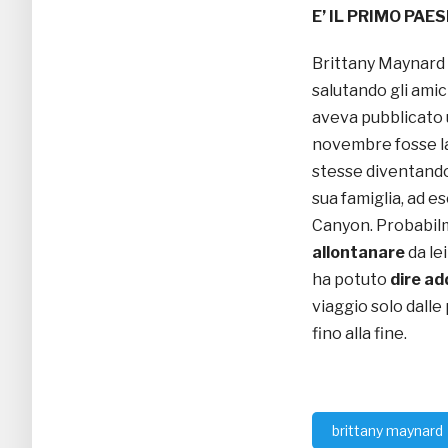
E’ IL PRIMO PAES
Brittany Maynard a
salutando gli ami
aveva pubblicato
novembre fosse la
stesse diventando 
sua famiglia, ad e
Canyon. Probabilm
allontanare
da lei
ha potuto
dire ad
viaggio solo dalle
fino alla fine.
brittany maynard