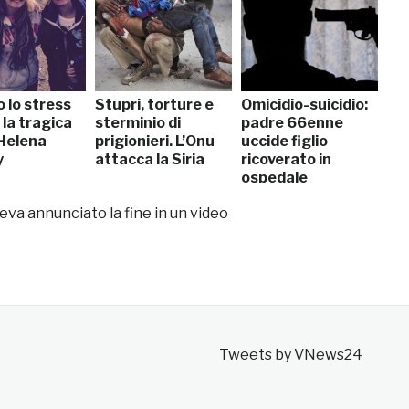
 lo stress
Stupri, torture e
Omicidio-suicidio:
 la tragica
sterminio di
padre 66enne
 Helena
prigionieri. L’Onu
uccide figlio
y
attacca la Siria
ricoverato in
ospedale
va annunciato la fine in un video
Tweets by VNews24