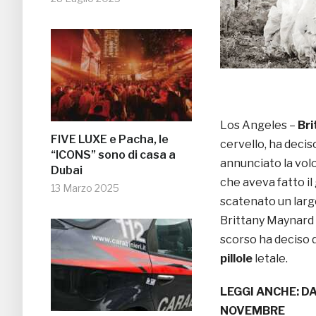
Los Angeles –
Br
FIVE LUXE e Pacha, le
cervello, ha decis
“ICONS” sono di casa a
annunciato la volo
Dubai
che aveva fatto i
13 Marzo 2025
scatenato un lar
Brittany Maynard n
scorso ha deciso d
pillole
letale.
LEGGI ANCHE:
DA
NOVEMBRE