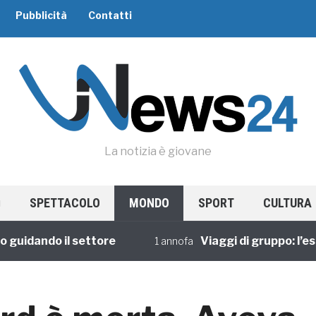
Pubblicità
Contatti
La notizia è giovane
SPETTACOLO
MONDO
SPORT
CULTURA
dando il settore
Viaggi di gruppo: l’esperi
1 annofa