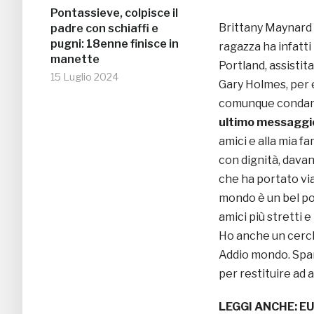
Pontassieve, colpisce il
Brittany Maynard
padre con schiaffi e
pugni: 18enne finisce in
ragazza ha infatti 
manette
Portland, assistita
15 Luglio 2024
Gary Holmes, per e
comunque condanna
ultimo messaggi
amici e alla mia f
con dignità, davan
che ha portato via
mondo è un bel pos
amici più stretti 
Ho anche un cerch
Addio mondo. Spar
per restituire ad a
LEGGI ANCHE:
EU