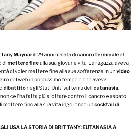
ittany Maynard
, 29 anni malata di
cancro terminale
al
o di
mettere fine
alla sua giovane vita. La ragazza aveva
ntà di voler mettere fine alla sue sofferenze in un
video
,
l giro del web in pochissimo tempo e che aveva
go
dibattito
negli Stati Uniti sul tema dell’
eutanasia
.
on ce l’ha fatta più a lottare contro il cancro e sabato
i mettere fine alla sua vita ingerendo un
cocktail di
GLI USA LA STORIA DI BRITTANY: EUTANASIA A