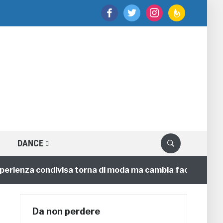
facebook
twitter
instagram
feedburner
DANCE
enza condivisa torna di moda ma cambia faccia
4 ann
Da non perdere