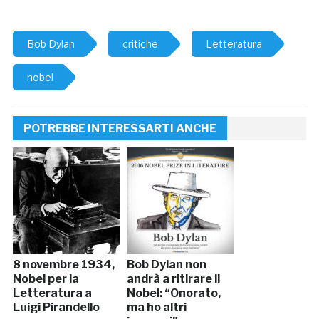
Bob Dylan
critiche
Letteratura
nobel
POTREBBE INTERESSARTI ANCHE
8 novembre 1934,
Bob Dylan non
Nobel per la
andrà a ritirare il
Letteratura a
Nobel: “Onorato,
Luigi Pirandello
ma ho altri