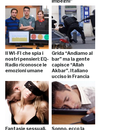
impegni”
Il WI-FI che spia i
Grida “Andiamo al
nostri pensieri: EQ-
bar” ma la gente
Radio riconosce le
capisce “Allah
emozioni umane
Akbar”. Italiano
ucciso in Francia
Fantasie sessuali,
Sonno, ecco la