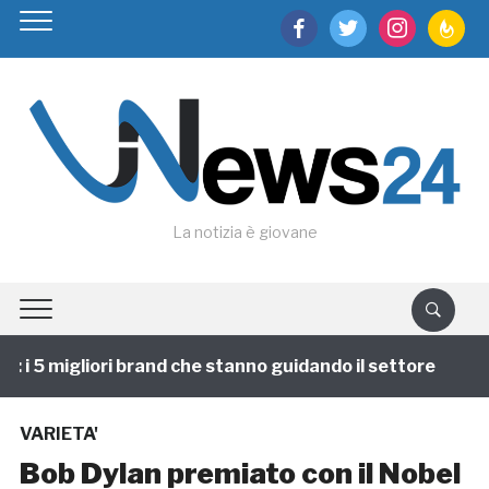
facebook
twitter
instagram
feedburn
La notizia è giovane
i 5 migliori brand che stanno guidando il settore
1 
VARIETA'
Bob Dylan premiato con il Nobel