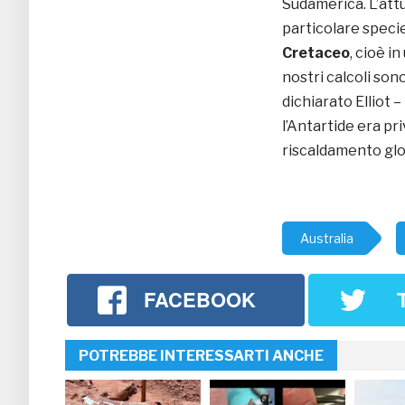
Sudamerica. L’att
particolare specie
Cretaceo
, cioè i
nostri calcoli son
dichiarato Elliot 
l’Antartide era pr
riscaldamento glo
Australia
FACEBOOK
POTREBBE INTERESSARTI ANCHE