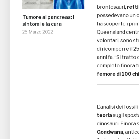
brontosauri,
retti
possedevano un c
Tumore al pancreas: i
ha scoperto i prim
sintomi e la cura
Queensland central
25 Marzo 2022
volontari, sono sta
di ricomporre il 2
anni fa. “Si tratto
completo finora tro
femore di 100 chi
L’analisi dei fossi
teoria
sugli spost
dinosauri. Finora 
Gondwana
, anti