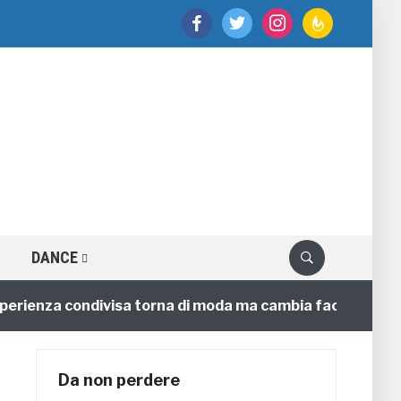
facebook
twitter
instagram
feedburner
DANCE
enza condivisa torna di moda ma cambia faccia
4 ann
Da non perdere