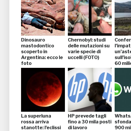
Dinosauro
Chernobyl: studi
Confe
mastodontico
delle mutazioni su
l’impat
scoperto in
varie specie di
un’ast
Argentina: ecco le
uccelli (FOTO)
sull’is
foto
60 mili
fa
La superluna
HP prevede tagli
Whats
rossa arriva
fino a 30 mila posti
sfonda
stanotte: l’eclissi
di lavoro
900 mil