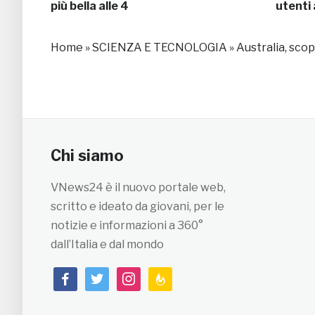
più bella alle 4
utenti 
Home
»
SCIENZA E TECNOLOGIA
»
Australia, scop
Chi siamo
VNews24 è il nuovo portale web,
scritto e ideato da giovani, per le
notizie e informazioni a 360°
dall’Italia e dal mondo
facebook
twitter
instagram
feedburner