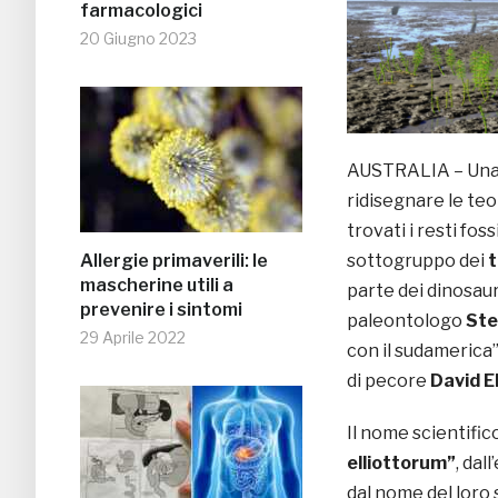
farmacologici
20 Giugno 2023
AUSTRALIA – Una 
ridisegnare le teo
trovati i resti foss
sottogruppo dei
t
Allergie primaverili: le
mascherine utili a
parte dei dinosauri
prevenire i sintomi
paleontologo
Ste
29 Aprile 2022
con il sudamerica”
di pecore
David El
Il nome scientific
elliottorum”
, dal
dal nome del loro 