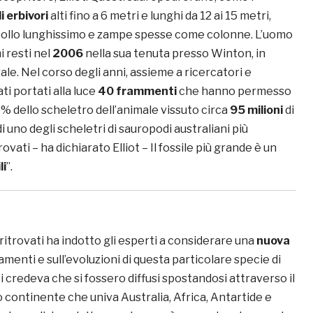
li erbivori
alti fino a 6 metri e lunghi da 12 ai 15 metri,
ollo lunghissimo e zampe spesse come colonne. L’uomo
i resti nel
2006
nella sua tenuta presso Winton, in
e. Nel corso degli anni, assieme a ricercatori e
ti portati alla luce
40 frammenti
che hanno permesso
5% dello scheletro dell’animale vissuto circa
95 milioni
di
 di uno degli scheletri di sauropodi australiani più
vati – ha dichiarato Elliot – Il fossile più grande è un
li
”.
li ritrovati ha indotto gli esperti a considerare una
nuova
amenti e sull’evoluzioni di questa particolare specie di
si credeva che si fossero diffusi spostandosi attraverso il
co continente che univa Australia, Africa, Antartide e