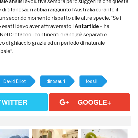
uale analisi evolutiva sembra però suggerire che questa
 di titanosauri abbia raggiunto l’Australia durante il
n un secondo momento rispetto alle altre specie. “Se i
o esatti devo aver attraversato l’
Antartide
– ha
– Nel Cretaceo i continenti erano già separati e
ivo di ghiaccio grazie ad un periodo di naturale
bale”.
David Elliot
dinosauri
fossili
TWITTER
GOOGLE+