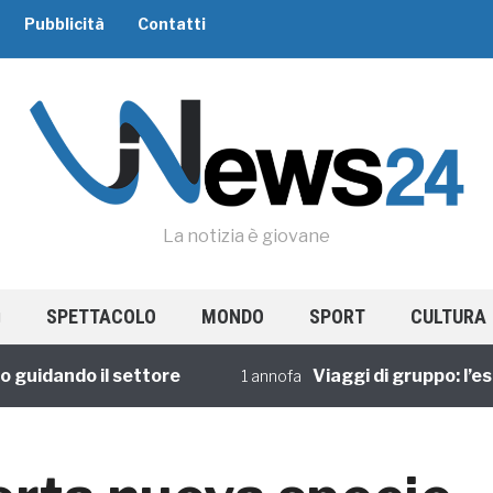
Pubblicità
Contatti
La notizia è giovane
SPETTACOLO
MONDO
SPORT
CULTURA
dando il settore
Viaggi di gruppo: l’esperi
1 annofa