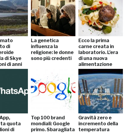
rmato
La genetica
Ecco la prima
to di
influenza la
carne creata in
eroide
religione: le donne
laboratorio. L’era
ola di Skye
sono più credenti
di una nuova
oni di anni
alimentazione
App,
Top 100 brand
Gravità zero e
ta quota
mondiali: Google
incremento della
ioni di
primo. Sbaragliata
temperatura