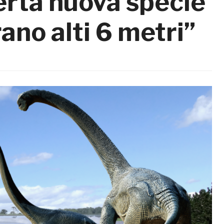
erta nuova specie
rano alti 6 metri”