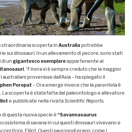
straordinaria scoperta in
Australia
potrebbe
rie sui dinosauri. In un allevamento di pecore, sono stati
i di un
gigantesco esemplare
appartenente al
itanosauri
. “Finora si è sempre creduto che la maggior
 australiani provenisse dall’Asia – ha spiegato il
phen Poropat
– Ora emerge invece che la parentela è
. La scoperta è stata fatta dal paleontologo e allevatore
liot
e pubblicate nella rivista
Scientific Reports.
o di questa nuova specie è
“Savannasaurus
l’ecosistema di savana in cui questi dinosauri vivevano e
scopritore, Elliot. Questi sauropodi erano, come i