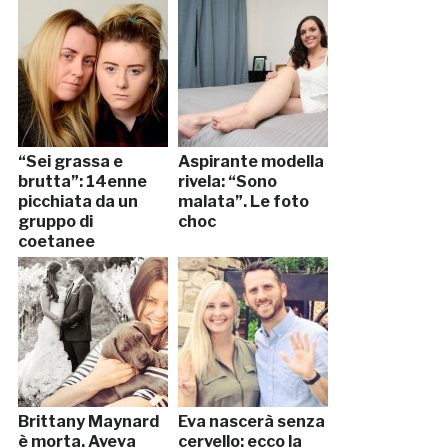
“Sei grassa e
Aspirante modella
brutta”: 14enne
rivela: “Sono
picchiata da un
malata”. Le foto
gruppo di
choc
coetanee
Brittany Maynard
Eva nascerà senza
è morta. Aveva
cervello: ecco la