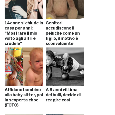
14enne si chiude in
Genitori
casa per anni:
accudiscono il
“Mostrare il mio
peluche come un
volto agli altri è
figlio, il motivo è
crudele”
sconvolgente
Affidano bambino
A 9 anni vittima
alla baby sitter, poi
dei bulli, decide di
la scoperta choc
reagire così
(FOTO)