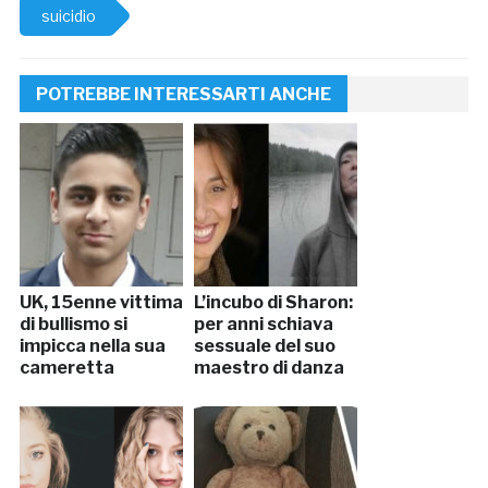
suicidio
POTREBBE INTERESSARTI ANCHE
UK, 15enne vittima
L’incubo di Sharon:
di bullismo si
per anni schiava
impicca nella sua
sessuale del suo
cameretta
maestro di danza