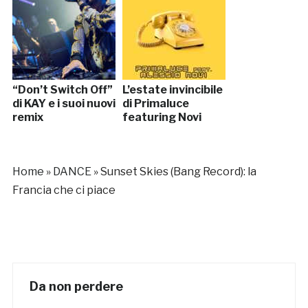
“Don’t Switch Off”
L’estate invincibile
di KAY e i suoi nuovi
di Primaluce
remix
featuring Novi
Home
»
DANCE
»
Sunset Skies (Bang Record): la
Francia che ci piace
Da non perdere