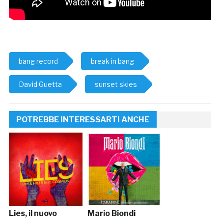
bang record
break in bang
David Guetta
sunset skies
POTREBBE INTERESSARTI ANCHE
Lies, il nuovo
Mario Biondi