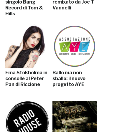
singolo Bang
remixato da Joe T
Record di Tom &
Vannelli
Hills
Ema Stokholma in
Ballo ma non
consolle al Peter
sballo: il nuovo
Pan di Riccione
progetto AYE