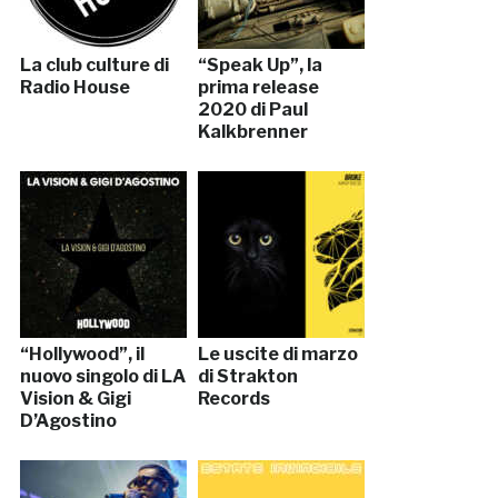
La club culture di
“Speak Up”, la
Radio House
prima release
2020 di Paul
Kalkbrenner
“Hollywood”, il
Le uscite di marzo
nuovo singolo di LA
di Strakton
Vision & Gigi
Records
D’Agostino