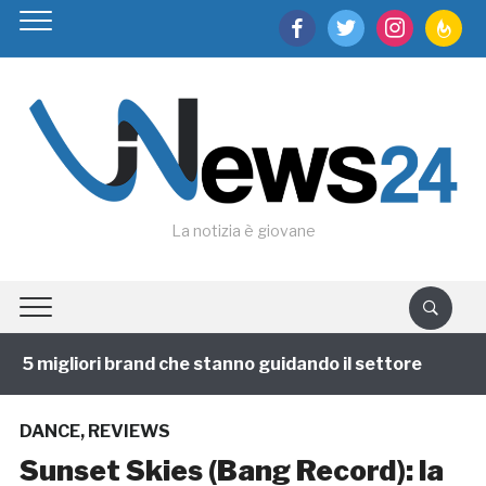
facebook
twitter
instagram
feedburn
La notizia è giovane
 5 migliori brand che stanno guidando il settore
1 an
DANCE
,
REVIEWS
Sunset Skies (Bang Record): la