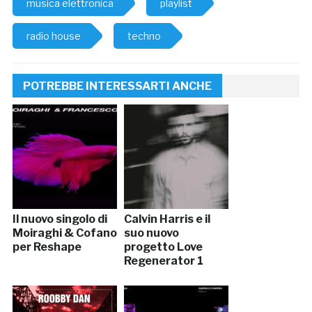
musica elettronica
playlist
radio house
techno
POTREBBE INTERESSARTI ANCHE
Il nuovo singolo di
Calvin Harris e il
Moiraghi & Cofano
suo nuovo
per Reshape
progetto Love
Regenerator 1