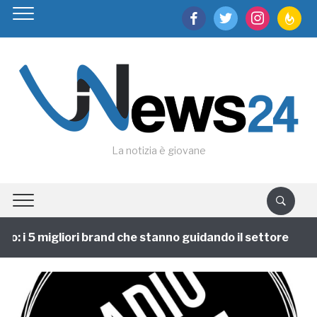
facebook
twitter
instagram
feedburn
La notizia è giovane
: i 5 migliori brand che stanno guidando il settore