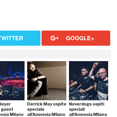
TWITTER
GOOGLE+
Beyer
Derrick May ospite
Neverdogs ospiti
l guest
speciale
speciali
nesia Milano
all’Amnesia Milano
all’Amnesia Milano