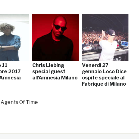
 11
Chris Liebing
Venerdì 27
bre 2017
special guest
gennaio Loco Dice
l’Amnesia
all’Amnesia Milano
ospite speciale al
Fabrique di Milano
t Agents Of Time