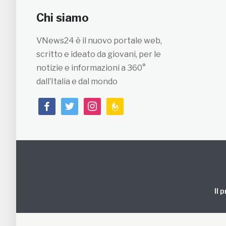
Chi siamo
VNews24 è il nuovo portale web,
scritto e ideato da giovani, per le
notizie e informazioni a 360°
dall’Italia e dal mondo
facebook
twitter
instagram
feedburner
Il