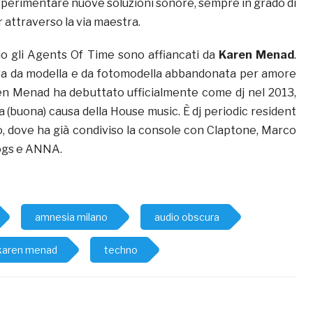
sperimentare nuove soluzioni sonore, sempre in grado di
 attraverso la via maestra.
o gli Agents Of Time sono affiancati da
Karen Menad
.
era da modella e da fotomodella abbandonata per amore
en Menad ha debuttato ufficialmente come dj nel 2013,
a (buona) causa della House music. È dj periodic resident
, dove ha già condiviso la console con Claptone, Marco
ogs e ANNA.
amnesia milano
audio obscura
karen menad
techno