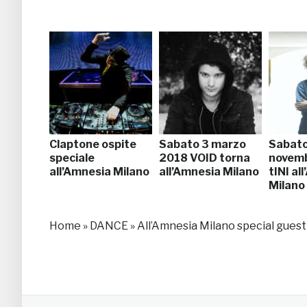
Claptone ospite
Sabato 3 marzo
Sabato
speciale
2018 VOID torna
novem
all’Amnesia Milano
all’Amnesia Milano
tINI al
Milano
Home
»
DANCE
»
All’Amnesia Milano special gues