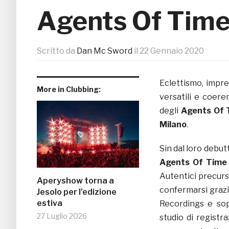
Agents Of Tim
Scritto da
Dan Mc Sword
il
22 Gennaio 2020
Eclettismo, impre
More in Clubbing:
versatili e coere
degli
Agents Of 
Milano
.
Sin dal loro debut
Agents Of Time
Autentici precurs
Aperyshow torna a
confermarsi grazie
Jesolo per l’edizione
estiva
Recordings e sop
27 Luglio 2026
studio di registr