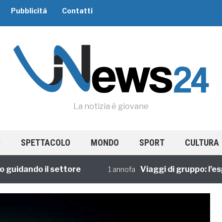
Pubblicità
Contatti
La notizia è giovane
SPETTACOLO
MONDO
SPORT
CULTURA
idando il settore
Viaggi di gruppo: l’espe
1 annofa