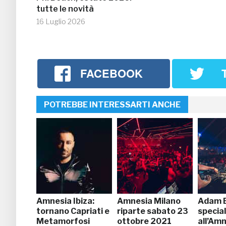
tutte le novità
16 Luglio 2026
FACEBOOK
POTREBBE INTERESSARTI ANCHE
Amnesia Ibiza:
Amnesia Milano
Adam 
tornano Capriati e
riparte sabato 23
specia
Metamorfosi
ottobre 2021
all’Am