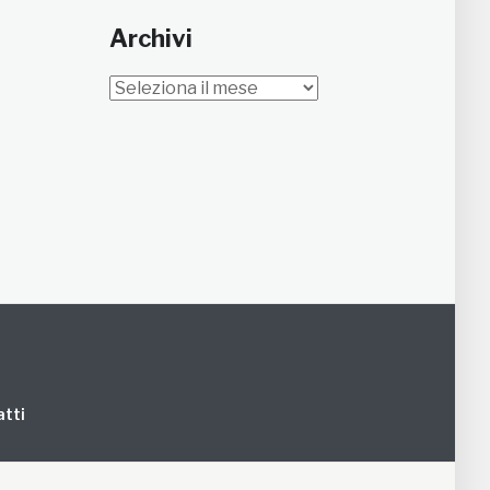
Archivi
Archivi
tti