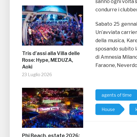
sanno ogni volta 
condurre i clubber
Sabato 25 gennai
Un’avviata carri
della musica, Kar
sposando subito l
Tris d’assi alla Villa delle
di Amnesia Milano
Rose: Hype, MEDUZA,
Faraone, Neverd
Aoki
23 Luglio 2026
agents of time
House
Phi Beach, estate 2026: