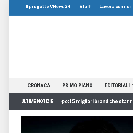
Il progetto VNews24
Staff
Lavora con noi
CRONACA
PRIMO PIANO
EDITORIALI
Viaggi di Gruppo: i 5 migliori brand che stanno gu
ULTIME NOTIZIE