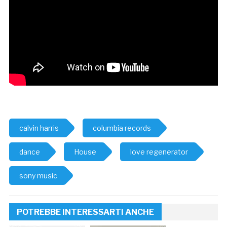
calvin harris
columbia records
dance
House
love regenerator
sony music
POTREBBE INTERESSARTI ANCHE