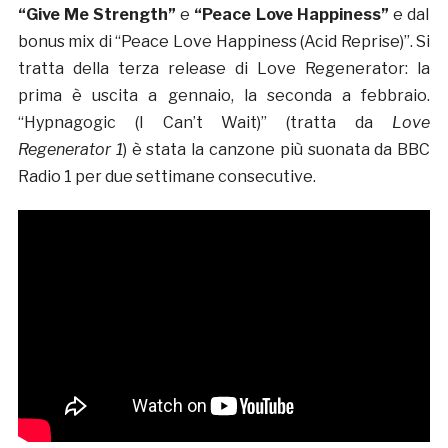
“Give Me Strength”
e
“Peace Love Happiness”
e dal
bonus mix di “Peace Love Happiness (Acid Reprise)”. Si
tratta della terza release di Love Regenerator: la
prima è uscita a gennaio, la seconda a febbraio.
“Hypnagogic (I Can’t Wait)” (tratta da
Love
Regenerator 1
) è stata la canzone più suonata da BBC
Radio 1 per due settimane consecutive.