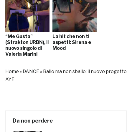
“Me Gusta”
La hit che non ti
(Strakton URBN), il
aspetti: Sirena e
nuovo singolo di
Mood
Valeria Marini
Home
»
DANCE
»
Ballo ma non sballo: il nuovo progetto
AYE
Da non perdere