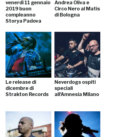
venerdì 11 gennaio
Andrea Oliva e
2019 buon
Circo Nero al Matis
compleanno
di Bologna
Storya Padova
Le release di
Neverdogs ospiti
dicembre di
speciali
Strakton Records
all’Amnesia Milano