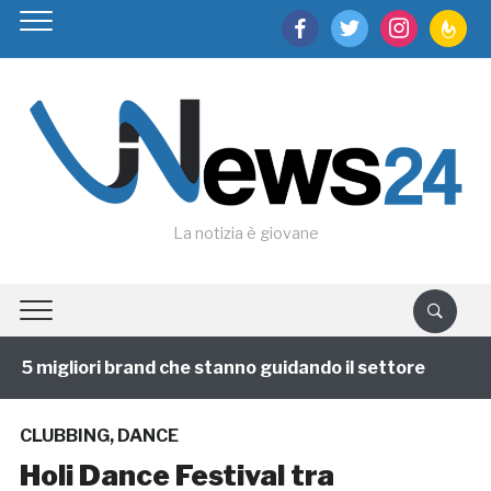
facebook
twitter
instagram
feedburn
La notizia è giovane
 5 migliori brand che stanno guidando il settore
1 a
CLUBBING
,
DANCE
Holi Dance Festival tra