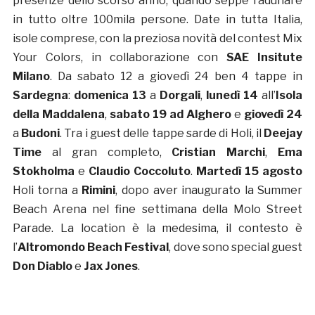
presenze dello scorso anno, quando seppe radunare
in tutto oltre 100mila persone. Date in tutta Italia,
isole comprese, con la preziosa novità del contest Mix
Your Colors, in collaborazione con
SAE Insitute
Milano
. Da sabato 12 a giovedì 24 ben 4 tappe in
Sardegna
:
domenica 13
a
Dorgali
,
lunedì 14
all’
Isola
della Maddalena
,
sabato 19 ad Alghero
e
giovedì 24
a
Budoni
. Tra i guest delle tappe sarde di Holi, il
Deejay
Time
al gran completo,
Cristian Marchi
,
Ema
Stokholma
e
Claudio Coccoluto
.
Martedì 15 agosto
Holi torna a
Rimini
, dopo aver inaugurato la Summer
Beach Arena nel fine settimana della Molo Street
Parade. La location è la medesima, il contesto è
l’
Altromondo Beach Festival
, dove sono special guest
Don Diablo
e
Jax Jones
.