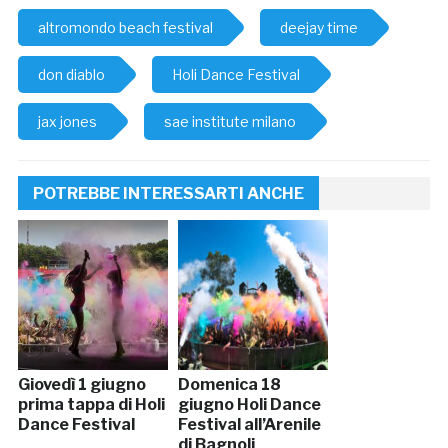
altromondo beach festival
deejay time
don diablo
Holi Dance Festival
jax jones
sae institute milano
POTREBBE INTERESSARTI ANCHE
Giovedì 1 giugno
Domenica 18
prima tappa di Holi
giugno Holi Dance
Dance Festival
Festival all’Arenile
di Bagnoli