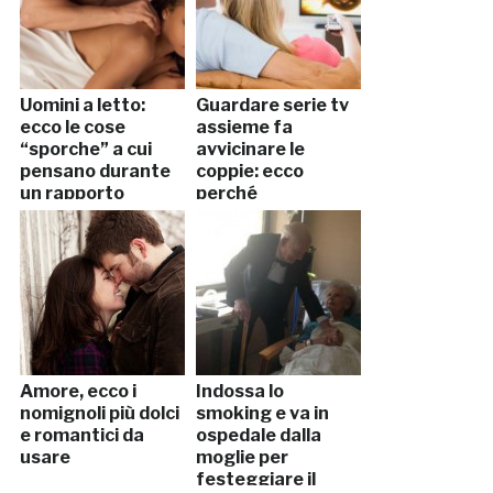
Uomini a letto:
Guardare serie tv
ecco le cose
assieme fa
“sporche” a cui
avvicinare le
pensano durante
coppie: ecco
un rapporto
perché
sessuale…
Amore, ecco i
Indossa lo
nomignoli più dolci
smoking e va in
e romantici da
ospedale dalla
usare
moglie per
festeggiare il