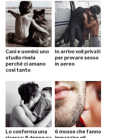
57esimo
anniversario
Cani e uomini: uno
In arrivo voli privati
studio rivela
per provare sesso
perchè ci amano
in aereo
così tanto
Lo conferma una
6 mosse che fanno
ricerca: 8 donne su
impazzire gli