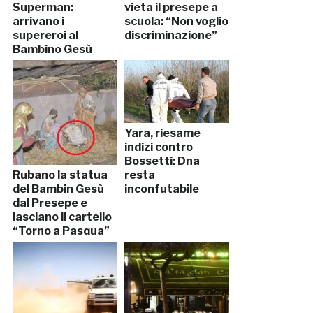
Superman:
vieta il presepe a
arrivano i
scuola: “Non voglio
supereroi al
discriminazione”
Bambino Gesù
Yara, riesame
indizi contro
Bossetti: Dna
Rubano la statua
resta
del Bambin Gesù
inconfutabile
dal Presepe e
lasciano il cartello
“Torno a Pasqua”