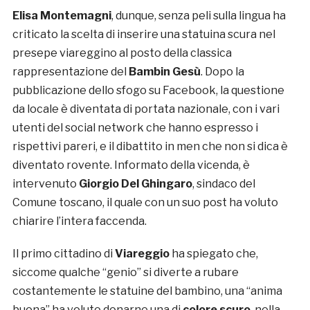
Elisa Montemagni
, dunque, senza peli sulla lingua ha
criticato la scelta di inserire una statuina scura nel
presepe viareggino al posto della classica
rappresentazione del
Bambin Gesù
. Dopo la
pubblicazione dello sfogo su Facebook, la questione
da locale è diventata di portata nazionale, con i vari
utenti del social network che hanno espresso i
rispettivi pareri, e il dibattito in men che non si dica è
diventato rovente. Informato della vicenda, è
intervenuto
Giorgio Del Ghingaro
, sindaco del
Comune toscano, il quale con un suo post ha voluto
chiarire l’intera faccenda.
Il primo cittadino di
Viareggio
ha spiegato che,
siccome qualche “genio” si diverte a rubare
costantemente le statuine del bambino, una “anima
buona” ha voluto donarne una di
colore scuro
, nella