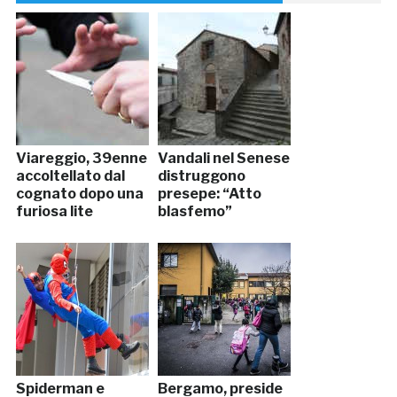
Viareggio, 39enne
Vandali nel Senese
accoltellato dal
distruggono
cognato dopo una
presepe: “Atto
furiosa lite
blasfemo”
Spiderman e
Bergamo, preside