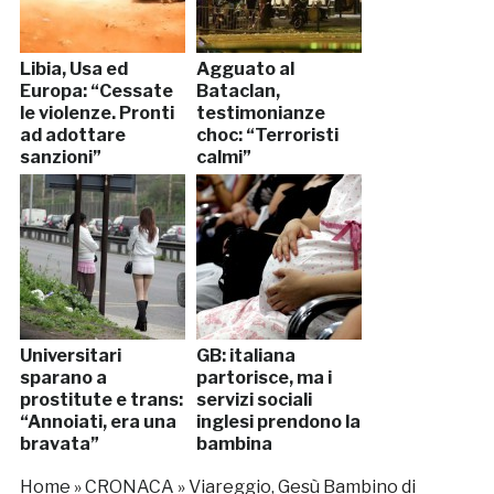
Libia, Usa ed
Agguato al
Europa: “Cessate
Bataclan,
le violenze. Pronti
testimonianze
ad adottare
choc: “Terroristi
sanzioni”
calmi”
Universitari
GB: italiana
sparano a
partorisce, ma i
prostitute e trans:
servizi sociali
“Annoiati, era una
inglesi prendono la
bravata”
bambina
Home
»
CRONACA
»
Viareggio, Gesù Bambino di