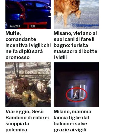
Multe,
Misano, vietano ai
comandante
suoi cani di fare il
incentiva i vigili: chi
bagno: turista
ne fa di più sarà
massacra di botte
promosso
i vigili
Viareggio, Gesù
Milano, mamma
Bambino di colore:
lancia figlie dal
scoppia la
balcone: salve
polemica
grazie ai vigili