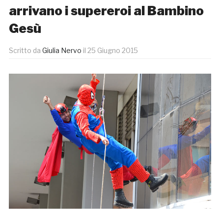
arrivano i supereroi al Bambino
Gesù
Scritto da
Giulia Nervo
il
25 Giugno 2015