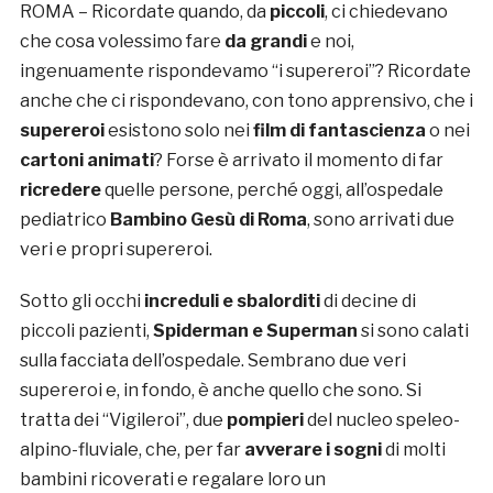
ROMA – Ricordate quando, da
piccoli
, ci chiedevano
che cosa volessimo fare
da grandi
e noi,
ingenuamente rispondevamo “i supereroi”? Ricordate
anche che ci rispondevano, con tono apprensivo, che i
supereroi
esistono solo nei
film di fantascienza
o nei
cartoni animati
? Forse è arrivato il momento di far
ricredere
quelle persone, perché oggi, all’ospedale
pediatrico
Bambino Gesù di Roma
, sono arrivati due
veri e propri supereroi.
Sotto gli occhi
increduli e sbalorditi
di decine di
piccoli pazienti,
Spiderman e Superman
si sono calati
sulla facciata dell’ospedale. Sembrano due veri
supereroi e, in fondo, è anche quello che sono. Si
tratta dei “Vigileroi”, due
pompieri
del nucleo speleo-
alpino-fluviale, che, per far
avverare i sogni
di molti
bambini ricoverati e regalare loro un