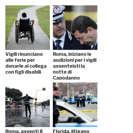
Vigili rinunciano
Roma, iniziano le
alle ferie per
audizioni per i vigili
donarle al collega
assenteisti la
con figli disabili
notte di
Capodanno
Roma, assenti 8
Florida, litigano