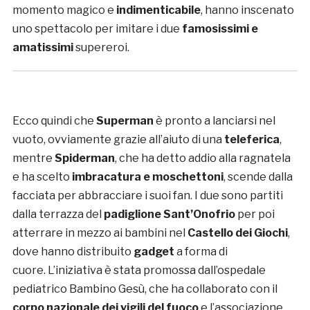
momento magico e
indimenticabile
, hanno inscenato
uno spettacolo per imitare i due
famosissimi e
amatissimi
supereroi.
Ecco quindi che
Superman
è pronto a lanciarsi nel
vuoto, ovviamente grazie all’aiuto di una
teleferica
,
mentre
Spiderman
, che ha detto addio alla ragnatela
e ha scelto
imbracatura e moschettoni
, scende dalla
facciata per abbracciare i suoi fan. I due sono partiti
dalla terrazza del
padiglione Sant’Onofrio
per poi
atterrare in mezzo ai bambini nel
Castello dei Giochi
,
dove hanno distribuito
gadget
a forma di
cuore. L’iniziativa è stata promossa dall’ospedale
pediatrico Bambino Gesù, che ha collaborato con il
corpo nazionale dei vigili del fuoco
e l’associazione