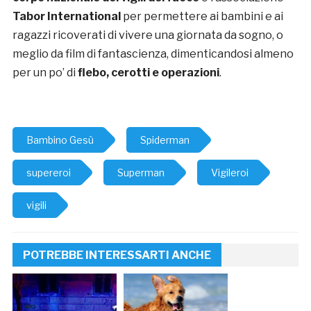
Tabor International
per permettere ai bambini e ai
ragazzi ricoverati di vivere una giornata da sogno, o
meglio da film di fantascienza, dimenticandosi almeno
per un po’ di
flebo, cerotti e operazioni
.
Bambino Gesù
Spiderman
supereroi
Superman
Vigileroi
vigili
POTREBBE INTERESSARTI ANCHE