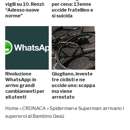
vigili su 10. Renzi:
per cena: 13enne
“Adesso nuove
uccide fratellino e
norme”
si suicida
Rivoluzione
Giugliano, investe
WhatsApp: in
tre ciclisti e ne
arrivo grandi
uccide uno: scappa
cambiamenti per
ma viene
gli utenti
arrestato
Home
»
CRONACA
»
Spiderman e Superman: arrivano i
supereroi al Bambino Gesù