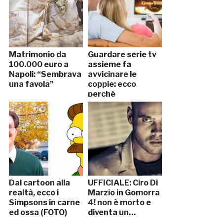
Matrimonio da
Guardare serie tv
100.000 euro a
assieme fa
Napoli: “Sembrava
avvicinare le
una favola”
coppie: ecco
perché
Dal cartoon alla
UFFICIALE: Ciro Di
realtà, ecco i
Marzio in Gomorra
Simpsons in carne
4! non è morto e
ed ossa (FOTO)
diventa un…