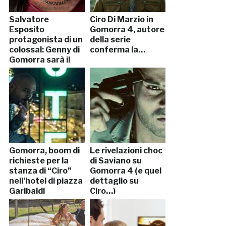
Salvatore
Ciro Di Marzio in
Esposito
Gomorra 4, autore
protagonista di un
della serie
colossal: Genny di
conferma la…
Gomorra sarà il
cattivo del…
Gomorra, boom di
Le rivelazioni choc
richieste per la
di Saviano su
stanza di “Ciro”
Gomorra 4 (e quel
nell’hotel di piazza
dettaglio su
Garibaldi
Ciro…)