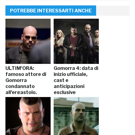
POTREBBE INTERESSARTI ANCHE
ULTIM’ORA:
Gomorra 4: data di
famoso attore di
inizio ufficiale,
Gomorra
cast e
condannato
anticipazioni
all’ergastolo.
esclusive
“Uccise un…