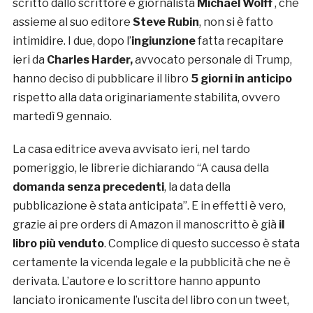
scritto dallo scrittore e giornalista
Michael Wolff
, che
assieme al suo editore
Steve Rubin
, non si è fatto
intimidire. I due, dopo l’
ingiunzione
fatta recapitare
ieri da
Charles Harder,
avvocato personale di Trump,
hanno deciso di pubblicare il libro
5 giorni in anticipo
rispetto alla data originariamente stabilita, ovvero
martedì 9 gennaio.
La casa editrice aveva avvisato ieri, nel tardo
pomeriggio, le librerie dichiarando “A causa della
domanda senza precedenti
, la data della
pubblicazione è stata anticipata”. E in effetti è vero,
grazie ai pre orders di Amazon il manoscritto è già
il
libro più venduto
. Complice di questo successo è stata
certamente la vicenda legale e la pubblicità che ne è
derivata. L’autore e lo scrittore hanno appunto
lanciato ironicamente l’uscita del libro con un tweet,