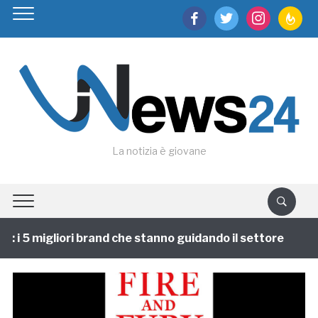
facebook
twitter
instagram
feedburn
La notizia è giovane
i 5 migliori brand che stanno guidando il settore
1 