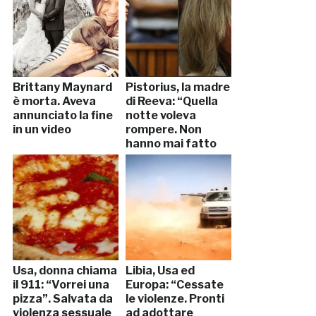
Brittany Maynard
Pistorius, la madre
è morta. Aveva
di Reeva: “Quella
annunciato la fine
notte voleva
in un video
rompere. Non
hanno mai fatto
sesso”
Usa, donna chiama
Libia, Usa ed
il 911: “Vorrei una
Europa: “Cessate
pizza”. Salvata da
le violenze. Pronti
violenza sessuale
ad adottare