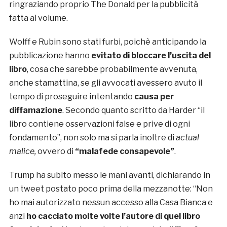
ringraziando proprio The Donald per la pubblicità
fatta al volume.
Wolff e Rubin sono stati furbi, poichè anticipando la
pubblicazione hanno
evitato di bloccare l’uscita del
libro
, cosa che sarebbe probabilmente avvenuta,
anche stamattina, se gli avvocati avessero avuto il
tempo di proseguire intentando
causa per
diffamazione
. Secondo quanto scritto da Harder “il
libro contiene osservazioni false e prive di ogni
fondamento”, non solo ma si parla inoltre di
actual
malice,
ovvero di
“malafede consapevole”
.
Trump ha subito messo le mani avanti, dichiarando in
un tweet postato poco prima della mezzanotte: “Non
ho mai autorizzato nessun accesso alla Casa Bianca e
anzi
ho cacciato molte volte l’autore di quel libro