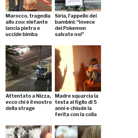
Marocco, tragedia
Siria, l’appello dei
allo zoo: elefante
bambini: “Invece
lancia pietra e
dei Pokemon
uccide bimba
salvate noi”
Attentato a Nizza,
Madre squarcia la
ecco chi è il mostro
testa al figlio di 5
della strage
anni e chiude la
ferita con la colla