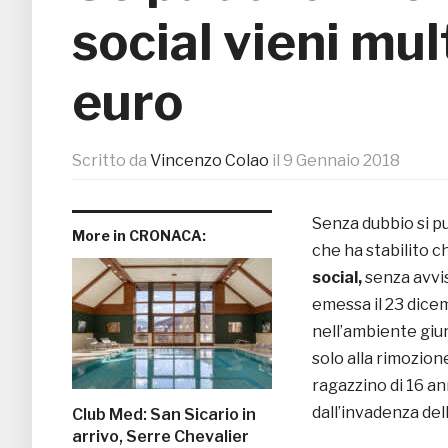
social vieni mul
euro
Scritto da
Vincenzo Colao
il
9 Gennaio 2018
Senza dubbio si pu
More in CRONACA:
che ha stabilito ch
social,
senza avvis
emessa il 23 dice
nell’ambiente giur
solo alla rimozion
ragazzino di 16 an
dall’invadenza del
Club Med: San Sicario in
arrivo, Serre Chevalier