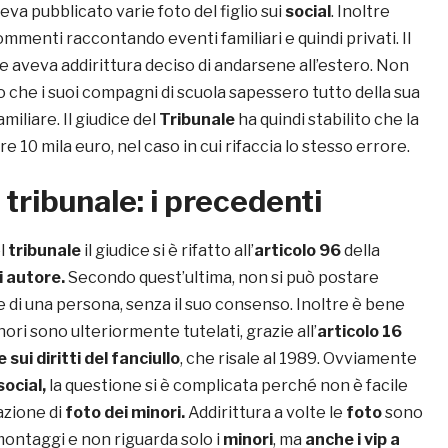
eva pubblicato varie foto del figlio sui
social
. Inoltre
menti raccontando eventi familiari e quindi privati. Il
 aveva addirittura deciso di andarsene all’estero. Non
o che i suoi compagni di scuola sapessero tutto della sua
miliare. Il giudice del
Tribunale
ha quindi stabilito che la
 10 mila euro, nel caso in cui rifaccia lo stesso errore.
tribunale: i precedenti
l
tribunale
il giudice si è rifatto all’
articolo 96
della
i autore.
Secondo quest’ultima, non si può postare
di una persona, senza il suo consenso. Inoltre è bene
nori sono ulteriormente tutelati, grazie all’
articolo 16
sui diritti del fanciullo
, che risale al 1989. Ovviamente
social,
la questione si è complicata perché non è facile
azione di
foto dei minori.
Addirittura a volte le
foto
sono
montaggi e non riguarda solo i
minori
, ma
anche i vip a