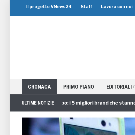
Il progetto VNews24
Staff
Lavora con noi
CRONACA
PRIMO PIANO
EDITORIALI
Viaggi di Gruppo: i 5 migliori brand che stanno guid
ULTIME NOTIZIE