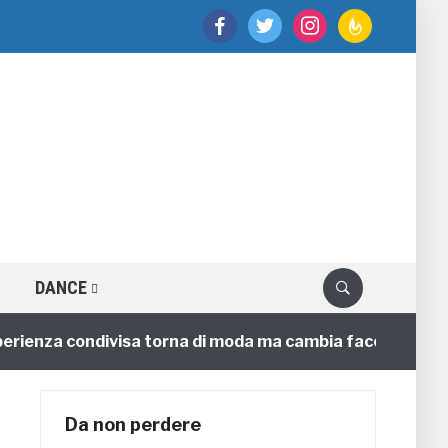
facebook
twitter
instagram
feedburner
DANCE
nza condivisa torna di moda ma cambia faccia
4 annif
Da non perdere