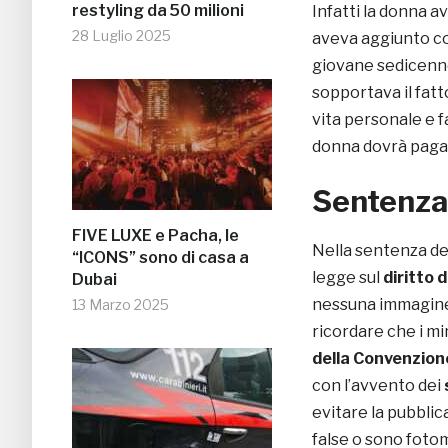
restyling da 50 milioni
Infatti la donna av
28 Luglio 2025
aveva aggiunto com
giovane sedicenne
sopportava il fatt
vita personale e fa
donna dovrà pagare
Sentenza 
FIVE LUXE e Pacha, le
Nella sentenza de
“ICONS” sono di casa a
legge sul
diritto d
Dubai
nessuna immagine 
13 Marzo 2025
ricordare che i mi
della Convenzione 
con l’avvento dei
evitare la pubblic
false o sono foto