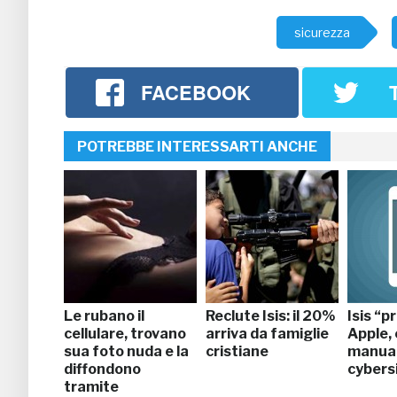
sicurezza
FACEBOOK
POTREBBE INTERESSARTI ANCHE
Le rubano il
Reclute Isis: il 20%
Isis “p
cellulare, trovano
arriva da famiglie
Apple, 
sua foto nuda e la
cristiane
manual
diffondono
cybers
tramite