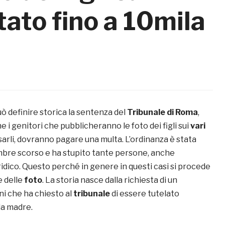
tato fino a 10mila
ò definire storica la sentenza del
Tribunale di Roma
,
e i genitori che pubblicheranno le foto dei figli sui
vari
arli, dovranno pagare una multa. L’ordinanza è stata
mbre scorso e ha stupito tante persone, anche
idico. Questo perché in genere in questi casi si procede
e delle
foto
. La storia nasce dalla richiesta di un
ni che ha chiesto al
tribunale
di essere tutelato
la madre.