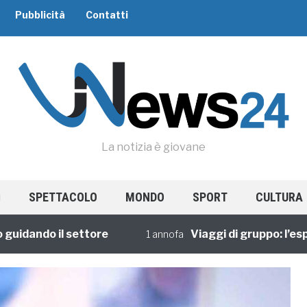
Pubblicità
Contatti
La notizia è giovane
SPETTACOLO
MONDO
SPORT
CULTURA
ando il settore
Viaggi di gruppo: l’esperie
1 annofa