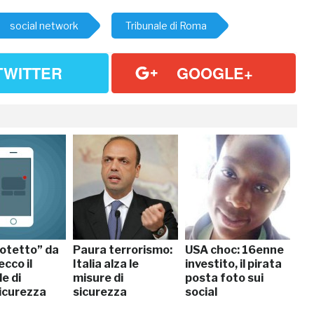
social network
Tribunale di Roma
TWITTER
GOOGLE+
rotetto” da
Paura terrorismo:
USA choc: 16enne
ecco il
Italia alza le
investito, il pirata
e di
misure di
posta foto sui
icurezza
sicurezza
social