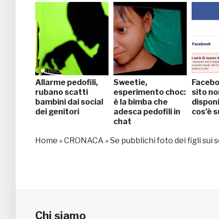
WhatsApp.
Tredicenne tenta
il suicidio
Allarme pedofili,
Sweetie,
Faceboo
rubano scatti
esperimento choc:
sito no
bambini dai social
è la bimba che
disponi
dei genitori
adesca pedofili in
cos’è 
chat
Home
»
CRONACA
»
Se pubblichi foto dei figli sui
Chi siamo