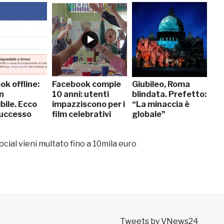
k offline:
Facebook compie
Giubileo, Roma
n
10 anni: utenti
blindata. Prefetto:
bile. Ecco
impazziscono per i
“La minaccia è
successo
film celebrativi
globale”
 social vieni multato fino a 10mila euro
Tweets by VNews24