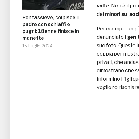
volte
. Non è il pr
dei
minori sui soci
Pontassieve, colpisce il
padre con schiaffi e
Per esempio un pò
pugni: 18enne finisce in
denunciato i
genit
manette
sue foto. Queste i
15 Luglio 2024
coppia per mostra
privati, che andav
dimostrano che sa
informino i figli 
vogliono rischiare